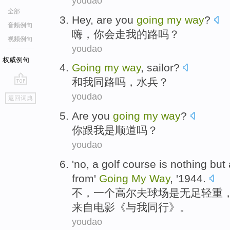
youdao
全部
Hey
,
are you
going
my
way
?
音频例句
嗨
，
你
会走
我
的
路
吗？
视频例句
youdao
权威例句
Going
my
way
,
sailor
?
和
我
同路吗，
水兵
？
go
youdao
返回词典
top
Are
you
going
my
way
?
你
跟
我
是
顺道
吗？
youdao
'no
,
a
golf
course
is
nothing
but
from
'
Going
My
Way
, '1944.
不
，
一
个
高尔夫
球场
是
无足轻重
来自
电影《与我同行》。
youdao