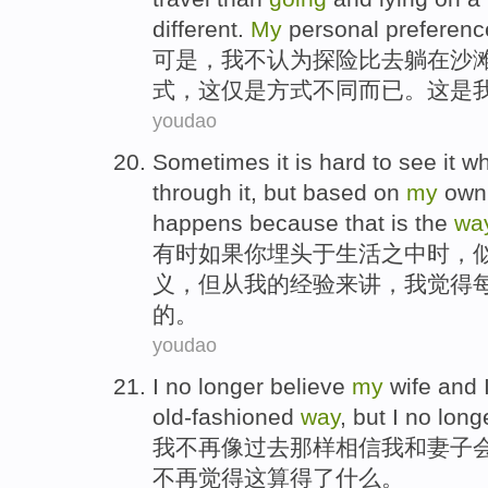
different
.
My
personal
preferenc
可是，
我
不
认为
探险
比
去
躺
在
沙
式
，
这
仅
是方式
不同
而已。这是
youdao
Sometimes
it is
hard
to
see
it
w
through
it
,
but
based on
my
own
happens
because that
is
the
wa
有时
如果
你
埋头于
生活之中
时，
义
，
但
从
我
的经验
来讲，
我
觉得
的。
youdao
I
no
longer
believe
my
wife
and
old-fashioned
way
,
but
I no long
我
不再
像过去
那样
相信
我
和
妻子
不再
觉得
这
算得
了什么。