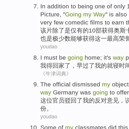
In
addition
to being
one
of
only
Picture
, "
Going
my
Way
"
is also
very
few
comedic
films
to
earn
t
该片
除了
是
仅有
的
10
部
获得奥斯
也是
极少数
能够
获得
这
一
最高
荣
youdao
I
must be
going
home
;
it
's
way
p
我
得
回家
了
，早过了
我
的
就寝
时
《牛津词典》
The official
dismissed
my
object
way
Germany
was
going
to offer
这位
官员
驳回了
我
的
反对意见
，
份。
youdao
Some
of
my
classmates
did
this