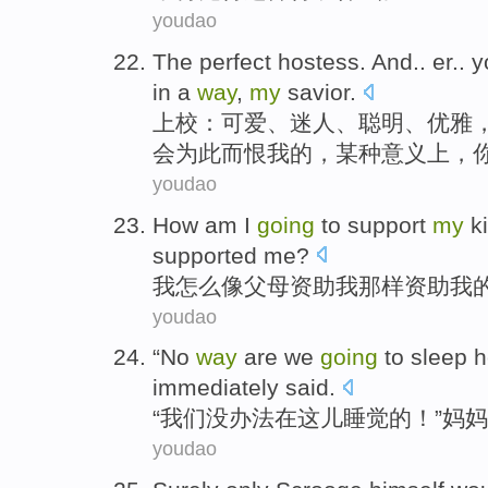
youdao
The
perfect
hostess
.
And
.. er
..
y
in
a
way
,
my
savior
.
上校：可爱、迷人、聪明、优雅
会
为此而
恨
我
的，
某种
意义
上
，
youdao
How
am
I
going
to
support
my
k
supported
me
?
我
怎么
像
父母
资助
我
那样
资助
我
youdao
“
No
way
are
we
going
to sleep
h
immediately
said
.
“
我们
没
办法
在这儿
睡觉
的！”
妈妈
youdao