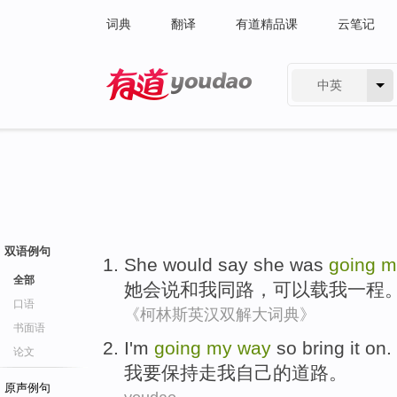
词典
翻译
有道精品课
云笔记
中英
有道 - 网易旗下搜索
双语例句
She
would
say she was
going
m
全部
她
会
说和
我
同路
，可以载
我
一
程
口语
《柯林斯英汉双解大词典》
书面语
I
'm
going
my
way
so bring
it on.
论文
我
要
保持走
我
自己的道路。
原声例句