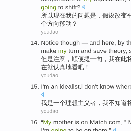
going
to
shift
?
所以
现在
我
的
问题
是
，
假设
改变
个
方向
移动
？
youdao
Notice though
— and
here
, by 
make
my
turn
and
save
theory
,
但是
注意，
顺便提一句
，
我
在
此
在
就认真地
看吧
！
youdao
I
'm
an
idealist.i
don't
know
wher
我
是
一个
理想主义者，我
不
知道
youdao
“
My
mother
is
on
Match.com, ”
M
I
’m
going
to
be on there.”