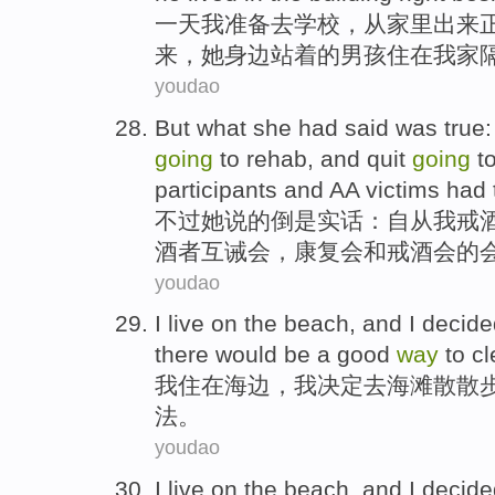
一
天
我
准备
去
学校
，从家里出来
来，
她
身边站着
的
男孩
住在我家
youdao
But what
she had
said
was true
going
to
rehab
, and quit
going
t
participants
and
AA victims
had
不过
她
说
的
倒是
实话：
自从
我
戒
酒
者互诫会，康复会
和
戒酒会的
youdao
I
live
on
the beach
, and I
decide
there would
be
a
good
way
to cl
我
住
在
海边
，我
决定
去
海滩
散散
法
。
youdao
I
live
on
the beach
, and I
decide