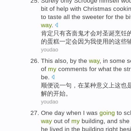
Surely
only
Scrooge himself
wou
bit
of
help with
Christmas
cooki
to
taste
all the sweeter
for
the bi
way
.
肯定
只有
吝啬鬼
才
会
对
圣诞
烹饪
的
蛋糕
一定
会
因为
我
使用
的这些
youdao
This
also,
by the
way
,
in
some
s
of
my
comments
for
what
the
st
be.
顺便
说一句，
在
某种
意义上
这
也
解
的
开始。
youdao
One
day when
I
was
going
to
sc
way
out
of
my
building, and
she
he
lived
in
the building right be