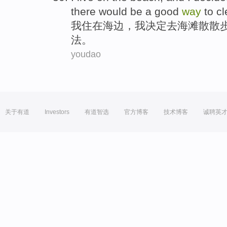
there would
be
a
good
way
to cl
我
住
在
海边
，我
决定
去
海滩
散散
法
。
youdao
关于有道
Investors
有道智选
官方博客
技术博客
诚聘英