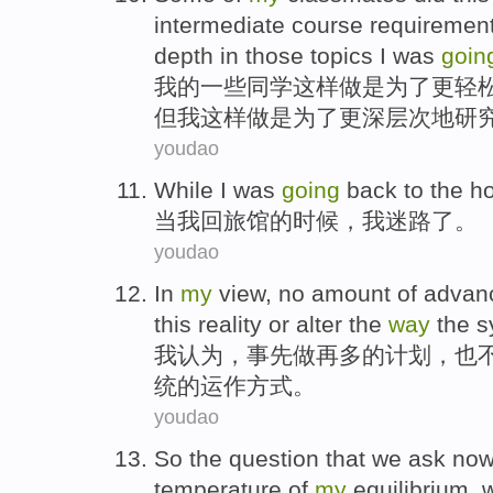
intermediate
course
requiremen
depth in
those
topics
I
was
goin
我
的
一些
同学
这样
做
是
为了
更
轻
但
我
这样做
是
为了
更深层次地研
youdao
W
hile I was
going
back to the hot
当
我回旅馆的时候，我迷路了。
youdao
In
my
view
,
no
amount
of
advan
this
reality
or
alter
the
way
the
s
我
认为
，
事先做
再
多
的
计划
，
也
统
的
运作
方式
。
youdao
So
the
question
that we ask
no
temperature
of
my
equilibrium
,