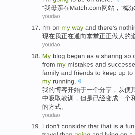
“
我
母亲
在
Match.com网站，”梅
youdao
I
'm
on
my
way
and there
's
nothi
现在
我
正在
通向堂堂正正做人
的
youdao
My
blog
began
as
a
sharing
so
from
my
mistakes
and
success
family
and
friends to keep up to
my
running.
我
的
博客
开始
于
一
个
分享
，
以便
中
吸取
教训
，
但是
已经
变成
一个
的
方式
。
youdao
I
don't
consider that that
is
a
fun
travel
than
going
and
lying
on a