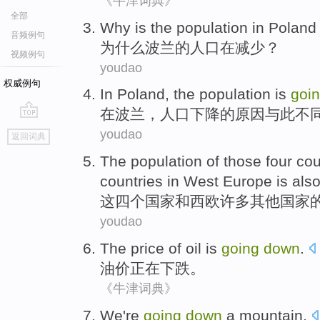
《牛津词典》
全部
Why
is
the
population
in
Polan
音频例句
为什么
波兰
的
人口
在
减少
？
视频例句
youdao
权威例句
In
Poland
, the
population is
goi
在
波兰
，
人口
下降
的原因
与此
不
go
youdao
返回词典
top
The
population
of
those
four
cou
countries in West
Europe
is als
这
四个
国家
和
西欧
许多
其他
国家
youdao
The price of
oil
is
going
down
.
油价
正在
下跌。
《牛津词典》
We
're
going
down
a mountain
.