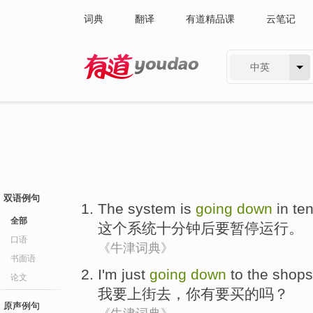
词典
翻译
有道精品课
云笔记
中英
有道 - 网易旗下搜索
双语例句
The
system
is
going
down
in
te
全部
这个
系统
十
分钟
后
要
暂停运行。
口语
《牛津词典》
书面语
I
'm just
going
down
to
the
shops.
论文
我
要上街
去
，
你
有要买
的
吗？
原声例句