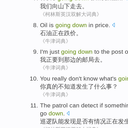
我们
向
山下
走去。
《柯林斯英汉双解大词典》
Oil
is
going
down
in price.
石油
正在
跌价。
《牛津词典》
I
'm just
going
down
to
the
post o
我
正要
到
那边
的
邮局
去。
《牛津词典》
You
really
don't
know
what
's
go
你
真的
不
知道
发生了
什么
事？
《牛津词典》
The
patrol
can
detect
if
somethi
go
down
.
巡逻队
能
发现
是否
有情况
正在
发