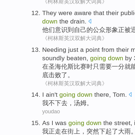
《柯林斯英汉双解大词典》
They were
aware
that
their
publi
down
the drain
.
他们
意识
到
自己
的
公众
形象
正被
《柯林斯英汉双解大词典》
Needing
just
a
point
from their
m
soundly
beaten
,
going
down
by
在
圣
海伦斯
比赛
时
只
需要
一
分
就
底
击败了
。
《柯林斯英汉双解大词典》
I
ain't
going
down
there
,
Tom
.
我
不
下去
，
汤姆
。
youdao
A
s I was
going
down
the street, 
我
正走在街上，突然下起了大雨