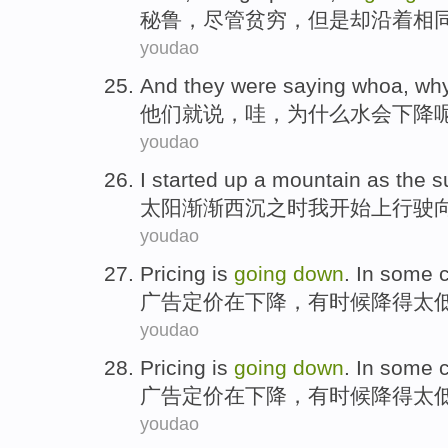
秘鲁
，
尽管
贫穷
，但是却
沿着
相
youdao
And they
were
saying
whoa
,
wh
他们
就
说
，
哇
，
为什么
水
会
下降
youdao
I
started
up
a
mountain
as
the s
太阳
渐渐西
沉
之时
我
开始
上行驶
youdao
Pricing
is
going
down
.
In
some c
广告定价
在
下降
，
有时候
降
得
太
youdao
Pricing
is
going
down
.
In
some c
广告定价
在
下降
，
有时候
降
得
太
youdao