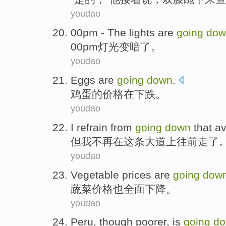
youdao
00
pm -
The lights
are
going
dow
00
pm
灯光
变暗了。
youdao
Eggs
are
going
down
.
鸡蛋
的价格
在
下跌
。
youdao
I
refrain
from
going
down
that
a
但我
不再
在
这
条大道上往前
走
了
youdao
Vegetable
prices
are
going
dow
蔬菜
价格
也
全面
下降
。
youdao
Peru
,
though
poorer
, is
going
d