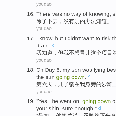
youdao
There
was no
way
of
knowing
, 
除了
下去
，
没有
别的
办法
知道
。
youdao
I
know
,
but
I
didn't want to
risk
t
drain
.
我
知道
，
但
我
不想
冒
让
这个
项目
youdao
On
Day
6
,
my
son
was lying
bes
the sun
going
down
.
第六
天
，
儿子
躺
在
我
身旁
的
沙滩
youdao
"
Yes
,"
he
went on
,
going
down
o
your shin
,
sure
enough
."
“
是的
，”
他
接着
说，双
膝
跪下来
查