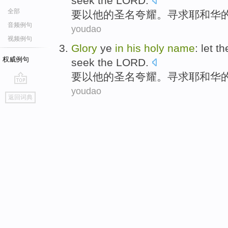
seek
the LORD
.
全部
要
以
他
的
圣
名
夸耀。
寻求
耶和华
音频例句
youdao
视频例句
Glory
ye
in
his
holy
name
: let t
权威例句
seek
the LORD
.
要
以
他
的
圣
名
夸耀。
寻求
耶和华
youdao
go
返回词典
top