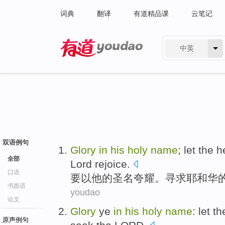
词典
翻译
有道精品课
云笔记
中英
有道 - 网易旗下搜索
双语例句
Glory
in
his
holy
name
; let the
h
全部
Lord
rejoice
.
口语
要
以
他
的
圣
名
夸耀
。
寻求
耶和华
书面语
youdao
论文
Glory
ye
in
his
holy
name
: let t
原声例句