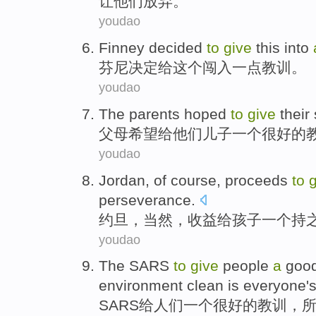
让
他们放弃。”
youdao
Finney
decided
to
give
this
into
芬尼
决定
给
这个
闯入一点
教训
。
youdao
The
parents
hoped
to
give
their
父母
希望
给
他们
儿子
一个
很好的
youdao
Jordan
,
of course
,
proceeds
to
g
perseverance
.
约旦
，
当然
，
收益
给
孩子
一个
持
youdao
The SARS
to
give
people
a
goo
environment
clean
is
everyone
'
SARS
给
人们
一个
很好的
教训
，