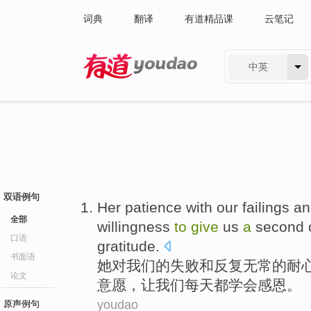
词典
翻译
有道精品课
云笔记
中英
有道 - 网易旗下搜索
双语例句
Her
patience
with
our
failings
an
全部
willingness
to
give
us
a
second
口语
gratitude
.
书面语
她
对
我们
的
失败
和
反复无常
的
耐
论文
意愿
，
让
我们
每天
都
学会感恩
。
youdao
原声例句