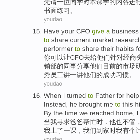
先
请
一位
同学
对本
课
学
的
内容进
书面
练习。
youdao
Have
your
CFO
give
a
busines
to
share
current
market
researc
performer
to
share
their
habits
f
你
可以让CFO去
给
他们
针对
经商
销部
的同事
分享
他们
目前
的
市场
秀
员工
讲
一讲他们的成功
习惯
。
youdao
When
I
turned
to
Father
for help
Instead
, he
brought
me
to
this
h
By the
time
we
reached home
, 
当
我
寻求
爸爸
帮忙
时，
他
也
不管
我上了
一
课
，
我们
到家
时
我
有
个
youdao