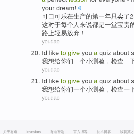
your
dream
!
可口
可乐
在
生产
的
第一
年
只
卖了
2
这
对于
每个人来说都
是
一堂
宝贵
路
上轻易放弃！
youdao
Id
like
to
give
you
a
quiz
about
我
想
给
你们
一个
小
测验
，检查一
youdao
Id
like
to
give
you
a
quiz
about
我
想
给
你们
一个
小
测验
，检查一
youdao
关于有道
Investors
有道智选
官方博客
技术博客
诚聘英