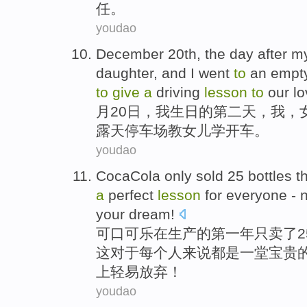
任
。
youdao
December
20th
,
the
day
after
m
daughter
,
and
I
went
to
an empty
to
give
a
driving
lesson
to
our lo
月
20日
，
我
生日
的
第二
天
，我，
露天
停车场教女儿学开车。
youdao
CocaCola
only
sold
25
bottles
th
a
perfect
lesson
for
everyone
-
your
dream
!
可口
可乐
在
生产
的
第一
年
只
卖了
2
这
对于
每个人来说都
是
一堂
宝贵
上轻易放弃！
youdao