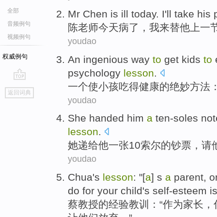
全部
Mr Chen
is
ill
today
.
I
'll
take
his
p
音频例句
陈
老师
今天
病了
，
我
来
替
他
上
一
视频例句
youdao
权威例句
An
ingenious
way
to
get
kids
to
psychology
lesson
.
一个
使
小孩
吃
得
健康
的绝妙
方法
go
返回词典
top
youdao
She
handed
him
a
ten-soles
not
lesson
.
她
递给
他
一张
10索尔的钞票，
请
youdao
Chua
's
lesson
: "[
a
] s
a
parent
, 
do for
your
child
's self-esteem
i
蔡教授
的
经验教训
：“
作为家长
，