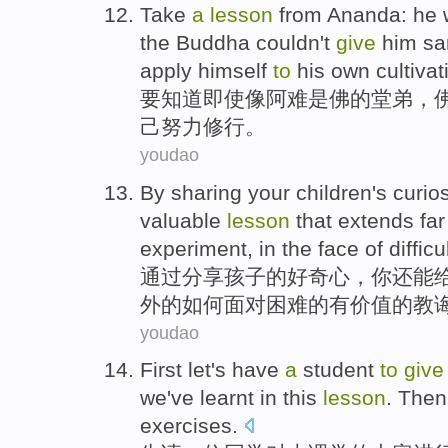
Take
a
lesson
from
Ananda
: he
the Buddha
couldn't
give
him
sa
apply himself
to
his
own
cultivat
要
知道即使像阿难
是
佛
的
堂弟
，
己
努力
修行
。
youdao
By
sharing your
children
's
curios
valuable
lesson
that extends fa
experiment
, in
the
face
of
difficu
通过
分享
孩子
的
好奇心
，
你
还能
外
的
如何面对
困难
的
有
价值的
教
youdao
First
let's have
a
student
to
giv
we've
learnt
in this
lesson
.
Then
exercises
.