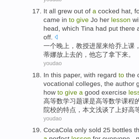
It all grew out of
a
cocked hat, f
came
in
to
give
Jo
her
lesson
wi
head
,
which
Tina
had
put
there
off
.
一个
晚上
，
教授
进屋来
给
乔
上课
蒂
娜
放
上去的，
他
忘了
拿下来。
youdao
In
this
paper, with
regard
to
the
vocational
colleges, the author 
how
to
give
a
good
exercise
les
高等数学
习题
课是
高等
数学课程
院校
的
特点
，
本文
浅谈了上好高
youdao
CocaCola
only
sold
25
bottles
th
a
perfect
lesson
for
everyone
-