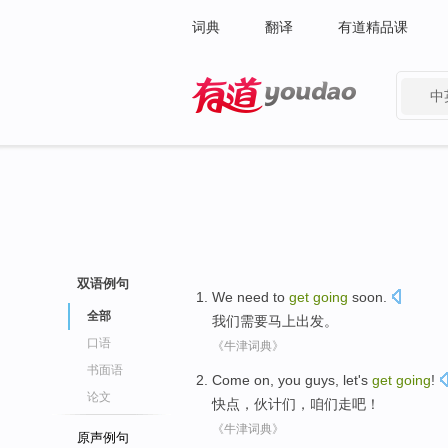
词典
翻译
有道精品课
中
有道 - 网易旗下搜索
双语例句
We
need to
get
going
soon
.
全部
我们
需要
马上
出发。
口语
《牛津词典》
书面语
Come on
,
you guys
,
let's
get
going
!
论文
快点
，
伙计
们，
咱们
走
吧！
《牛津词典》
原声例句