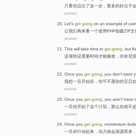
只要
你
迈出了
这一步，
更多
的好
点子
youdao
Let
's
get
going
on
an
example
of
usi
让
我们
再
来看
一个
使用
PHP
创建
ZIP
文
youdao
This
will take
time
to
get
going
,
but
K
这项
协议
需要
时间
才能
奏效
，
但
肯尼
youdao
Once you
get
going
,
you
don’t
want
y
我
想
一旦
开始后，
你
可不
愿
你
的宝贝
youdao
Once
you
get
going
, you
won't have 
一旦
你
开始了
这个计划
，
那么
你就
不
youdao
Once
you
get
going
,
momentum
buil
一旦
你
行动
起来
，
动力
就
会源源而来