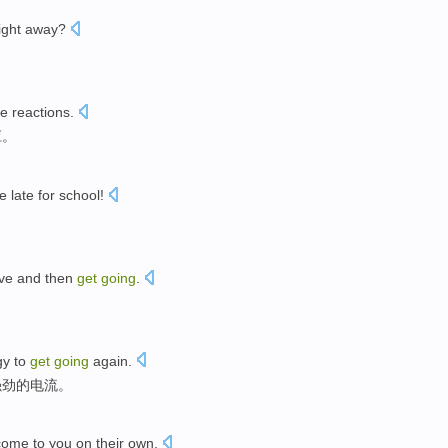
ight
away?
le
reactions
.
应。
e late
for
school
!
ve
and
then
get
going
.
。
gy
to
get
going
again.
强劲的电流。
come
to
you on their own.