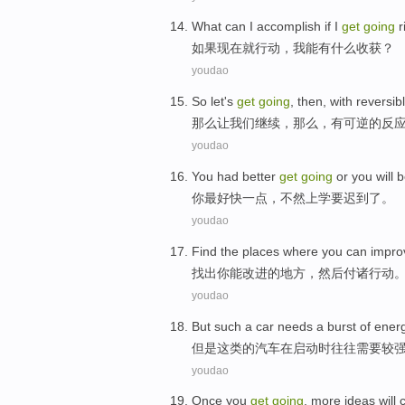
What can
I
accomplish
if
I
get
going
r
如果
现在
就行动，
我
能有什么收获
？
youdao
So
let
's
get
going
,
then
,
with
reversib
那么
让
我们
继续
，
那么
，
有
可逆
的反
youdao
You
had better
get
going
or you
will
b
你
最好
快
一点，
不然
上学
要
迟到
了。
youdao
Find
the
places where
you
can
impro
找出
你
能
改进
的
地方
，
然后
付诸
行动
youdao
But
such
a
car
needs
a burst
of
ener
但是
这类
的
汽车
在
启动时往往
需要
较
youdao
Once
you
get
going
,
more
ideas
will