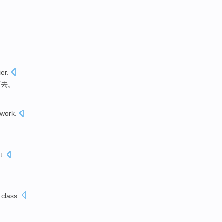
er
.
下去
。
work
.
。
t
.
 class.