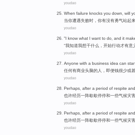
youdao
When
failure
knocks
you
down, will y
当
你
遭遇
失败
时，你有没有
勇气
站
起
youdao
"
I
know what
I
want to
do
, and
it mak
“
我
知道
我
想
干什么
，
开始
行动
才
有意
youdao
Anyone
with a
business
idea
can
star
任何
有
商业
头脑
的人，即便
钱
很少
或
youdao
Perhaps
,
after
a period of
respite
an
也许
经历
一阵歇歇
停停
和
一些
气候
灾
youdao
Perhaps
,
after
a period of
respite
an
也许
经历
一阵歇歇
停停
和
一些
气候
灾
youdao