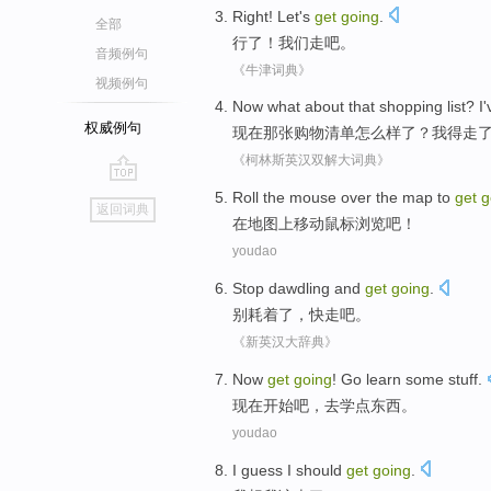
Right
!
Let's
get
going
.
全部
行
了！
我们
走
吧。
音频例句
《牛津词典》
视频例句
Now
what about
that
shopping
list
?
I
'
权威例句
现在
那
张
购物
清单
怎么样了？
我
得
走
《柯林斯英汉双解大词典》
go
Roll the
mouse over
the
map
to
get
g
返回词典
top
在
地图上
移动
鼠标
浏览吧！
youdao
Stop
dawdling
and
get
going
.
别
耗
着了，快
走
吧。
《新英汉大辞典》
Now
get
going
!
Go
learn
some
stuff
.
现在
开始
吧，
去
学
点
东西
。
youdao
I
guess
I
should
get
going
.