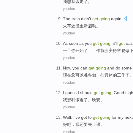
我
想
我
该
走
了。
youdao
The train
didn't
get
going
again
.
火车
还
没
重新
启动。
youdao
As soon as
you
get
going
,
it'll
get
easi
一旦
你
开始
了，工作
就
会变得容易做
youdao
Now
you
can
get
going
and
do
some
现在
您
可以
准备
做
一些
具体的
工作
了
youdao
I
guess
I
should
get
going
.
Good nigh
我
想
我
该
走
了。
晚安
。
youdao
Well
,
I
've got
to
get
going
for my next
好吧
，
我
还要
去
上课。
youdao