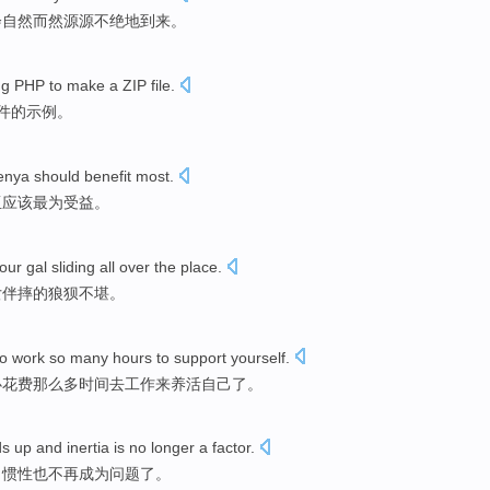
会
自然而然源源不绝
地
到来
。
ng
PHP
to
make a
ZIP
file
.
件
的
示例
。
enya
should
benefit
most
.
亚
应该
最为
受益
。
our
gal sliding all
over
the
place.
女伴
摔
的
狼狈不堪。
to
work
so
many
hours
to
support
yourself
.
必
花费那么
多
时间
去
工作
来
养活
自己
了。
ds
up
and
inertia
is no
longer a
factor.
，
惯性
也
不再成为问题了。