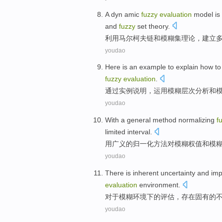
A dyn
amic
fuzzy
evaluation
model
is
and
fuzzy
set
theory
.
利用
马尔柯夫链
和
模糊
集
理论
，
建立
youdao
Here is an example
to
explain how
to
fuzzy
evaluation
.
通过
实例
说明
，运用
模糊
层次
分析
和
youdao
With
a
general
method
normalizing
f
limited interval
.
用
广义
的
归
一
化
方法
对
模糊
权值
和模
youdao
There is inherent
uncertainty
and
imp
evaluation
environment
.
对于
模糊
环境
下
的
评估，
存在
固有的
youdao