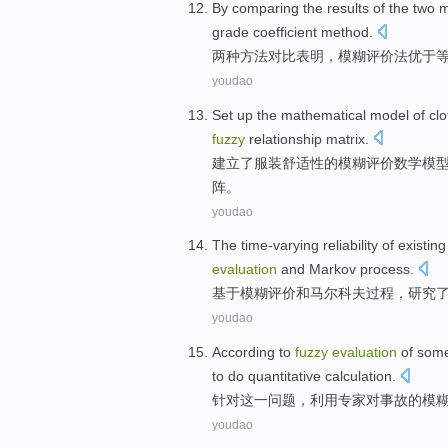
By comparing
the results
of the
two
m
grade
coefficient
method.
两种
方法
对比
表明
，
模糊
评价
法
优于
youdao
Set up
the
mathematical
model
of
clo
fuzzy
relationship
matrix
.
建立
了
服装
舒适性
的
模糊
评价
数学
模
阵。
youdao
The
time-varying
reliability
of
existing
evaluation
and
Markov
process
.
基于
模糊
评价
和
马尔科夫
过程，
研究
youdao
According to
fuzzy
evaluation
of
some
to
do
quantitative
calculation
.
针对
这
一问题，利用
专家
对事故
的
模
youdao