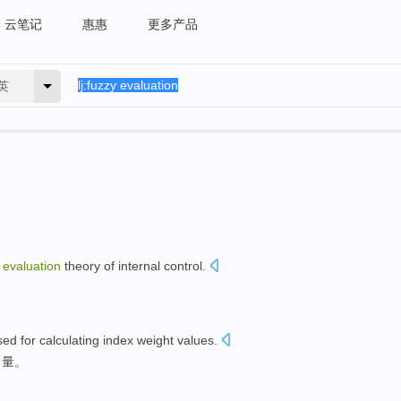
云笔记
惠惠
更多产品
英
evaluation
theory
of
internal
control
.
sed
for
calculating
index
weight
values
.
向量。