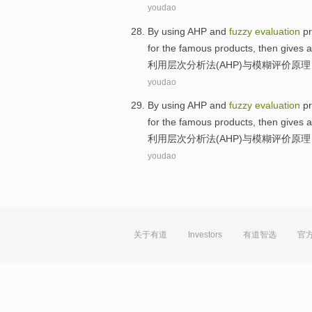
youdao
By using
AHP
and
fuzzy
evaluation
pr
for the
famous
products
,
then
gives
a
利用
层次
分析法(AHP)
与
模糊
评价
原理
youdao
By using
AHP
and
fuzzy
evaluation
pr
for the
famous
products
,
then
gives
a
利用
层次
分析法(AHP)
与
模糊
评价
原理
youdao
关于有道
Investors
有道智选
官