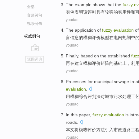
The example
shows that
the
fuzzy
ev
全部
实例
表明
该
评判
具有
较强的实用性
和
音频例句
youdao
视频例句
The
application
of
fuzzy
evaluation
o
权威例句
盲
信息
的
模糊
评价模型
在
电网
规划
中
youdao
go
Finally
,
based
on
the
established
fuz
返回词典
top
再
在
建立
模糊
评价
矩阵
的
基础
上
，利
youdao
Processes
for
municipal sewage
trea
evaluation
.
用模糊
综合
评判法
对
城市
污水
处理
工
youdao
In this paper
,
fuzzy
evaluation
is
intr
roads
.
本文
将模糊
评价
方法引入
市政
道路
工
youdao