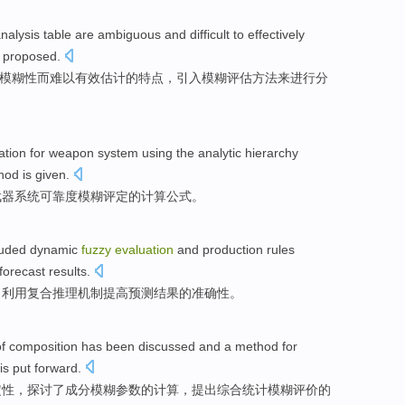
nalysis
table
are ambiguous
and
difficult to
effectively
 proposed.
模糊性
而
难以
有效
估计
的特点，
引入模糊
评估
方法来进行分
ation
for
weapon
system
using the analytic
hierarchy
hod
is given
.
武器
系统
可靠度
模糊
评定
的
计算公式
。
luded dynamic
fuzzy
evaluation
and
production
rules
forecast
results
.
，
利用
复合
推理
机制
提高
预测
结果
的
准确性
。
f
composition
has been
discussed
and
a
method
for
is
put forward
.
定性，
探讨了
成分
模糊
参数
的
计算
，提出
综合
统计
模糊
评价
的