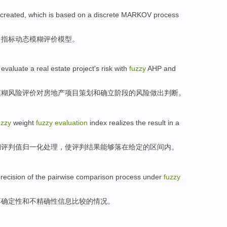
created
, which is based on a discrete
MARKOV
process
多指标动态模糊
评价
模型
。
 evaluate a
real estate
project
's
risk
with
fuzzy
AHP
and
模糊
风险
评价
对
房地产
项目
策划
和
确立阶段的风险做出判断。
uzzy
weight
fuzzy
evaluation
index realizes
the result
in
a
糊
评判
值归一化处理，使评判
结果
能够落
在
给定的区间内。
recision
of the
pairwise
comparison
process
under
fuzzy
不确定性
和
不
精确性
信息
比较
的情况。