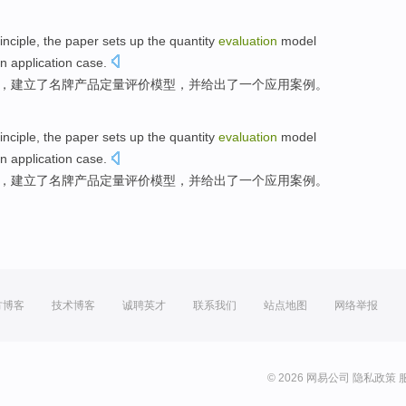
inciple
, the paper
sets up
the
quantity
evaluation
model
n
application
case
.
，
建立
了
名牌
产品
定量
评价
模型
，
并
给出了
一个
应用
案例
。
inciple
, the paper
sets up
the
quantity
evaluation
model
n
application
case
.
，
建立
了
名牌
产品
定量
评价
模型
，
并
给出了
一个
应用
案例
。
方博客
技术博客
诚聘英才
联系我们
站点地图
网络举报
© 2026 网易公司
隐私政策