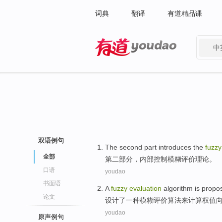
词典
翻译
有道精品课
中
有道 - 网易旗下搜索
双语例句
The second
part
introduces the
fuzzy
全部
第二
部分
，
内部
控制
模糊
评价
理论
。
口语
youdao
书面语
A
fuzzy
evaluation
algorithm is propo
论文
设计了
一种
模糊
评价
算法
来
计算
权
值
youdao
原声例句