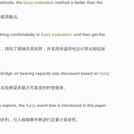
ethods
, the
fuzzy
evaluation
method
is better than
the
等级
系数
法。
thing
comfortability
in
fuzzy
evaluation
,
and
then
get
the
型
，
得到
了
模糊
关系
矩阵
，
并
采用传递闭包法计算出相似矩
bridge
on
bearing capacity
was discussed
based on
fuzzy
了
在
役
桥梁
承载力
可靠
度的
时变规律
。
 experts
, the
fuzzy
event
tree
is
introduced
in
this
paper
糊
评判，
引入
模糊
事件
树
进行
定量
计算
研究
。