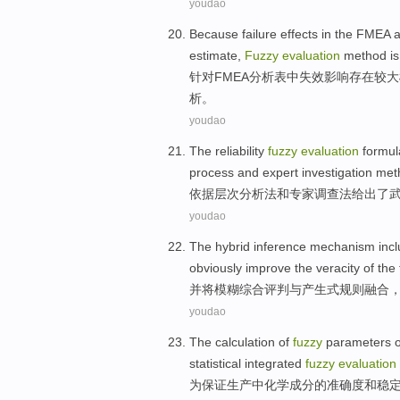
youdao
Because
failure
effects
in
the
FMEA
a
estimate
,
Fuzzy
evaluation
method
is
针对FMEA
分析
表
中
失效
影响
存在
较大
析。
youdao
The
reliability
fuzzy
evaluation
formul
process
and
expert
investigation
met
依据
层次分析法
和
专家
调查
法
给出
了
youdao
The hybrid
inference
mechanism
inc
obviously
improve
the
veracity
of
the
并将
模糊综合
评判
与
产生式
规则
融合
youdao
The
calculation
of
fuzzy
parameters
o
statistical
integrated
fuzzy
evaluation
为
保证生产
中
化学
成分
的
准确度
和
稳