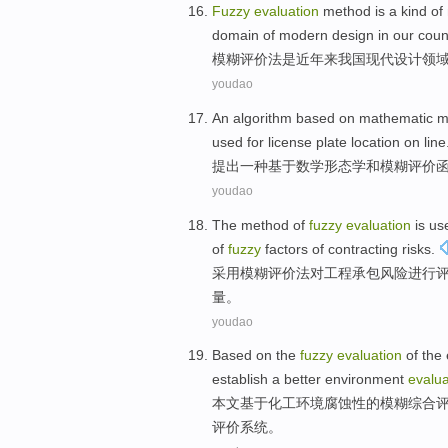
Fuzzy
evaluation
method
is
a
kind of
domain
of
modern
design
in our coun
模糊
评价
法
是
近年
来
我国
现代
设计
领
youdao
An
algorithm
based on
mathematic
m
used for
license
plate
location
on line
提出
一种
基于
数学
形态学
和
模糊
评价
youdao
The method
of
fuzzy
evaluation
is u
of
fuzzy
factors
of
contracting
risks
.
采用
模糊
评价
法
对
工程
承包
风险
进行
量。
youdao
Based on
the
fuzzy
evaluation
of
the
establish
a
better
environment
evalua
本文
基于化工
环境
腐蚀性
的
模糊综合
评价
系统
。