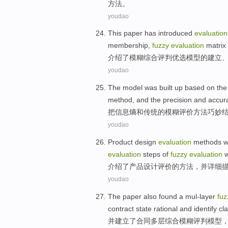
方法
。
youdao
This paper
has introduced
evaluation
membership
,
fuzzy
evaluation
matrix
介绍
了
模糊
综合
评判
优选
模型
的
建立
youdao
The
model
was
built up based
on
the
method
, and the precision and
accur
把信息
熵
和
传统
的
模糊
评价
方法
巧妙
youdao
Product
design
evaluation
methods
w
evaluation
steps
of
fuzzy
evaluation
w
介绍了
产品
设计
评价
的
方法
，
并
详细
youdao
The paper
also
found a mul-layer
fuz
contract
state rational and identify
cl
并
建立
了
合同
多层综合
模糊
评判
模型