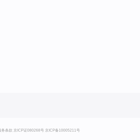
服务条款
京ICP证080268号
京ICP备10005211号