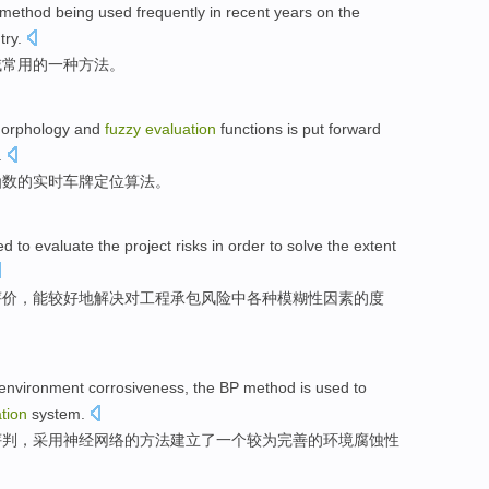
method
being used frequently
in recent years
on the
try
.
域
常用
的
一
种
方法
。
orphology
and
fuzzy
evaluation
functions
is
put forward
.
函数
的
实时车牌
定位
算法
。
sed
to
evaluate
the
project
risks
in order
to solve
the
extent
评价
，
能
较好
地
解决对工程承包风险
中
各种
模糊性
因素
的
度
environment
corrosiveness
, the
BP
method
is used
to
tion
system
.
评判
，
采用神经网络
的
方法
建立
了
一个
较为
完善的
环境腐蚀性