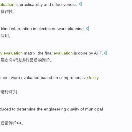
aluation
is practicability
and
effectiveness
.
可操作性。
f
blind
information
in
electric network
planning
.
的应用
。
zy
evaluation
matrix
,
the final
evaluation
is done by AHP.
用层次分析法进行
最后
的评价。
tment
were evaluated
based on
comprehensive
fuzzy
艺
进行
评判。
oduced
to determine the
engineering
quality
of
municipal
程
质量
评价
中
。