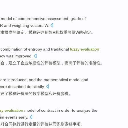
model
of
comprehensive
assessment, grade of
R
and
weighting
vectors
W
.
、
隶属
度的确定、模糊评判
矩阵
R
和
权重
向量
W的确定。
combination
of
entropy
and
traditional
fuzzy
evaluation
acy
was
improved
.
结合
，
建立
了企业敏捷性
的
评价
模型
，
提高了
评价的
准确性
。
ere
introduced
,
and
the
mathematical
model
and
ere
described
detailedly
.
描述了
模糊
评价法
的
数学
模型
和
评价
步骤
。
zy
evaluation
model
of
contract
in
order
to analyze
the
aim
events early
.
，对合同执行进行定量
的
评价
从而
识别
索赔
事项。