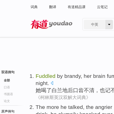
词典
翻译
有道精品课
云笔记
中英
有道 - 网易旗下搜索
双语例句
Fuddled
by brandy
,
her
brain fu
全部
night
.
口语
她
喝了
白兰地
后口齿不清，也记
书面语
《柯林斯英汉双解大词典》
论文
The more
he
talked, the angrie
原声例句