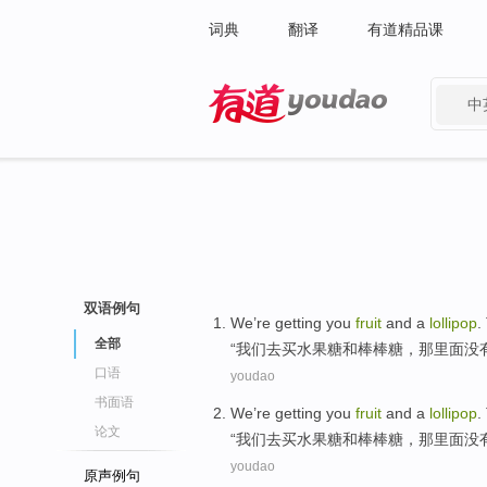
词典
翻译
有道精品课
中
有道 - 网易旗下搜索
双语例句
We
’re getting you
fruit
and
a
lollipop
.
全部
“
我们
去
买水果糖
和
棒棒
糖，
那
里面
没
口语
youdao
书面语
We
’re getting you
fruit
and
a
lollipop
.
论文
“
我们
去
买水果糖
和
棒棒
糖，
那
里面
没
youdao
原声例句