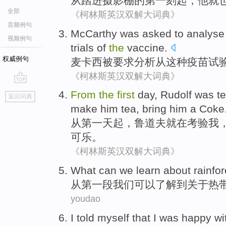
从
踏进
摄影棚的
第
一刻起
，
他
就
全部
《柯林斯英汉双解大词典》
音频例句
McCarthy
was
asked to
analyse
视频例句
trials
of
the
vaccine
.
权威例句
麦卡西
被
要求
分析
从
这种
疫苗
试
《柯林斯英汉双解大词典》
go
From
the
first
day
,
Rudolf
was
t
返回词典
top
make
him
tea
,
bring
him
a Coke
从
第一
天起
，
鲁道夫就
在
考验
我
可乐。
《柯林斯英汉双解大词典》
W
hat can we learn about rainfo
从
第一段我们可以了解到关于热
youdao
I
told myself that I was happy w