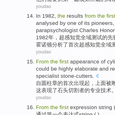
youdao
In 1982,
the
results
from
the
firs
analysed
by
one
of
its pioneers
parapsychologist
Charles Honor
1982年，超感知觉全域
测试
的
先
霍诺顿
分析
了
首次
超感知觉全域
youdao
From
the
first
appearance
of
cyl
could be
highly
elaborate and re
specialist
stone-cutters.
自
圆柱
章
的
首次
出现
起，上面
被
这
表现了石头切割者的
专业技术
youdao
From
the
first
expression
string
(
通过
第一
个
表达式
string
(.)。