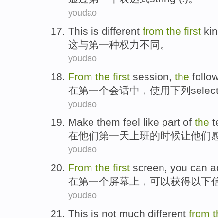
youdao
This
is
different
from
the
first
kin
这
与
第一
种
权力
不同
。
youdao
From
the
first
session
,
the
follo
在
第一
个
会话中
，使用
下列
selec
youdao
Make them
feel like
part of
the
t
在他们
第一
天上班
的
时候
让
他们
youdao
From
the
first
screen
,
you can
a
在
第一
个
屏幕上
，
可以
获得
以下
youdao
This
is not
much
different
from