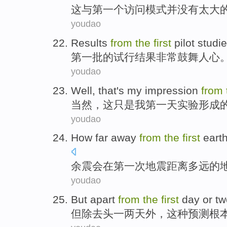
这
与
第一
个
访问
模式
并
没有
太大
youdao
Results
from
the
first
pilot studi
第一
批的
试行
结果
非常
鼓舞人心
youdao
Well
,
that
's
my
impression
from
当然
，
这
只是
我
第一
天
实验
形成
youdao
How far
away
from
the
first
eart
余震
会
在
第一
次
地震
距离
多
远的
youdao
But
apart
from
the
first
day or
tw
但
除去
头
一
两
天外，这种预测
根