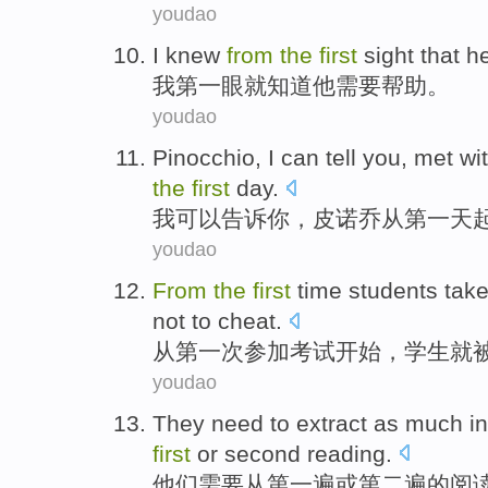
youdao
I
knew
from
the
first
sight that
h
我
第
一眼就知道
他
需要
帮助
。
youdao
Pinocchio
,
I
can
tell
you
,
met
wit
the
first
day
.
我
可以
告诉
你
，
皮
诺乔
从
第一
天
youdao
From
the
first
time
students
tak
not to
cheat
.
从
第一
次
参加
考试
开始，
学生
就
youdao
They
need to
extract
as
much
i
first
or
second
reading
.
他们
需要
从
第一
遍
或
第二遍
的
阅