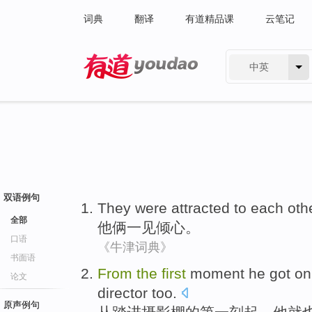
词典
翻译
有道精品课
云笔记
中英
有道 - 网易旗下搜索
双语例句
They were
attracted
to each oth
全部
他俩
一见倾心
。
口语
《牛津词典》
书面语
From
the
first
moment
he got o
论文
director too
.
原声例句