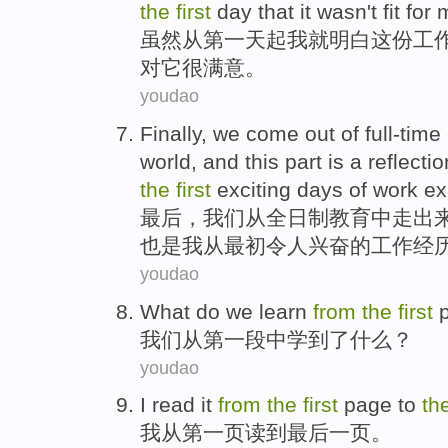
the
first
day that it wasn't fit for 
虽
然从第一天起我就明白这份工
对它很满意。
youdao
F
inally, we come out of full-tim
world, and this part is a reflecti
the
first
exciting days of work e
最
后，我们从全日制教育中走出
也是我从最初令人兴奋的工作经
youdao
What do
we
learn
from
the
first
我们
从
第一
段
中学到了
什么？
youdao
I
read it
from
the
first
page
to
th
我
从
第一
页
读
到
最后
一页。