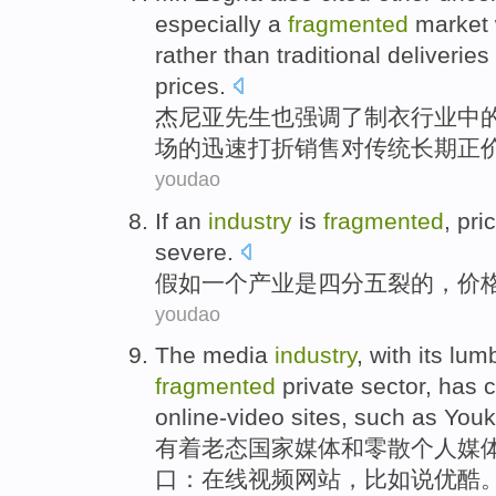
especially
a
fragmented
market
rather than
traditional
deliveries
prices.
杰
尼亚
先生
也
强调
了制衣
行业
中
场
的
迅速
打折
销售
对
传统
长期
正
youdao
If
an
industry
is
fragmented
,
pri
severe
.
假如
一个
产业
是
四分五裂
的，
价
youdao
The media
industry
, with
its lum
fragmented
private
sector,
has
c
online-video
sites
,
such as
You
有着
老态
国家媒体
和
零散
个人
媒
口：
在线
视频
网站
，比如说优酷