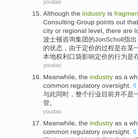
youdao
Although the
industry
is
fragmen
Consulting
Group
points out tha
city
or
regional
level,
there are
l
波士顿
咨询
集团
的
Jon
Scholl
指出
的状态，
由于
定价
的过程
是
在
某
本地
权利口袋
影响定价的行为是
youdao
Meanwhile
, the
industry
as
a
wh
common
regulatory oversight
.
与此同时
，
整个
行业
目前并不是
管
。
youdao
Meanwhile
,
the
industry
as a wh
common
regulatory oversight
.