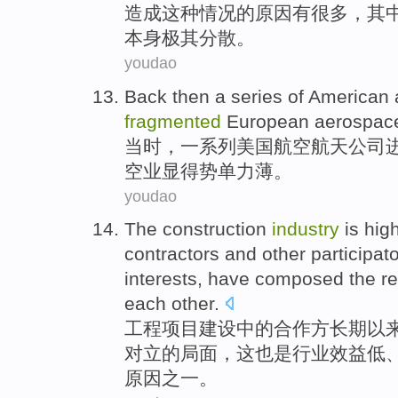
造成
这种
情况的
原因
有
很多
，
其
本身
极其
分散
。
youdao
Back then
a series of
American
fragmented
European
aerospac
当时
，
一系列
美国
航空
航天
公司
空业
显得
势单力薄
。
youdao
The construction
industry
is
hig
contractors and other
participat
interests
, have composed the
re
each
other.
工程
项目建设
中的合作方
长期以
对立
的局面，
这
也是
行业
效益低
原因之一。