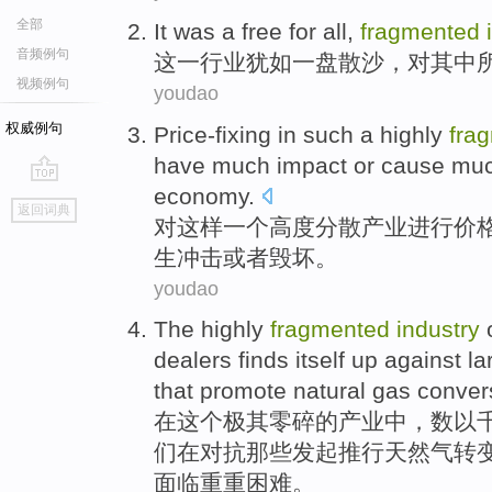
全部
It
was a
free
for
all
,
fragmented
音频例句
这
一行业犹如
一盘散沙
，
对
其中
视频例句
youdao
权威例句
Price-fixing
in such
a
highly
fra
have much
impact
or
cause mu
economy
.
go
返回词典
top
对
这样
一个
高度
分散
产业
进行价
生冲击
或者
毁坏
。
youdao
The
highly
fragmented
industry
dealers
finds
itself
up against
la
that
promote
natural gas
conver
在这个
极其
零碎
的
产业
中，
数以
们在
对抗
那些发起
推行
天然气
转
面临重重困难。