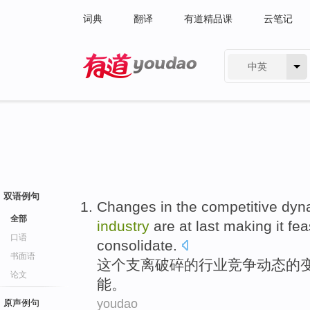
词典
翻译
有道精品课
云笔记
中英
有道 - 网易旗下搜索
双语例句
Changes
in
the
competitive
dyn
全部
industry
are
at last
making
it fe
口语
consolidate
.
书面语
这个
支离破碎
的
行业
竞争
动态
的
论文
能。
youdao
原声例句