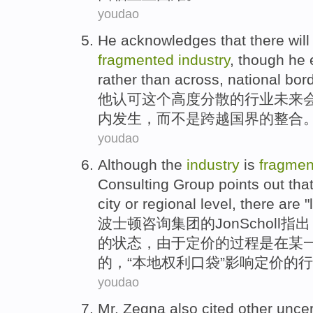
youdao
He
acknowledges
that
there
will
fragmented
industry
,
though
he 
rather
than
across
,
national bor
他
认可
这个
高度
分散
的
行业
未来
内发生，
而
不是跨越国界的整合
youdao
Although the
industry
is
fragmen
Consulting
Group
points out tha
city
or
regional
level,
there are
"
波士顿
咨询
集团
的
Jon
Scholl
指出
的状态，
由于
定价
的过程
是
在
某
的，“
本地
权利口袋
”影响定价的
youdao
Mr.
Zegna
also
cited
other
uncer