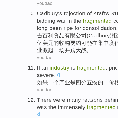
youdao
Cadbury
's
rejection
of
Kraft's
$16
bidding
war
in
the
fragmented
c
long been ripe
for
consolidation
.
吉
百利
食品有限公司(Cadbury)
拒
亿美元的收购
要约
可能
在
集中度
业
掀起
一
场并购
大战
。
youdao
If
an
industry
is
fragmented
,
pri
severe
.
如果
一个
产业
是
四分五裂
的，
价
youdao
There were
many
reasons
behi
was
the
immensely
fragmented