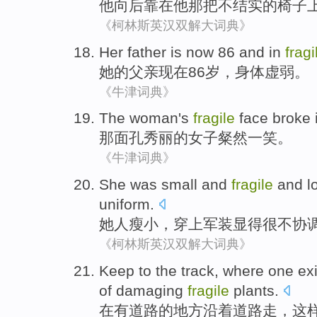
他
向后
靠
在
他
那把不
结实
的
椅子
《柯林斯英汉双解大词典》
Her
father
is now
86 and
in
fragi
她
的
父亲
现在
86岁，
身体
虚弱。
《牛津词典》
The
woman's
fragile
face
broke 
那
面孔
秀丽的
女子
粲然一笑
。
《牛津词典》
She
was small and
fragile
and
l
uniform
.
她
人瘦小，穿上军装
显得
很不协
《柯林斯英汉双解大词典》
Keep to the
track
,
where
one exi
of
damaging
fragile
plants
.
在有
道路
的
地方
沿着道路走，
这