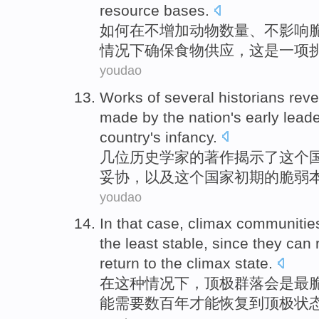
resource
bases
.
如何
在
不
增加
动物
数量
、不
影响
情况下
确保
食物
供应，
这
是
一项
youdao
Works
of
several
historians
reve
made
by
the
nation
's
early
lead
country
's
infancy
.
几
位历史学家
的
著作
揭示
了
这个
妥协
，
以及
这个
国家
初期
的
脆弱
youdao
In
that
case
,
climax
communitie
the
least
stable
,
since
they
can
return
to
the climax
state
.
在
这种
情况下
，
顶极
群落
会
是
最
能
需要
数百
年
才能
恢复
到
顶极
状