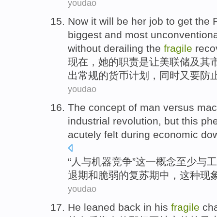
youdao
Now
it
will be
her
job
to get
the 
biggest
and
most
unconventiona
without derailing
the
fragile
reco
现在
，
她
的
职责
是
让
美联储
及其
出常规
的
货币
计划
，同时又
要
防
youdao
The
concept
of
man
versus
mac
industrial
revolution
,
but
this
ph
acutely felt during
economic
dow
“
人
与
机器
竞争”
这
一
概念
至少
与
工
退期
和
脆弱
的
复苏期中
，
这种
现
youdao
He
leaned back
in
his
fragile
cha