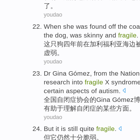
了。
youdao
When
she
was
found
off the coa
the
dog
, was
skinny
and
fragile
.
这
只狗
四
年前
在
加利福利亚
海边
虚弱
。
youdao
Dr
Gina
Gómez, from
the Nation
research
into
fragile
X
syndrom
certain
aspects
of
autism
.
全国
自闭症
协会
的
Gina
Gómez
有助于
理解
自闭症
的
某些
方面
。
youdao
But
it
is still
quite
fragile
.
但
它
仍然
十分
脆弱
。