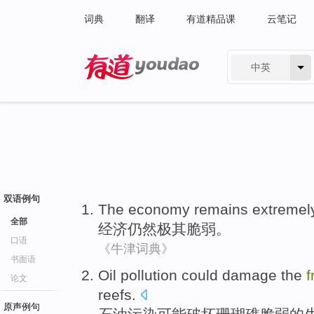
词典
翻译
有道精品课
云笔记
中英
有道 - 网易旗下搜索
双语例句
The economy
remains
extremel
全部
经济
仍然
极其
脆弱
。
口语
《牛津词典》
书面语
Oil
pollution
could
damage
the
f
论文
reefs
.
原声例句