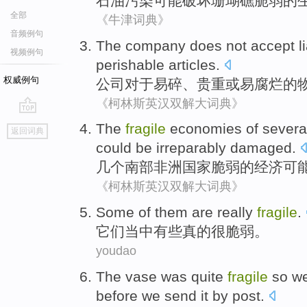
石油
污染
可能
破坏
珊瑚礁
脆弱
的
全部
《牛津词典》
音频例句
The company
does not accept
l
视频例句
perishable
articles
.
权威例句
公司
对于
易碎
、
贵重
或
易
腐烂
的
《柯林斯英汉双解大词典》
go
The
fragile
economies
of
severa
返回词典
top
could
be
irreparably
damaged.
几个
南部
非洲
国家
脆弱
的
经济
可
《柯林斯英汉双解大词典》
Some
of them
are
really
fragile
.
它们
当中
有些
真的
很脆弱。
youdao
The
vase
was quite
fragile
so
w
before
we send it by post
.