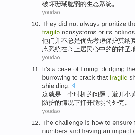
破坏
珊瑚
脆弱
的
生态系统
。
youdao
They
did not
always
prioritize
th
fragile
ecosystems
or
its
holine
他们
并不
总是
优先考虑
保护
莫纳
态系统
在
岛上
居民心中的的
神圣
youdao
It
's
a
case
of
timing
,
dodging
th
burrowing
to crack that
fragile
sh
shielding
.
这
就是
一个
时机
的
问题，
避开
小
防护的
情况下
打开
脆弱
的
外壳
。
youdao
The
challenge
is
how to
ensure
numbers
and having
an
impact 