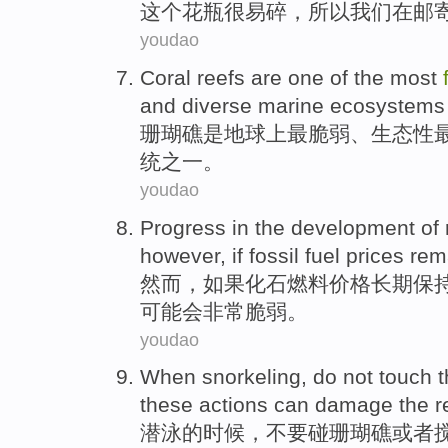
这个
花瓶
很
易碎
，
所以
我们
在
邮
youdao
Coral reefs
are
one of
the most
and
diverse
marine
ecosystems
珊瑚礁
是
地球上
最
脆弱
、
生态性
统
之一。
youdao
Progress
in the
development
of
however
,
if
fossil
fuel
prices
rem
然而
，
如果
化石
燃料
价格
长期
保
可能
会
非常脆弱
。
youdao
When snorkeling
,
do not
touch
t
these
actions
can
damage
the r
潜泳
的时候，
不要
碰
珊瑚礁
或者