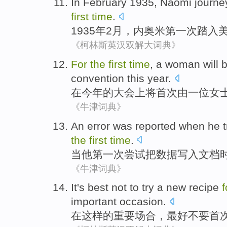
In
February
1935,
Naomi
journe
first
time
.
1935年
2月
，
内奥米
第一
次
踏入
《柯林斯英汉双解大词典》
For
the
first
time
,
a
woman
will 
convention
this year
.
在
今年
的
大会
上将
首次
由
一位
女
《牛津词典》
An
error was
reported
when
he
the
first
time
.
当
他
第一
次
尝试
把
数据
写入
文档
《牛津词典》
It's best
not to
try a
new
recipe
important
occasion
.
在
这样
的
重要
场合
，
最好
不要
首