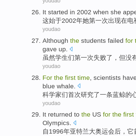
youdao
I
t started in 2002 when she ap
这
始于2002年她第一次出现在电
youdao
A
lthough
the
students failed
for
gave up.
虽
然学生们第一次失败了，但没
youdao
F
or
the
first
time
, scientists ha
blue whale.
科
学家们首次研究了一条蓝鲸的
youdao
I
t returned to
the
US
for
the
first
Olympics.
自
1996年亚特兰大奥运会后，