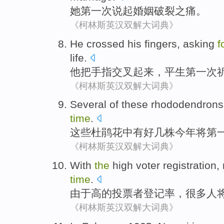
她
第一
次
说起婚姻
破裂
之
痛。
《柯林斯英汉双解大词典》
He
crossed
his fingers
,
asking
f
life.
他
把
手指
交叉
起来，平生
第一
次
《柯林斯英汉双解大词典》
Several of
these
rhododendrons
time
.
这些
杜鹃花中有好几株
今年
将
第
《柯林斯英汉双解大词典》
With
the
high
voter
registration
,
time
.
由于
高
的
投票者
登记率
，
很多人
《柯林斯英汉双解大词典》