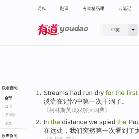
词典
翻译
有道精品课
云笔记
中英
有道 - 网易旗下搜索
双语例句
Streams had
run dry
for
the
first
全部
溪流
在
记忆
中
第一
次
干涸
了。
口语
《柯林斯英汉双解大词典》
书面语
In
the
distance
we
spied
the
Paci
论文
在
远处
，
我们
突然
第一
次
看到
了
原声例句