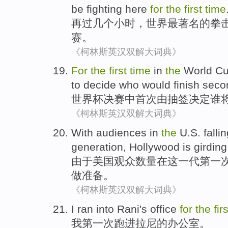
be
fighting
here
for
the
first
time
再过
几个
小时，
世界
最
著名
的
拳
赛。
《柯林斯英汉双解大词典》
For
the
first
time
in
the
World C
to decide
who
would
finish
seco
世界杯
决赛中
首次
由
抽签
决定
谁
《柯林斯英汉双解大词典》
With
audiences
in
the
U.S.
falli
generation
,
Hollywood
is girding
由于
美国
观众
数量
在
这
一
代
第一
做准备。
《柯林斯英汉双解大词典》
I
ran into Rani's office
for
the
fir
我
第一次跑进拉尼的办公室。