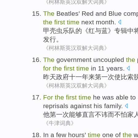
《柯林斯英汉双解大词典》
The
Beatles
'
Red
and
Blue
comp
the
first
time
next
month
.
甲壳虫
乐队的《
红
与
蓝
》
专辑
中
发行
。
《柯林斯英汉双解大词典》
The
government
uncoupled
the
for
the
first
time
in 11
years
.
昨天
政府
十一年来
第一
次
使
比索
《柯林斯英汉双解大词典》
For
the
first
time
he
was
able to
reprisals
against
his family
.
他
第一
次
能够
直言不讳
而
不怕
家
《牛津词典》
In
a few hours
'
time
one
of
the
w