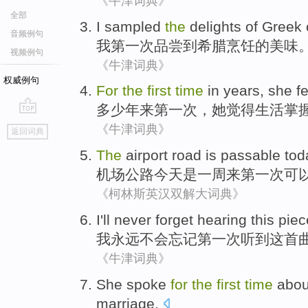
《牛津词典》
全部
I
sampled
the
delights
of
Greek
音频例句
我
第一
次品
尝到
希腊
烹饪
的
美味
视频例句
《牛津词典》
权威例句
For
the
first
time
in
years
,
she
fe
多少年来
第一
次
，
她
觉得
生活
掌
go
《牛津词典》
返回词典
top
The
airport
road
is
passable
tod
机场
公路
今天
是
一
周来
第一
次
可
《柯林斯英汉双解大词典》
I
'll never
forget
hearing
this
piec
我
永远
不会
忘记
第一
次
听到
这
首
《牛津词典》
She
spoke
for
the
first
time
abo
marriage
.