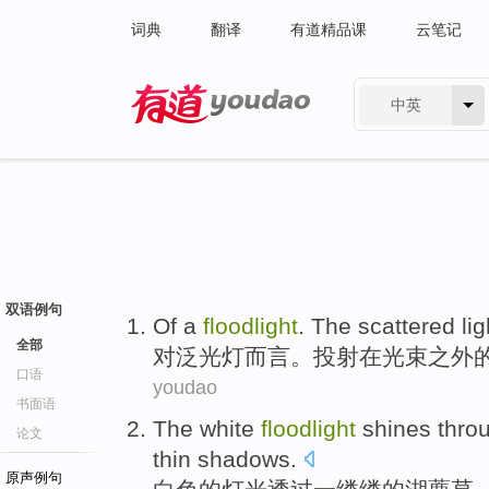
词典
翻译
有道精品课
云笔记
中英
有道 - 网易旗下搜索
双语例句
Of
a
floodlight
.
The
scattered
lig
全部
对
泛光灯
而言。投射
在
光束
之外
口语
youdao
书面语
The
white
floodlight
shines
thro
论文
thin
shadows
.
原声例句