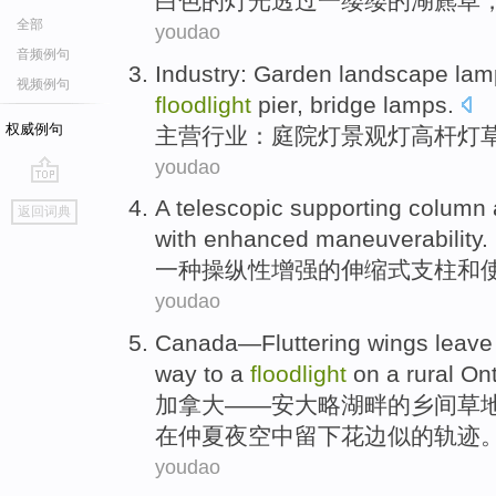
白色
的灯光
透过
一缕缕
的湖藨草
全部
youdao
音频例句
Industry
:
Garden
landscape
lam
视频例句
floodlight
pier
,
bridge
lamps
.
权威例句
主营
行业
：
庭院
灯
景观
灯
高杆
灯
youdao
go
A
telescopic
supporting
column
返回词典
top
with
enhanced
maneuverability
.
一种
操纵性
增强
的
伸缩式
支柱
和
youdao
Canada
—Fluttering
wings
leave
way
to
a
floodlight
on
a rural
Ont
加拿大
——
安大略
湖畔
的乡间草
在仲夏夜空中
留下
花边
似的
轨迹
youdao