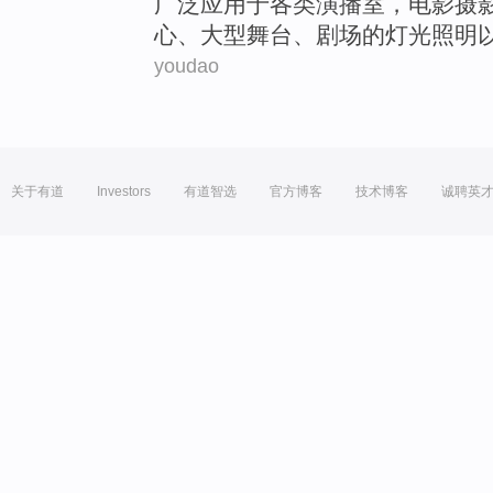
广泛
应用于
各类演播室
，
电影
摄
心、
大型
舞台
、
剧场
的
灯光照明
youdao
关于有道
Investors
有道智选
官方博客
技术博客
诚聘英