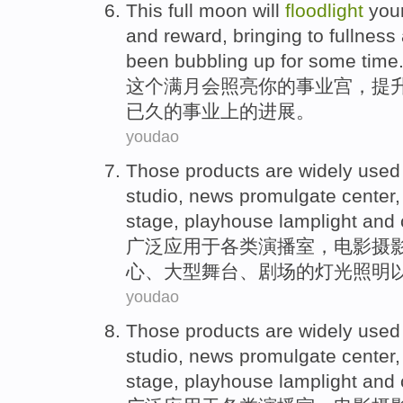
This
full moon
will
floodlight
you
and
reward
,
bringing
to fullness
been
bubbling up
for
some time
这个
满月
会
照亮
你
的
事业
宫
，提
已
久的
事业上的进展。
youdao
Those products are
widely
used
studio
,
news
promulgate
center
stage
,
playhouse
lamplight
and
广泛
应用于
各类演播室
，
电影
摄
心、
大型
舞台
、
剧场
的
灯光照明
youdao
Those products are
widely
used
studio
,
news
promulgate
center
stage
,
playhouse
lamplight
and