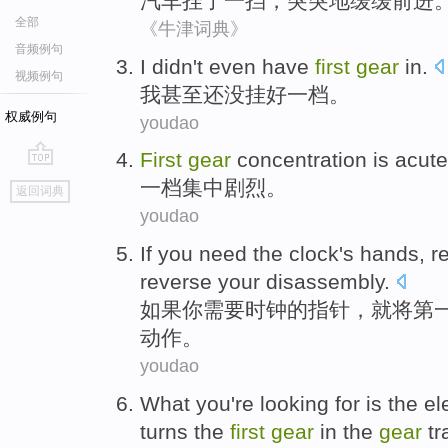
汽车
挂
了
一
挡，
突突
地缓缓前进
全部
《牛津词典》
音频例句
I
didn't
even
have
first
gear
in
.
视频例句
我
甚至
还
没
挂好
一档
。
权威例句
youdao
First
gear
concentration
is acut
go
一档
集中
剧烈
。
返回词典
top
youdao
If
you
need
the clock
's
hands
, r
reverse
your disassembly
.
如果
你
需要
时钟
的
指针
，就将
第
动作。
youdao
What you
're
looking for
is
the
el
turns
the
first
gear
in
the
gear
tr