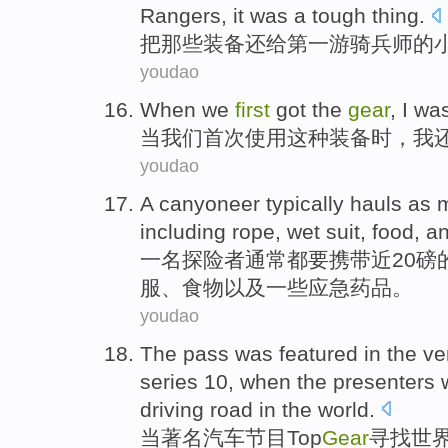
Rangers
, it was a
tough
thing
.
把
那些
装备
还给
第一游
骑兵
师
的
youdao
When
we
first
got
the
gear
,
I
wa
当
我们
首次
使用
这种
装备
时，
我
youdao
A
canyoneer
typically
hauls as 
including
rope
, wet
suit
,
food
,
a
一
名
探险者
通常
都要携带近
20
磅
服
、
食物
以及
一些应急
药品
。
youdao
The pass
was
featured
in the v
series 10,
when
the
presenters 
driving
road
in the
world
.
当
著名汽车
节目
Top
Gear
寻找
世