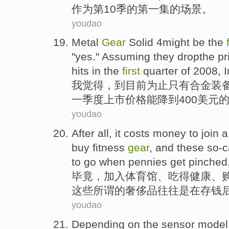
作为第10季
的
第一
集
的
场景。
youdao
Metal
Gear
Solid
4
might be the
"
yes
."
Assuming
they dropthe
pr
hits
in the
first
quarter
of 2008, 
我觉得，到目前为止只有
合金
装
一季度
上市
价格
能降到400美元
youdao
After all
, it
costs
money
to join
a
buy
fitness
gear
,
and
these
so-c
to
go
when pennies
get pinched
毕竟
，
加入
体育馆
、
吃得
健康
、
这些
所谓
的
奢侈品
往往
是
在存钱
youdao
Depending on
the
sensor
model