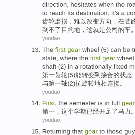
direction
,
hesitates
when
the ro
to
reach its destination
.
It
's
a
co
齿轮磨损
，
难以
改变
方向
，
在
陡
到
不了
目的地
，
这
就是
公司
的
车
youdao
The
first
gear
wheel (
5
)
can be
t
state
,
where
the
first
gear
wheel 
shaft (
2
) in a
rotationally
fixed m
第一
齿轮
(
5
)
能
转变
到
接合
的
状态
与
第一
轴
(
2
)抗旋转地相连接。
youdao
First
,
the
semester
is in
full
gear
第一
，
这个
学期
已经开足了马力
youdao
Returning
that
gear
to
those
guy