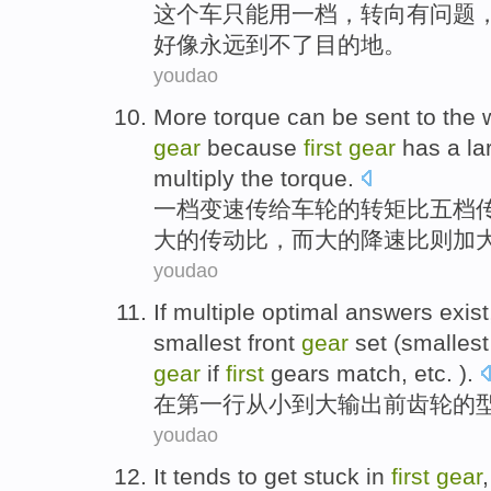
这个
车只能
用
一档
，
转向
有
问题
好像
永远
到
不了
目的地
。
youdao
More
torque
can be sent to
the 
gear
because
first
gear
has a
la
multiply
the
torque
.
一档
变速传给
车轮
的转
矩
比
五
档
大的
传动比
，而大的
降速比则
加
youdao
If
multiple optimal answers exis
smallest
front
gear
set (smalles
gear
if
first
gears match, etc. ).
在
第一
行从小到大
输出
前
齿轮
的
youdao
It tends to
get
stuck
in
first
gear