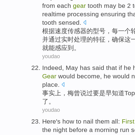
from
each
gear
tooth
may
be
2
realtime
processing
ensuring th
tooth
sensed.
根据
速度
传感器
的
型号
，
每一个
并
通过
实时
处理
的
特征
，
确保
这
就能感应到。
youdao
Indeed
,
May
has
said
that
if he
Gear
would
become, he
would
n
place.
事实上
，
梅
曾
说
过
要是
早
知道
Top
了。
youdao
Here
's
how to nail them all:
First
the
night
before
a
morning
run
s