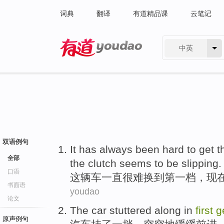
词典
翻译
有道精品课
云笔记
中英
有道 - 网易旗下搜索
双语例句
It
has always been
hard to
get
t
全部
the clutch
seems
to
be
slipping
.
口语
这辆车
一直
很难
换
到
第
一档
，
现
书面语
youdao
论文
The
car
stuttered
along in
first
g
原声例句