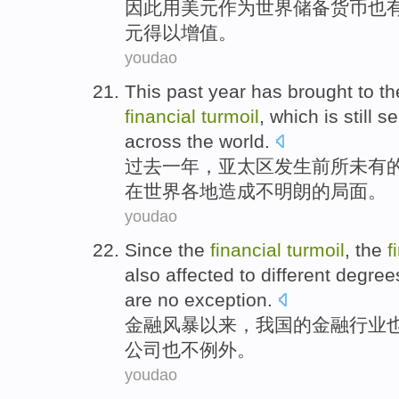
因此
用
美元
作为
世界
储备
货币
也
元得以增值。
youdao
This
past
year
has brought to th
financial
turmoil
,
which is still
se
across the
world
.
过去
一年
，亚太区发生
前所未有
在
世界各地
造成
不
明朗
的局面。
youdao
Since
the
financial
turmoil
,
the
f
also
affected to
different
degree
are
no
exception
.
金融
风暴
以来
，
我国的
金融
行业
公司
也
不
例外
。
youdao