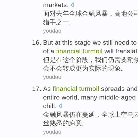
markets
.
面对
去年
全球
金融
风暴
，
高地公
猎手
之一。
youdao
But
at
this
stage
we
still
need to
of
a
financial
turmoil
will
transla
但是
在
这个
阶段
，
我们
仍
需要
稍
会
不会转成
更为
实际的现象。
youdao
As
financial
turmoil
spreads
an
entire
world
,
many
middle-aged
chill
.
金融
风暴
仍在蔓延
，
全球
上空
乌
丝
熟悉
的凉意。
youdao