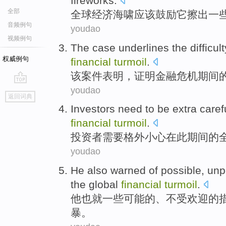
fireworks
.
全部
全球
经济
海啸
应该
鼓励
它
擦
出
一
音频例句
youdao
视频例句
The
case
underlines the
difficul
权威例句
financial
turmoil
.
该
案件
表明，
证明
金融
危机
期间
youdao
go
返回词典
top
Investors
need to
be extra
caref
financial
turmoil
.
投资者
需要
格外
小心
在
此
期间
的
youdao
He
also
warned
of
possible
,
unp
the global
financial
turmoil
.
他
也
就
一些可能
的
、
不受欢迎
的
暴
。