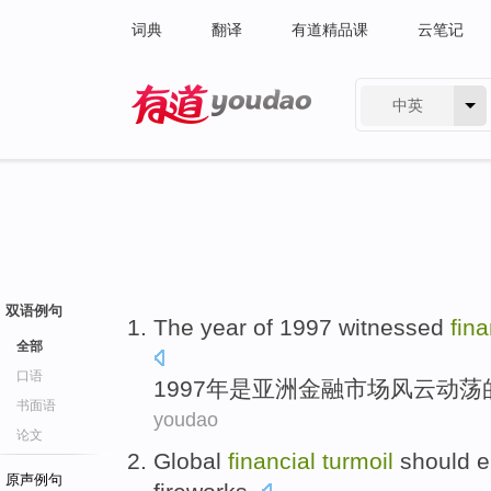
词典
翻译
有道精品课
云笔记
中英
有道 - 网易旗下搜索
双语例句
The
year
of
1997 witnessed
fina
全部
口语
1997
年
是
亚洲
金融
市场风云动荡
书面语
youdao
论文
Global
financial
turmoil
should
e
原声例句