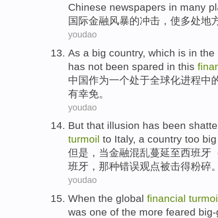
Chinese
newspapers
in
many
p
国际
金融
风暴
的
冲击
，使
多
处地
youdao
As
a
big country
, which is in the
has not
been spared
in
this
fina
中国
作为
一个
处于全球化
进程
中
有
幸免
。
youdao
But
that illusion has
been
shatte
turmoil
to
Italy
, a
country
too
big
但是
，当
金融
混乱
蔓延至
西班牙
班牙
，那种错误观点
被
击得
粉碎
youdao
When
the global
financial
turmoi
was
one of
the
more feared
big