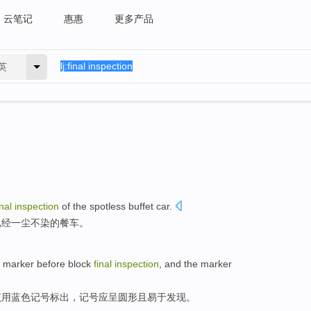
云笔记
惠惠
更多产品
英
inal
inspection
of the
spotless
buffet car
.
已经一尘不染
的
餐车
。
marker
before
block
final
inspection
, and the marker
该
用
蓝色
记号
标出
，记号
应
呈圆形
且
易于
发现
。