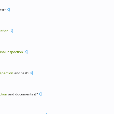
est
?
ection
.
final
inspection
.
nspection
and
test
?
。
ction
and
documents
it?