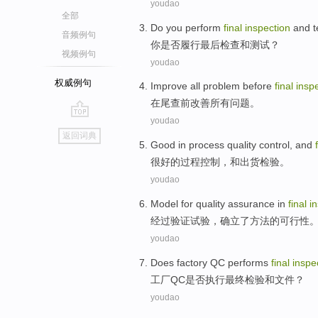
youdao
全部
Do you
perform
final
inspection
and
t
音频例句
你
是否
履行
最后
检查
和
测试
？
视频例句
youdao
权威例句
Improve
all
problem
before
final
insp
在
尾
查
前
改善
所有
问题
。
youdao
go
返回词典
top
Good
in
process
quality control
,
and
很好的
过程
控制
，
和
出货
检验
。
youdao
Model for
quality assurance in
final
i
经过验证
试验
，
确立
了方法的可行性
youdao
Does factory
QC
performs
final
inspe
工厂
QC是否
执行
最终
检验
和
文件
？
youdao