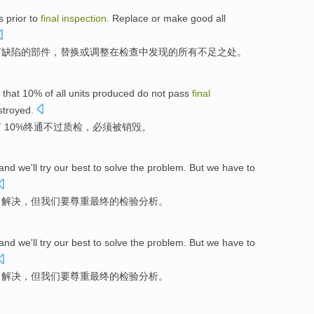
s
prior
to
final
inspection
. Replace
or
make good
all
有缺陷
的
部件
，替换
或
调整在检查
中发现
的
所有
不足之处
。
that 10%
of
all units
produced
do
not pass
final
stroyed
.
 10%
终
通
不过
质检
，
必须
被
销毁。
 and
we
'll
try our best to
solve
the problem.
But
we
have to
力
解决
，
但
我们
要
尊重
最终
的
检验
分析。
 and
we
'll
try our best to
solve
the problem.
But
we
have to
力
解决
，
但
我们
要
尊重
最终
的
检验
分析。