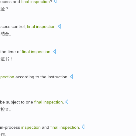
rocess
and
final
inspection
?
检验？
rocess
control,
final
inspection
.
相结合。
 the time of
final
inspection
.
验
证书
！
spection
according to
the instruction
.
 be
subject to
one
final
inspection
.
后
检查
。
in-process
inspection
and
final
inspection
.
工作。