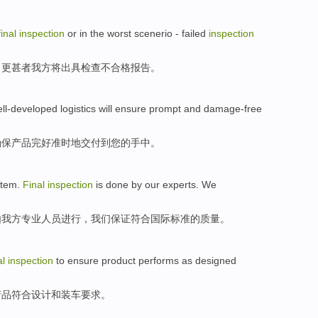
final
inspection
or
in the
worst scenerio -
failed
inspection
，更
甚者
我方将出具检查不合格
报告
。
ll-developed
logistics
will ensure
prompt
and damage-free
确保
产品完好准时
地
交付
到您的手中。
stem
.
Final
inspection
is
done
by
our
experts
. We
由
我方
专业人员
进行
，我们
保证符合
国际
标准
的质量。
al
inspection
to
ensure
product
performs as
designed
产品
符合
设计
和
装车
要求。