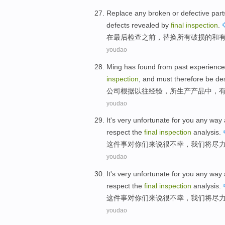
Replace
any
broken
or
defective
part
defects
revealed
by
final
inspection
.
在
最后
检查
之前
，
替换
所有
破损的
和
youdao
Ming has
found
from
past
experience
inspection
, and
must
therefore
be de
公司
根据
以往
经验
，所
生产产品
中
，有
youdao
It
's very unfortunate
for
you
any way
respect
the
final
inspection
analysis
.
这件事
对
你们
来说
很
不幸，
我们
将
尽
youdao
It
's very unfortunate
for
you
any way
respect
the
final
inspection
analysis
.
这件事
对
你们
来说
很
不幸，
我们
将
尽
youdao