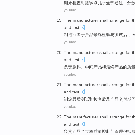
期末
检查时
测试
点
几乎
全部
通过
，
分
youdao
The manufacturer
shall
arrange
for t
and
test
.
制造
业者于
产品
最终
检验
与测试
后
，
youdao
The
manufacturer
shall arrange for t
and
test.
负责原料、中间
产品
和
最终
产品
的
质
youdao
The
manufacturer shall arrange
for t
and
test
.
制定
最后
测试
和
检查
后
及
产品
交付
期
youdao
The
manufacturer
shall
arrange
for t
and test.
负责
产品
全过程
质量
控制
与
管理包括