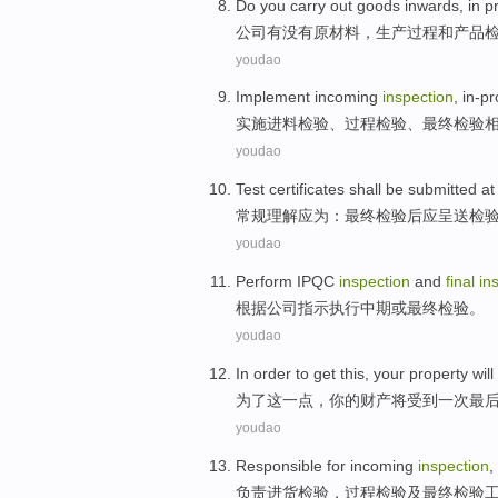
Do you
carry out goods inwards
,
in p
公司有没有
原材料
，
生产
过程
和
产品
youdao
Implement
incoming
inspection
,
in-p
实施
进料
检验
、
过程
检验、
最终
检验
youdao
Test
certificates
shall be
submitted
at
常规理解应为：
最终
检验后应
呈送
检
youdao
Perform
IPQC
inspection
and
final
in
根据
公司
指示
执行
中期或
最终
检验
。
youdao
In order to get
this
,
your
property
will
为了
这
一点，
你
的
财产
将
受到
一次
最
youdao
Responsible for
incoming
inspection
,
负责
进货
检验
，
过程
检验
及
最终
检验