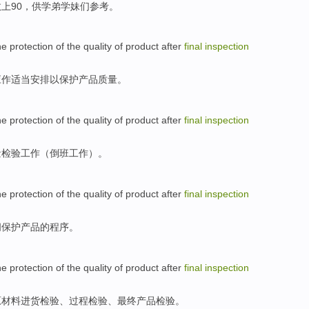
数
上90，
供
学弟学妹们参考。
he
protection
of the
quality
of
product
after
final
inspection
应
作适当
安排
以
保护
产品
质量
。
he protection
of
the
quality
of
product
after
final
inspection
量
检验
工作（
倒班
工作）。
he
protection
of
the
quality
of
product
after
final
inspection
间
保护
产品
的
程序。
he protection of the
quality
of
product
after
final
inspection
原材料
进货
检验
、过程检验、
最终
产品
检验。