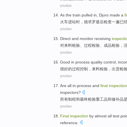
youdao
As
the train
pulled in, Djuro made
a
f
火车
进站时，德求罗
最后
检查
一
遍
已
youdao
Direct
and
monitor
receiving
inspecti
对来料
检验
、
过程
检验、
成品
检验，
youdao
Good
in
process
quality
control
,
inco
很好的
过程
控制
，
来料检验
，
出货
检
youdao
Are all
in-process
and
final
inspection
inspectors
?
所有制
程
和
最终
检验
重工
品和修
补品
youdao
Final
inspection
by
almost
all
test
poi
reference
.