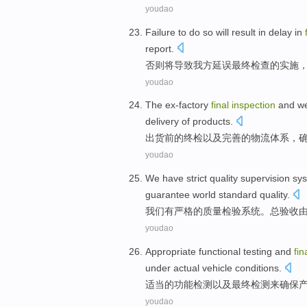
youdao
Failure to do so
will
result in
delay
in
report
.
否则
将
导致
我方延误
最终
检查
的
实施
youdao
The ex-factory
final
inspection
and
we
delivery
of
products
.
出货
前
的
终
检
以及
完善的
物流
体系，
youdao
We
have
strict
quality
supervision
sy
guarantee
world
standard
quality.
我们
有
严格
的
质量
检验
系统
。总
验收
youdao
Appropriate
functional
testing
and
fin
under actual vehicle conditions
.
适当
的
功能
检测
以及
最终
检测
来
确保
youdao