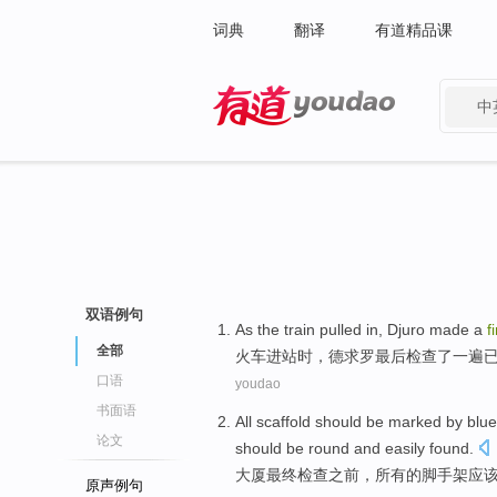
词典
翻译
有道精品课
中
有道 - 网易旗下搜索
双语例句
As
the train
pulled in, Djuro made
a
f
全部
火车
进站时，德求罗
最后
检查
了
一
遍
口语
youdao
书面语
All
scaffold
should
be
marked
by
blue
论文
should
be
round
and
easily
found
.
大厦
最终
检查
之前
，
所有
的
脚手架
应
原声例句