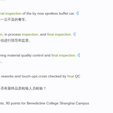
inal
inspection
of the by
now
spotless
buffet car
.
经
一尘不染
的
餐车
。
on
, in
process
inspection
, and
final
inspection
.
活动进行
指导
和
监督
。
ming
material quality control and
final
inspection
.
验
。
reworks
and
touch-ups cross checked by
final
QC
是否有最终
品质检验
人员
检验？
nts
, 90
points
for Benedictine
College Shanghai Campus