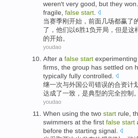
weren't
very
good
, but they
won
fragile
,
false
start
.
当
赛季
刚
开始
，
前面
几
场
都赢了
了，他们以6胜1负
开局
，
但是
这
的开始。
youdao
After
a
false
start
experimentin
firms
,
the
group
has
settled
on
h
typically
fully
controlled
.
继
一次
与
外国
公司
错误
的
合资
计
达成了
一致，
是典型
的
完全
控制
youdao
When
using
the
two
start
rule
, t
swimmers
at the
first
false
start
before the starting signal.