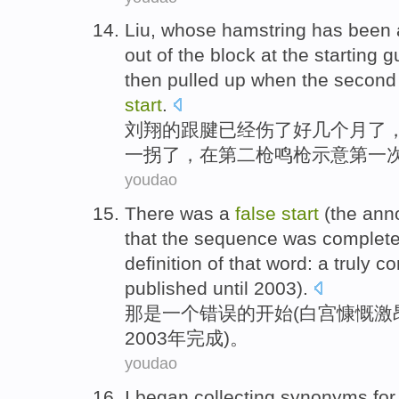
Liu
,
whose hamstring
has been
out
of the block at
the
starting
g
then
pulled
up
when
the second
start
.
刘翔
的
跟腱
已经
伤了好
几个
月了
一拐
了
，
在
第二
枪鸣枪示意第一
youdao
There
was
a
false
start
(
the
ann
that the
sequence
was
complet
definition
of
that word: a truly 
published until 2003).
那
是
一个
错误
的
开始
(
白宫
慷慨激
2003年完成)。
youdao
I began collecting
synonyms
fo