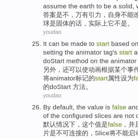
assume
the earth to
be
a solid
,
答案
是
不，
万有引力
，
自身
不能
球
是
固体
的话，
实际上
它
不是
。
youdao
It
can be
made
to
start
based o
setting the
animator
tag
's
start
a
doStart
method
on the
animator
另外，还
可以
使
动画
根据
某个
事
将
animator
标记
的
start
属性
设为
f
的
doStart
方法。
youdao
By default
,
the
value
is
false
an
of the
configured
slices
are
not 
默认
情况下，
这个
值
是
false
，
并
片是不可连接的，
Slice
将
不能
启