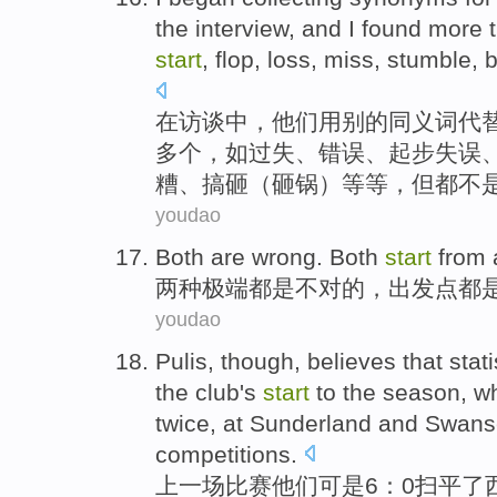
the
interview
, and I found
more 
start
,
flop
,
loss
,
miss
, stumble, 
在
访谈
中，他们用别的
同义词
代替
多个
，如过失、
错误
、
起步
失误
糟、搞砸（
砸锅
）等等，
但
都不是
youdao
Both
are
wrong
. Both
start
from
两
种极端都
是
不对
的，
出发点
都
youdao
Pulis,
though
,
believes that
stati
the
club
's
start
to the season, w
twice
,
at
Sunderland
and
Swans
competitions
.
上
一
场
比赛
他们
可是6：0扫平了