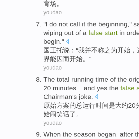
育场
。
youdao
"
I
do not
call it
the
beginning
," 
wiping out
of
a
false
start
in ord
begin
."
国王
托
说：“
我
并不
称之为
开始
，
界
能
因而
开始
。”
youdao
The
total
running
time
of
the
ori
20
minutes
... and yes the
false
Chairman
's
joke
.
原始
方案
的
总
运行
时间
是
大约
20
始
闹笑话了
。
youdao
When
the
season
began
, after
t