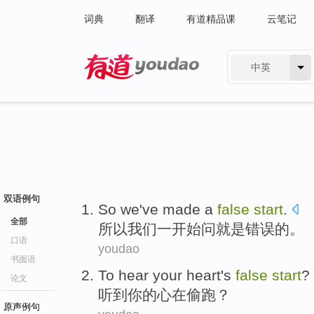
词典
翻译
有道精品课
云笔记
中英
有道 - 网易旗下搜索
双语例句
So
we
've made
a
false
start
.
全部
所以
我们
一
开始
问就是错误
的。
口语
youdao
书面语
To hear
your heart
's
false
start
?
论文
听到
你的心
在
偷
跑？
原声例句