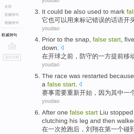
youdao
全部
It
could be
also
used to
mark
fa
音频例句
它
也
可以
用来
标记
错误的话语
开
视频例句
youdao
权威例句
Prior
to the snap,
false
start
,
fiv
down.
go
在开球之前
，
防守
的一方提前移
返回词典
top
youdao
The race was
restarted
because
a
false
start
.
赛事
需要
重新
开始，
因为
其中
一
youdao
After
one
false
start
Liu
stopped
clutching
his
leg and
then
walke
在
一
次抢跑
后，
刘翔
在
第一
个碰