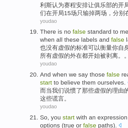
利斯
认为
赛程安排让
俱乐部
的
开
们
在
开局
15
场
只
输掉
两
场，分别
youdao
There is no
false
standard
to
me
when
all
these
labels
and
false
也
没有
虚假
的
标准
可以
衡量
你
自
所有虚假的
外在都
开始
被
剥离
。
youdao
And
when
we
say
those
false
re
start
to
believe
them
ourselves
.
而
当
我们
说
惯了
那些
虚假
的
理由
这些
谎言。
youdao
So
,
you
start
with
an expression
options
(
true
or
false
paths
).