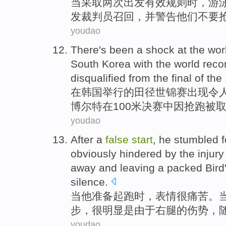
当
采取
两次
出发
有效规则
时，
游
发裁判员召回，
并
警告
他们
不要
youdao
There's
been
a shock
at
the
wor
South
Korea
with
the
world
reco
disqualified
from the
final
of
the
在
韩国
举行的
田径
世锦赛
出现
令
博尔
特在100米
决赛
中因
抢跑被
youdao
After
a
false
start
,
he
stumbled
obviously
hindered by the
injury
away and leaving a packed Bird
silence.
当
他
准备
起跑
时，表情很痛苦。
步
，
很明显
是由于
右腿
的
伤势
，
youdao