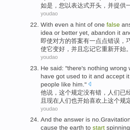
如是
，
您
以
表达式
开头
，
并
提供
youdao
With even
a hint
of
one
false
an
idea
or
better yet
,
abandon
it
an
即使
对方
的
答案有
一点点
错误
，
使
它
变
好
，
并且
忘记
它重新
开始
youdao
He
said
: "
there's nothing
wrong 
have
got
used
to
it
and
accept
i
people
like
him."
他
说
，这个
规定
没有
错
，
人们
已
且
现在人们
也
开始喜欢上这个规
youdao
And the answer
is
no.Gravitatio
cause the
earth
to
start
spinning