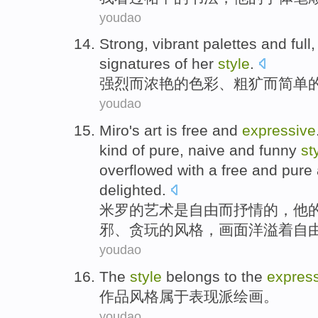
youdao
Strong
, vibrant
palettes
and
full
signatures
of
her
style
.
强烈
而
浓艳
的
色彩、
粗犷
而简单
youdao
Miro
's
art
is
free
and
expressive
kind of
pure
,
naive
and
funny
st
overflowed
with a
free and pure
delighted
.
米罗
的
艺术
是
自由
而
抒情
的，
他
邪、
贪玩的
风格
，
画面
洋溢
着
自
youdao
The
style
belongs to
the
expres
作品
风格
属于
表现
派
绘画。
youdao