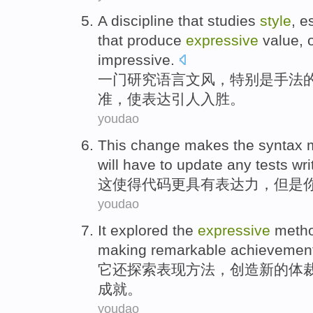
A
discipline that
studies
style
,
e
that produce
expressive
value, 
impressive
.
一
门
研究
语言
文风
，
特别是
手法
准，
使
表达
引人入胜
。
youdao
This
change makes the
syntax
will have
to
update
any
tests
wri
这
使得
代码
更
具有表达力
，
但是
youdao
It
explored the
expressive
meth
making remarkable
achievemen
它
还
探索
表现
方法
，
创造
新的
体
成就
。
youdao