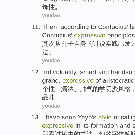
饰性
。
youdao
Then
,
according
to
Confucius
'
l
Confucius'
expressive
principles
其次
从
孔子
自身的
讲
说
实践
出发
法
。
youdao
Individuality
:
smart
and
handso
grand,
expressive
of
aristocratic
个性
：
潇洒
、
帅气
的
学院派
风格
品味
；
youdao
I
have seen
Yoyo's
style
of
call
expressive
in its formation and 
我
看过
祐
中的
书法
，
他
的字体笔