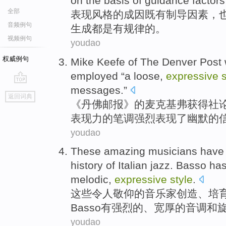
on the basis
of
guidance
factors
全部
表现
风格
的
成因既有
制导
因素
，
音频例句
生成都是有
规律
的。
视频例句
youdao
权威例句
Mike Keefe
of The
Denver
Post
employed “
a
loose
,
expressive
s
messages
.”
go
返回词典
top
《
丹佛
邮报》
的
麦克基弗
获得
社
表现力
的
笔调
强烈
表现了
幽默
的
youdao
These
amazing musicians
hav
history
of
Italian
jazz
.
Basso
has
melodic
,
expressive
style
.
这些
令人
敬仰的音乐家
创造
、培
Basso
有
强烈的
、
宽厚
的
音调
和
youdao