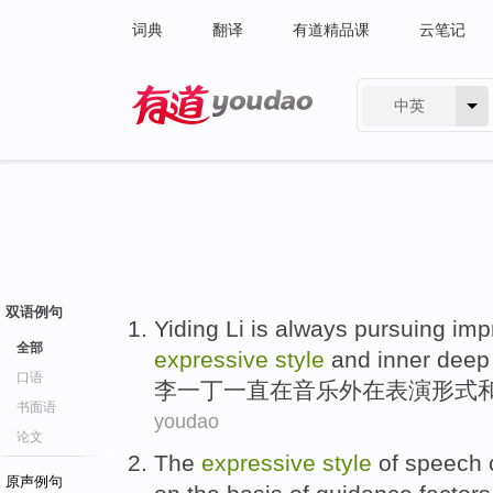
词典
翻译
有道精品课
云笔记
中英
有道 - 网易旗下搜索
双语例句
Yiding
Li is
always
pursuing
imp
全部
expressive
style
and
inner deep
口语
李一丁
一直
在
音乐
外在表演
形式
书面语
youdao
论文
The
expressive
style
of
speech
原声例句