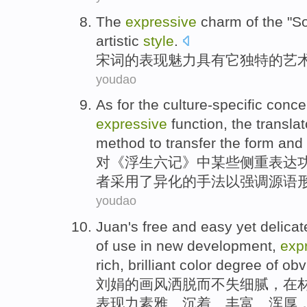
The
expressive
charm
of
the "So
artistic
style
.
宋词
的
表现
魅力
具有
它
独特
的
艺
youdao
As for
the
culture-specific
conce
expressive
function
,
the
translat
method
to
transfer the
form
and
对
《浮生六记》中某些侧重
表达
者
采用了
异化
的
手法
以
强调
源
语
youdao
Juan
's
free and
easy
yet
delicat
of
use
in
new
development
,
exp
rich
,
brilliant
color
degree of
obv
刘娟
的
画风
洒脱
而
不失
细腻
，
在
表现力
素雅
、
沉着
、
丰富
、
浑厚