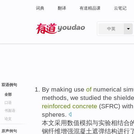
词典
翻译
有道精品课
云笔记
中英
有道 - 网易旗下搜索
双语例句
By making use
of
numerical
sim
全部
methods
, we
studied
the
shield
口语
reinforced
concrete
(SFRC) with 
书面语
spheres.
论文
本文
采用
数值
模拟
与
实验
相结合
钢
纤维
增强
混凝土
遮弹
结构
进行
原声例句