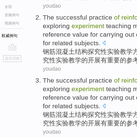
youdao
全部
音频例句
The
successful
practice
of
reinf
视频例句
exploring
experiment
teaching
m
reference
value
for carrying out
权威例句
for
related
subjects
.
钢筋
混凝土
结构
探究
性
实验
教学
go
返回词典
究性实验教学的
开展
有
重要
的
参
top
youdao
The
successful
practice
of
reinf
exploring
experiment
teaching
m
reference
value
for carrying out
for
related
subjects
.
钢筋
混凝土
结构
探究
性
实验
教学
究性实验教学的
开展
有
重要
的
参
youdao