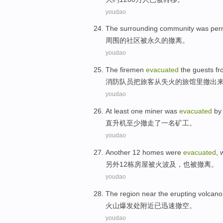
youdao
The surrounding
community
was
per
周围
的
社区
被
永久
的
撤离
。
youdao
The firemen
evacuated
the
guests
fr
消防
队员把
旅客
从
失火
的旅馆里
撤出
youdao
At least
one
miner
was
evacuated
b
直升机
至少
撤走了
一
名矿工
。
youdao
Another
12
homes
were
evacuated
,
另外
12
栋房屋
被
火
波及，也
被
撤离
。
youdao
The region
near
the
erupting
volcan
火山爆发处
附近
已
迅速
撤空。
youdao