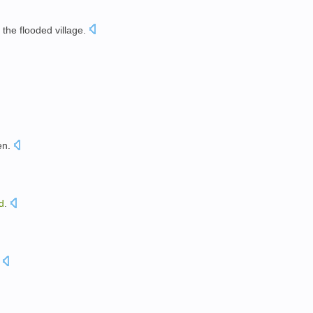
the flooded
village
.
en
.
d
.