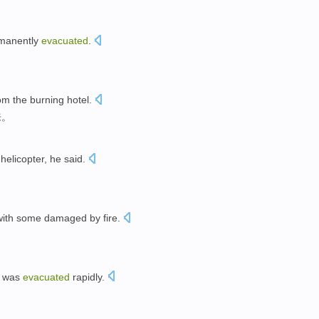
manently
evacuated
.
om
the
burning
hotel
.
来
。
y
helicopter
, he said.
 with some damaged
by
fire
.
o
was
evacuated
rapidly
.