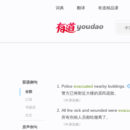
词典
翻译
有道精品课
中
有道 - 网易旗下搜索
双语例句
Police
evacuated
nearby
buildings
.
全部
警方
已
将
附近
大楼
的居民疏散。
口语
《牛津词典》
书面语
All
the sick and wounded
were
evacu
论文
所有
伤病
人员
都
给撤离了
。
《牛津词典》
原声例句