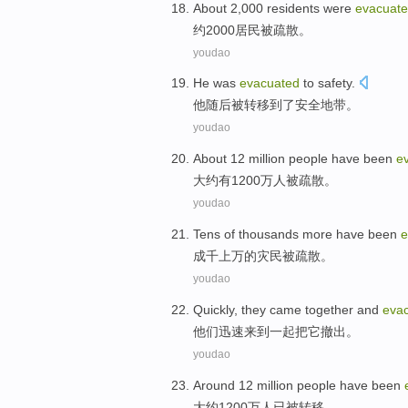
About
2,000
residents
were
evacuat
约
2000
居民
被
疏散
。
youdao
He
was
evacuated
to
safety
.
他
随后
被
转移到了安全地带。
youdao
About
12 million
people
have
been
e
大约
有1200万
人
被
疏散
。
youdao
Tens
of thousands
more have
been
e
成千
上万
的灾民
被
疏散。
youdao
Quickly
,
they
came
together
and
eva
他们
迅速
来到
一起
把
它撤出。
youdao
Around
12 million
people
have
been
大约
1200万
人
已
被
转移
。