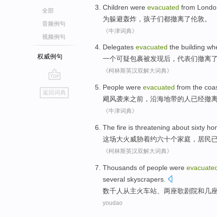
Children
were
evacuated
from
Londo
全部
为
躲避
轰炸
，
孩子们
都
撤离
了
伦敦
。
音频例句
《牛津词典》
视频例句
Delegates
evacuated
the building
wh
权威例句
一个
可疑
包裹
被
发现后，
代表们
撤离
《柯林斯英汉双解大词典》
go
People
were
evacuated
from
the coa
返回词典
top
飓风
袭来之前
，
沿海
地带
的
人
已经
撤
《牛津词典》
The fire
is
threatening
about
sixty
ho
这场
大火
威胁着
约
六十个
家庭
，
居民
《柯林斯英汉双解大词典》
Thousands of
people
were
evacuate
several
skyscrapers
.
数千
人
从
主
火车站
、
两
座
歌剧院
和
几
youdao