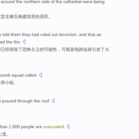
around the
northern
side of
the
cathedral were
being
教堂
北侧
五
栋建筑里
的
居民
。
s
told
them they
had
ruled out
terrorism
, and that an
ked
the
fire
.
们
已经
排除
了
恐怖主义
的
可能性
，可能是
电路
短路引发了火
bomb
squad
called.
拆弹
小组。
n
poured
through
the roof
.
。
than 1,000
people
are
evacuated
.
上涨
。