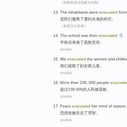
《柯林斯英汉双解大词典》
The inhabitants
were
evacuated
from
居民
们
撤离
了
遭到水淹的村庄。
《新英汉大辞典》
The
school
was then
evacuated
.
学校
后来
做了疏散安排
。
youdao
We
evacuated
the
women
and
childr
我们
疏散
了
妇女
跟
儿童
。
youdao
More than
238, 000
people
evacuate
超过
238 000的
人民
被疏散
。
youdao
Fears
evacuated
her
mind of
reason
.
恐惧
使
她
失去了
理智
。
youdao