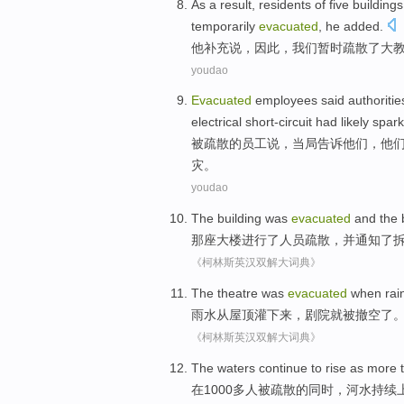
As a
result
,
residents
of
five
buildings
temporarily
evacuated
,
he
added
.
他
补充说
，
因此
，我们
暂时
疏散
了
大
youdao
Evacuated
employees
said
authoritie
electrical short-circuit
had
likely
spar
被疏散
的
员工
说
，
当局
告诉
他们
，他
灾。
youdao
The
building
was
evacuated
and
the
那
座大楼
进行
了人员疏散，
并
通知
了
《柯林斯英汉双解大词典》
The theatre
was
evacuated
when
rai
雨水
从屋顶
灌下来
，
剧院
就
被
撤空了
《柯林斯英汉双解大词典》
The waters
continue to
rise
as more 
在1000
多人
被
疏散的同时，
河水
持续