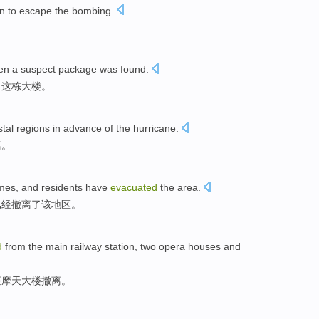
n
to
escape
the bombing
.
en
a
suspect
package
was
found
.
了
这栋
大楼。
stal
regions
in
advance
of
the
hurricane
.
离。
mes
, and
residents
have
evacuated
the
area
.
已经
撤离了
该
地区。
d
from
the main
railway station
,
two
opera houses
and
座摩天大楼
撤离
。