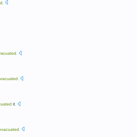
ed
.
vacuated
.
vacuated
.
cuated
it
.
evacuated
.