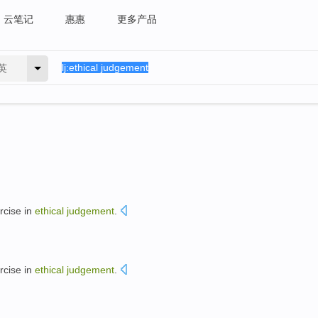
云笔记
惠惠
更多产品
英
rcise
in
ethical
judgement
.
rcise
in
ethical
judgement
.