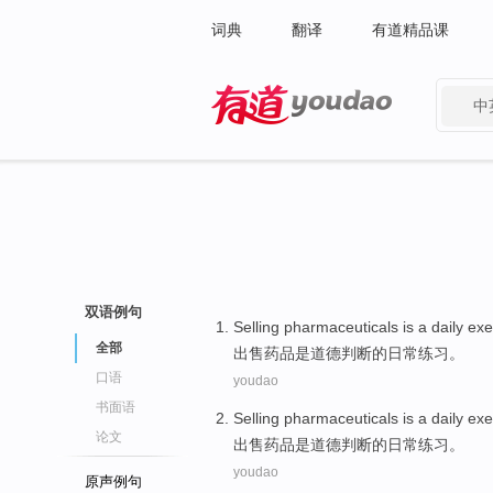
词典
翻译
有道精品课
中
有道 - 网易旗下搜索
双语例句
Selling
pharmaceuticals
is
a
daily
exe
全部
出售
药品
是
道德
判断
的
日常
练习
。
口语
youdao
书面语
Selling
pharmaceuticals
is
a
daily
exe
论文
出售
药品
是
道德
判断
的
日常
练习
。
youdao
原声例句