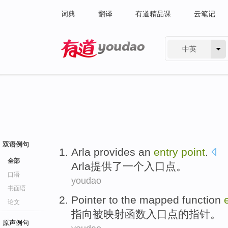
词典
翻译
有道精品课
云笔记
中英
有道 - 网易旗下搜索
双语例句
Arla
provides
an
entry
point
.
全部
Arla
提供了
一个
入口
点
。
口语
youdao
书面语
Pointer
to the
mapped
function
论文
指向
被映射
函数
入口
点的
指针
。
原声例句