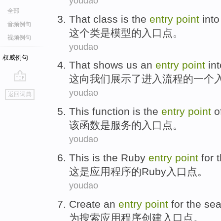
youdao
全部
That
class
is
the
entry
point
into
音频例句
这个
类
是
模型
的
入口
点。
视频例句
youdao
权威例句
That
shows
us
an
entry
point
in
这
向
我们
展示
了
进入
流程
的
一个
go
youdao
返回词典
top
This
function
is
the
entry
point
o
该
函数
是
服务
的
入口
点
。
youdao
This
is
the
Ruby
entry
point
for 
这
是
应用程序
的
Ruby
入口
点
。
youdao
Create
an
entry
point
for
the
sea
为
搜索
应用程序
创建
入口
点
。