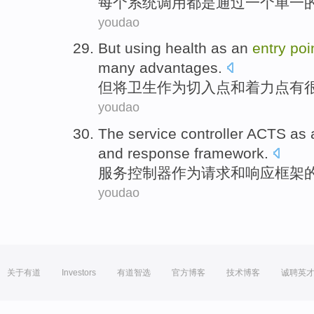
每个
系统
调用
都
是
通过
一个
单一
youdao
But
using
health
as an
entry
poi
many
advantages
.
但
将
卫生
作为
切入点
和
着力点
有
youdao
The
service
controller
ACTS as
and
response
framework
.
服务
控制器
作为
请求
和
响应
框架
youdao
关于有道
Investors
有道智选
官方博客
技术博客
诚聘英