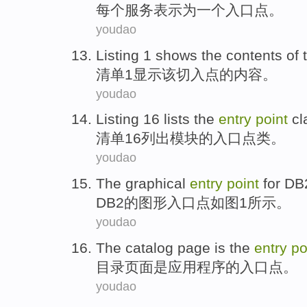
每个
服务
表示
为
一个
入口
点
。
youdao
Listing
1
shows
the
contents
of
清单
1
显示
该
切入点
的
内容
。
youdao
Listing
16
lists
the
entry
point
cl
清单
16
列出
模块
的
入口
点
类
。
youdao
The
graphical
entry
point
for
DB
DB2
的
图形
入口
点
如图
1所示。
youdao
The
catalog
page
is
the
entry
po
目录
页面
是
应用程序
的
入口
点
。
youdao