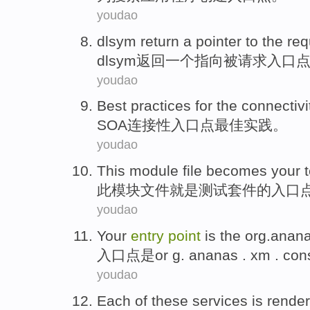
youdao
dlsym
return
a
pointer
to the
req
dlsym
返回
一个
指向
被请求
入口
youdao
Best
practices
for the connectivi
SOA
连接性
入口
点
最佳
实践
。
youdao
This
module
file
becomes
your t
此
模块
文件
就是
测试
套件
的
入口
youdao
Your
entry
point
is
the org.anan
入口
点
是
or g
.
ananas . xm . co
youdao
Each
of these
services
is rende