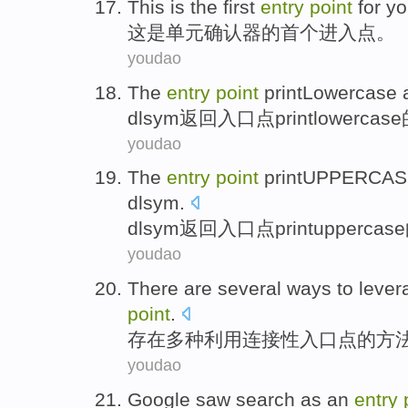
This
is
the
first
entry
point
for y
这
是
单元
确认器
的
首个
进入
点
。
youdao
The
entry
point
printLowercase
dlsym
返回
入口
点
printlowercas
youdao
The
entry
point
printUPPERCA
dlsym
.
dlsym
返回
入口
点
printuppercas
youdao
There are
several ways
to
lever
point
.
存在
多种
利用
连接性
入口
点
的方
youdao
Google
saw
search
as
an
entry