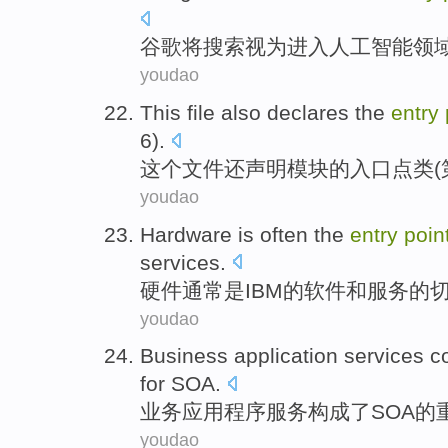
谷歌
将
搜索
视为
进入
人工
智能领
youdao
This
file
also
declares
the
entry
6
).
这个
文件
还
声明
模块
的
入口
点
类
(
youdao
Hardware
is
often
the
entry
poin
services
.
硬件
通常
是
IBM
的
软件
和
服务
的
youdao
Business
application
services
c
for
SOA
.
业务
应用程序
服务
构成
了
SOA
的
youdao