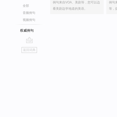
例句来自VOA、美剧等，您可以边
例句
全部
看美剧边学地道的美语。
等，
音频例句
视频例句
权威例句
go
返回词典
top