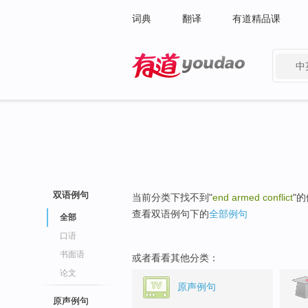
词典
翻译
有道精品课
中
有道 - 网易旗下搜索
双语例句
当前分类下找不到"
end armed conflict
"
查看双语例句下的
全部例句
全部
口语
书面语
或者看看其他分类：
论文
原声例句
原声例句