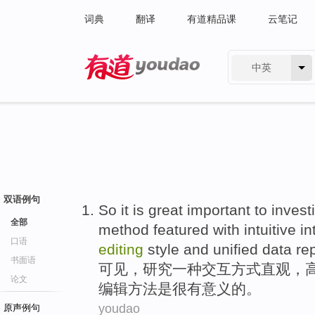
词典
翻译
有道精品课
云笔记
中英
有道 - 网易旗下搜索
双语例句
So it
is
great
important to
invest
全部
method
featured
with
intuitive
in
口语
editing
style
and unified data
re
书面语
可见，
研究
一种
交互方式
直观
，
论文
编辑
方法
是
很
有
意义的。
youdao
原声例句