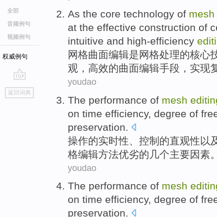
全部
As the
core
technology
of
mesh
音频例句
at the effective
construction
of
c
视频例句
intuitive
and
high-efficiency
edit
网格
曲面
编辑
是网格
处理
的
核心
权威例句
观
，
高效
的曲面编辑
手段
，实现
youdao
go
返回词典
top
The performance
of
mesh
editin
on time
efficiency
, degree
of
fre
preservation
.
操作
的
实时性
、
控制
的
直观性
以
格
编辑
方法
优劣的几个主要因素
youdao
The performance
of
mesh
editin
on time
efficiency
, degree
of
fre
preservation
.