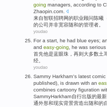
going
managers
, according to
C
Zhaopin.com.
来自
智联招聘网的
职业
顾问
陈曦
的
公司
并非
宽容
随和
的
管理者
。
youdao
For a
start
,
he
had
blue
eyes
;
a
and
easy-
going
,
he
was
serious
首先
他
是
蓝
眼珠
，
再则
大多数
土
经。
youdao
Sammy
Harkham
’s
latest
comic
published), is drawn
with
an
eas
combines
cartoony
figuration
wi
Sammy
Harkham
自行出版的
最新
通
外形
和
现实
背景
营造出
随和
的