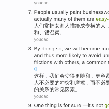
youdao
People
usually
paint business
actually
many
of
them
are
easy-
人们
常
把女商人
描绘
成专横的人
和
、很温柔。
youdao
By doing so
,
we
will
become
mo
and thus
more
likely
to
avoid
un
frictions
with
others
,
a
common
这样
，
我们
会
变得
更
随和
，
更容
人
不必要
的
冲突
和
摩擦
，而不必
的关系的
常见
因素
。
youdao
One thing is
for sure
—
it
's
not
g