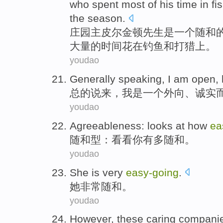
who
spent
most
of
his
time
in
fi
the
season
.
庄园主皮尔金顿
先生
是
一个
随和
大量的
时间
花
在
钓鱼
和
打猎
上。
youdao
Generally speaking
,
I
am
open,
总的说
来，
我
是
一个
外向
、
诚实
youdao
Agreeableness
:
looks at
how
ea
随和
型：
看看
你
有
多
随和
。
youdao
She
is very
easy-
going
.
她
非常
随和
。
youdao
However
,
these
caring
compani