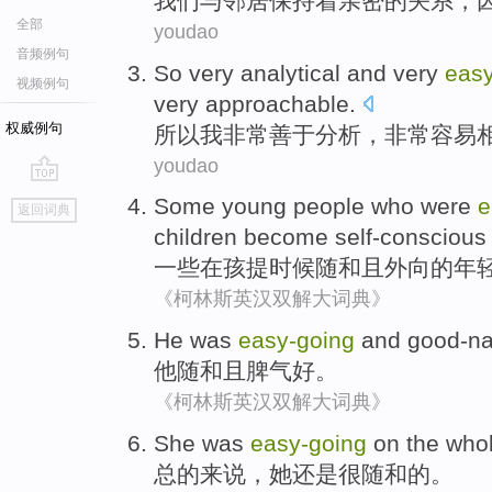
我们
与
邻居
保持着
亲密
的关系，
全部
youdao
音频例句
So
very
analytical
and very
eas
视频例句
very
approachable
.
权威例句
所以
我
非常
善于分析
，非常
容易
youdao
go
Some
young people
who
were
e
返回词典
top
children
become
self-conscious
一些
在孩提
时候
随和
且
外向的
年
《柯林斯英汉双解大词典》
He
was
easy-
going
and
good-na
他
随和
且
脾气好
。
《柯林斯英汉双解大词典》
She
was
easy-
going
on the who
总的
来说，
她
还是
很随和
的。