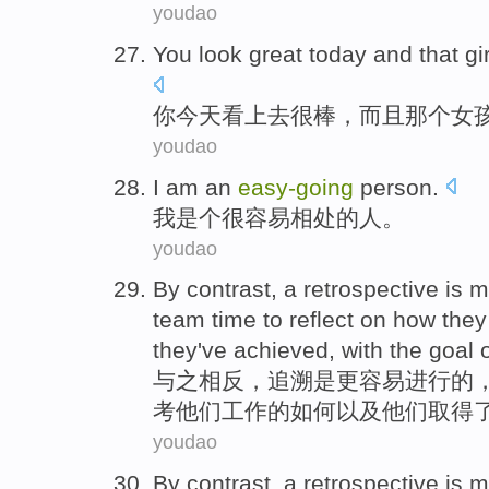
youdao
You
look
great
today
and
that gir
你
今天
看上去
很棒
，
而且
那个
女
youdao
I
am an
easy-
going
person
.
我
是个
很容易相处的
人
。
youdao
By contrast
, a
retrospective
is
m
team
time
to
reflect on
how
they
they
've achieved,
with
the
goal
与之
相反
，
追溯
是
更
容易进行
的
考
他们
工作
的
如何
以及
他们
取得
youdao
By contrast
, a
retrospective
is
m