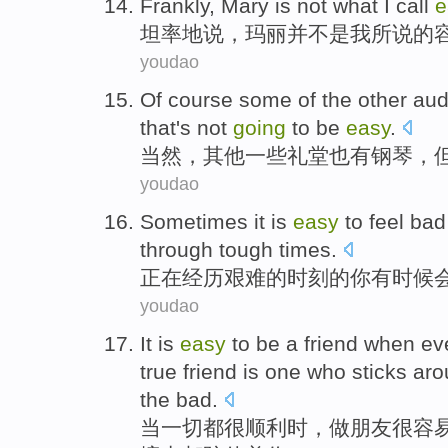
Frankly
,
Mary
is not
what
I
call
e
坦率地说
，
玛丽
并
不是
我
所说
的
youdao
Of
course
some
of the
other
aud
that
's not
going
to be
easy
.
当然
，
其他
一些
礼堂也
有
钢琴
，
youdao
Sometimes
it is
easy
to
feel
bad
through
tough
times
.
正在
经历
艰难的
时刻的
你
有时候
youdao
I
t is
easy
to be a friend when ev
true friend is one who sticks ar
the bad.
当
一切都很顺利时，做朋友很容