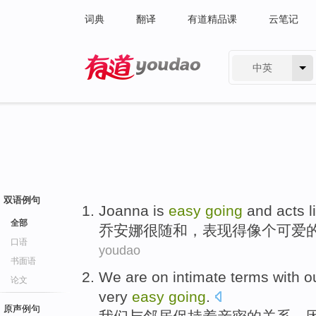
词典
翻译
有道精品课
云笔记
中英
有道 - 网易旗下搜索
双语例句
Joanna
is
easy
going
and
acts
l
全部
乔安娜
很
随和，
表现得
像
个
可爱
口语
youdao
书面语
We
are on
intimate
terms
with
o
论文
very
easy
going
.
原声例句