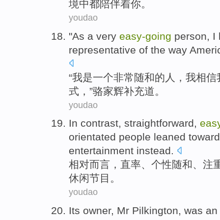
境中都陪伴着你。
youdao
"
As
a
very
easy-
going
person
,
I
representative
of the
way
Ameri
“
我是
一个
非常
随和
的
人
，
我
相信
式
，”骆家辉
补充道
。
youdao
In contrast
,
straightforward
,
eas
orientated
people
leaned
toward 
entertainment
instead.
相对
而言，
直率
、
个性随和
、注
休闲节目。
youdao
Its owner,
Mr
Pilkington
,
was
an