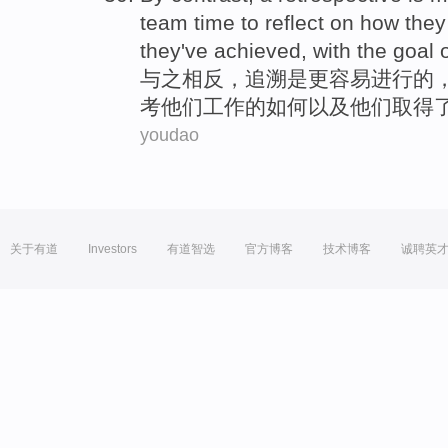
team
time
to
reflect on
how
they
they
've achieved,
with
the
goal
与之
相反
，
追溯
是
更
容易进行
的
考
他们
工作
的
如何
以及
他们
取得
youdao
关于有道
Investors
有道智选
官方博客
技术博客
诚聘英