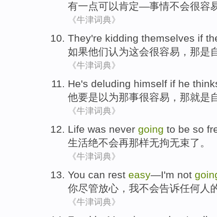
有
一点
可以
肯定
—
事情
不会
很
容
《牛津词典》
They
're kidding
themselves
if
th
如果
他们
认为
这会
很
容易
，那
是
《牛津词典》
He
's deluding
himself
if
he think
他
要是
以为
那事很容易，那
就是
《牛津词典》
Life
was never
going
to be
so
f
生活
绝不会
再
那样
无拘无束了。
《牛津词典》
You
can rest
easy
—
I'm
not
goin
你
尽管
放心
，
我
不会
告诉
任何人
《牛津词典》