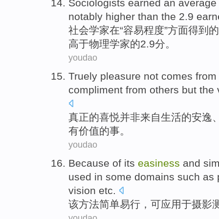
Sociologists
earned
an averag
notably
higher than
the 2.9 ear
社会学家
在“
容易
程度”方面
得到
的
高于
物理学家
的2.9分。
youdao
Truely
pleasure
not
comes
from
compliment
from others
but
the
真正
的
喜悦
并非
来自
生活
的
安逸
有价值
的
事
。
youdao
Because of its
easiness
and
sim
used
in
some
domains
such as 
vision
etc
.
该
方法
简单
易行
，
可
应用
于
摄影
youdao