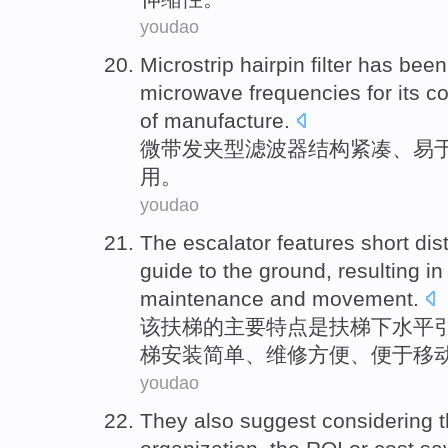
youdao
Microstrip
hairpin
filter
has bee
microwave
frequencies
for its 
of
manufacture
.
微带
发夹型
滤波器
结构
紧凑
、
易
用。
youdao
The
escalator
features
short
dis
guide
to
the ground
, resulting i
maintenance
and
movement
.
该
扶梯
的主要
特点
是扶梯
下
水平
梯
安装
简单、
维修
方便、便于
移
youdao
They
also
suggest
considering
t