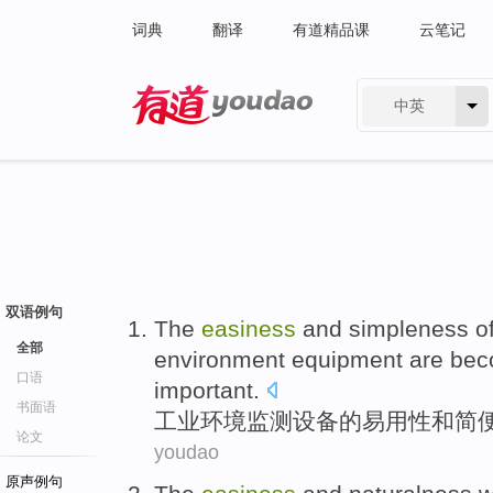
词典
翻译
有道精品课
云笔记
中英
有道 - 网易旗下搜索
双语例句
The
easiness
and
simpleness
o
全部
environment
equipment
are
bec
口语
important
.
书面语
工业
环境
监测
设备
的
易用性
和
简
论文
youdao
原声例句