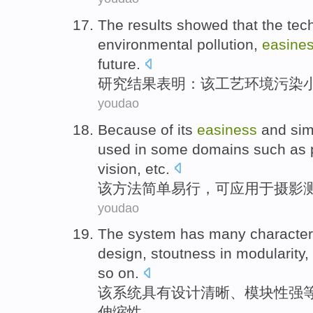
The results
showed that
the
tec
environmental
pollution
,
easine
future
.
研究
结果
表明
：
该
工艺
环境
污染
youdao
Because of its
easiness
and
sim
used
in
some
domains
such as
vision
,
etc
.
该
方法
简单易行
，
可
应用
于
摄影
youdao
The
system
has many
character
design
,
stoutness
in
modularity
,
so on.
该
系统
具有
设计
清晰
、
模块性
强
伸缩性
。