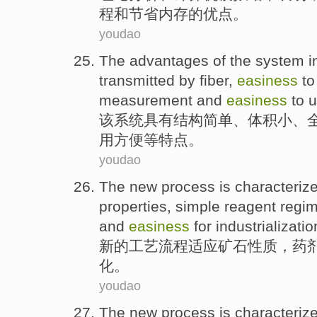
程
和
节省
内存
的
优点。
youdao
The advantages of
the
system
i
transmitted by fiber,
easiness
t
measurement
and
easiness
to
u
该
系统
具有
结构
简单
、体积小、
用
方便等特点。
youdao
The
new
process
is characteriz
properties
,
simple
reagent regi
and
easiness
for
industrializatio
新的
工艺流程
适应
矿石
性质
，
药
化。
youdao
The
new
process
is characteriz