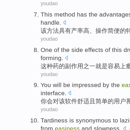
youdao
This
method
has
the
advantage
handle.
该
方法
具有
产率
高
、
操作简便
的
youdao
One
of
the
side effects
of
this
dr
forming
.
这种
药
的
副作用
之一
就是
容易上
youdao
You
will be
impressed
by
the
ea
interface
.
你
会
对
该
软件舒适
且
简单
的
用户
youdao
Tardiness
is
synonymous
to
laz
from
easiness
and
slowness
.