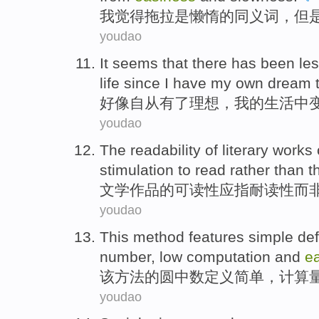
我觉得
拖拉
是
懒惰
的
同义词
，
但
youdao
It seems that
there has
been
le
life
since
I have my own
dream
t
好像
自从
有
了
理想
，
我
的
生活
中
youdao
The
readability
of
literary
works
stimulation to
read
rather
than t
文学
作品
的
可读性
应
指耐读
性
而
youdao
This
method
features
simple
def
number
,
low computation
and
e
该
方法
的圆
中
数
定义
简单
，计算
youdao