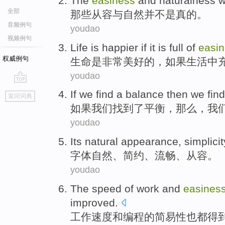
The
easiness
and
naturalness
w
全部
那些
从容
与
自然
并不是真的。
音频例句
youdao
视频例句
Life
is
happier
if
it
is full
of
easi
权威例句
生命
是
非常美好
的，
如果
生活中
youdao
go
If
we
find
a
balance
then
we fin
返回词典
top
如果
我们
找到
了
平衡
，
那么
，我
youdao
Its
natural
appearance,
simplicit
字体
自然
、
简约
、
流畅
、
从容
。
youdao
The
speed
of
work
and
easines
improved
.
工作
速度
和
编程
的
简易
性
也
都
得