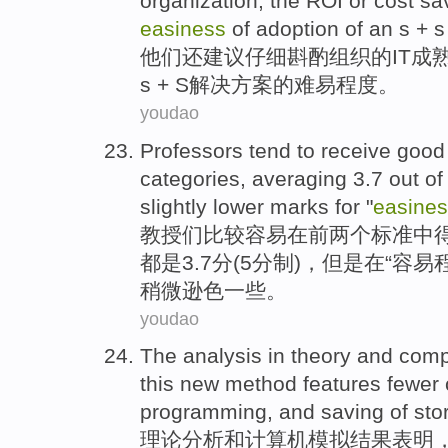
organization
, the
ROI
or
cost
sa
easiness
of
adoption
of an
s
+ 
他们
还
建议
仔细斟酌
组织
的
IT
成
s
+ S
解决方案
的
难易程度
。
youdao
Professors
tend to
receive
goo
categories,
averaging
3.7 out o
slightly lower
marks
for "
easine
教授们
比较
容易
在
前
两
个标准中
都
是3.7分(
5
分制)，
但是
在“容易
稍微
逊色一些。
youdao
The
analysis
in
theory
and
comp
this new
method
features
fewer
programming
, and
saving
of
sto
理论
分析
和
计算机
模拟结果
表明