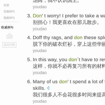
汤姆
，
我
不
认识
国王
。
全部
youdao
音频例句
Don
'
t worry
!
I
prefer
to
take a w
视频例句
别
担心
！
我
更喜欢
在
那儿
散步
。
权威例句
youdao
Doff
thy
rags
, and
don
these
sp
go
脱下
你的
破
衣烂衫
，
穿上
这些
华
返回词典
top
youdao
In this way
,
you
don
`t have to
re
这样
，
你
就
不必
再
复习
所有
的
材
youdao
Many
of
us
don
' t
spend a
lot
of
skills
.
我们
很多
人
不会
花
很多
时间
来提
youdao