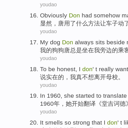
youdao
O
bviously
Don
had somehow mad
显
然，唐用了什么方法让车子动
youdao
M
y dog
Don
always sits beside 
我
的狗狗唐总是坐在我旁边的乘
youdao
T
o be honest, I
don
' t really wa
说
实在的，我真不想离开母校。
youdao
I
n 1960, she started to translat
1
960年，她开始翻译《堂吉诃德
youdao
I
t smells so strong that I
don
' t l