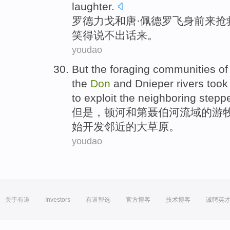
laughter
.
罗德力戈
和
唐
·佩德罗飞身前来
抢
笑得说不出话来。
youdao
But
the
foraging
communities
of
the
Don
and
Dnieper
rivers too
to
exploit the
neighboring
stepp
但是
，
顿河
和
第聂伯河
流域
的
游
始
开发
邻近
的大草原。
youdao
关于有道
Investors
有道智选
官方博客
技术博客
诚聘英