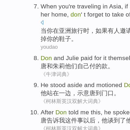
When
you
're
traveling
in
Asia
,
if
her home
,
don
'
t forget
to take
o
当
你
在
亚洲
旅行时
，
如果
有人
邀
掉
你
的
鞋子
。
youdao
Don
and Julie
paid for
it
themse
唐和
朱莉他们自己
付
的款。
《牛津词典》
He
stood
aside
and
motioned
D
他
站在
一边
，
示意
唐
到
门口。
《柯林斯英汉双解大词典》
After
Don
told
me
this
,
he
spoke
唐
告诉
我
这件
事
以后
，
他
谈到
了
《柯林斯英汉双解大词典》