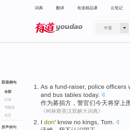
词典
翻译
有道精品课
云笔记
中英
有道 - 网易旗下搜索
双语例句
As a
fund-raiser
,
police officers
全部
and bus
tables
today
.
口语
作为
募捐方
，
警官
们今天
将
穿上
书面语
《柯林斯英汉双解大词典》
论文
I
don
'
know
no kings
,
Tom
.
原声例句