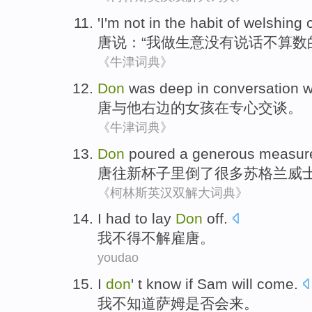
'
I
'm
not
in
the
habit
of
welshing 
唐说：“
我
做生意没有说话
不
算数
《牛津词典》
Don
was deep
in
conversation
w
唐
与
他
右边
的
女孩
在
专心
交谈
。
《牛津词典》
Don
poured
a generous measur
唐
往
新
杯子
里
倒
了很多
苏格兰威
《柯林斯英汉双解大词典》
I
had to lay
Don
off.
我
不得不解雇唐。
youdao
I
don
' t know if Sam will come.
我
不知道萨姆是否会来。