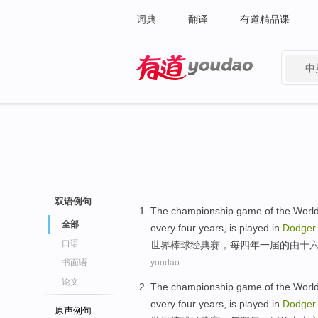
词典
翻译
有道精品课
中
有道 - 网易旗下搜索
双语例句
The
championship game
of the
Worl
全部
every
four
years
, is
played in
Dodger
口语
世界
棒球
经典
赛
，
每
四
年
一
届
的
由十
书面语
youdao
论文
The
championship game
of the
Worl
every
four
years
, is
played in
Dodger
原声例句