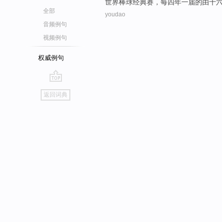
世界
棒球
经典
赛
，
每
四
年
一
届
的
由十
全部
youdao
音频例句
视频例句
权威例句
go
返回词典
top