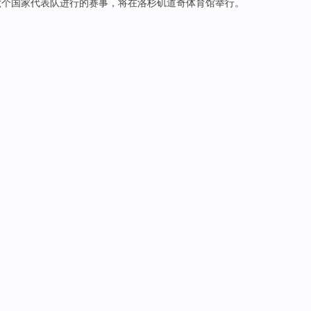
六个国家
代表队
进行的
赛事
，将
在
洛杉矶
道奇
体育馆举行
。