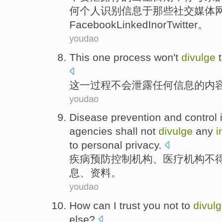
何
个人
识别
信息
于
那些
社交
媒体
Facebook
LinkedIn
or
Twitter
。
youdao
This
one
process
won't
divulge
这
一
过程
不会
泄露
任何
信息
的
内
youdao
Disease
prevention
and
control
agencies
shall not
divulge
any
i
to
personal
privacy
.
疾病
预防
控制
机构
、
医疗
机构
不
息
、
资料
。
youdao
How can
I
trust
you
not
to
divul
else
?