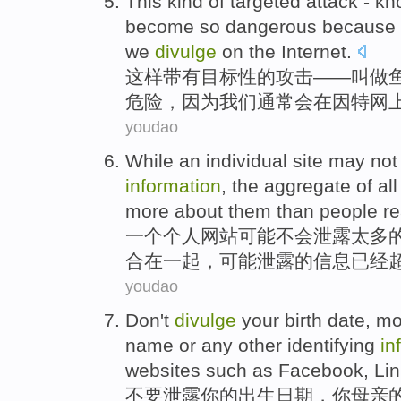
This kind
of
targeted
attack
-
kn
become
so
dangerous
because
we
divulge
on
the
Internet
.
这样
带有
目标性
的
攻击
——
叫做
危险
，
因为
我们
通常会
在
因特网
youdao
While
an
individual
site
may
not
information
, the
aggregate
of
al
more about them
than
people
re
一个
个人
网站
可能
不会
泄露
太多
合
在一起，可能
泄露
的信息已经
youdao
Don't
divulge
your
birth
date
,
mo
name
or
any
other
identifying
in
websites
such as
Facebook
,
Li
不要
泄露
你
的
出生
日期
，你
母亲