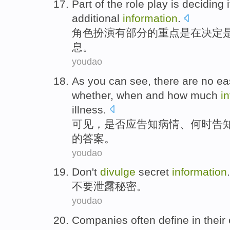
Part
of the
role
play
is
deciding
i
additional
information
.
角色
扮演
有
部分
的
重点
是
在决定
息。
youdao
As
you can see
,
there are no
ea
whether
,
when
and
how much
i
illness
.
可见
，
是否
应
告知
病情
、
何时
告
的
答案
。
youdao
Don't
divulge
secret
information
.
不要
泄露
秘密
。
youdao
Companies
often
define
in
their