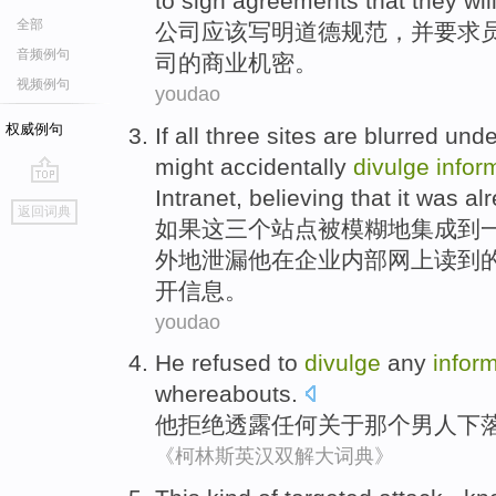
to
sign
agreements
that they
wil
全部
公司
应该
写明
道德
规范
，
并
要求
音频例句
司的商业机密。
视频例句
youdao
权威例句
If
all
three
sites
are
blurred
unde
might
accidentally
divulge
infor
Intranet
,
believing that
it
was
al
go
返回词典
top
如果
这
三个
站点
被
模糊
地集成到
外地
泄漏
他
在
企业
内部网上
读到
开
信息。
youdao
He
refused to
divulge
any
infor
whereabouts
.
他
拒绝
透露
任何
关于
那个
男人下
《柯林斯英汉双解大词典》