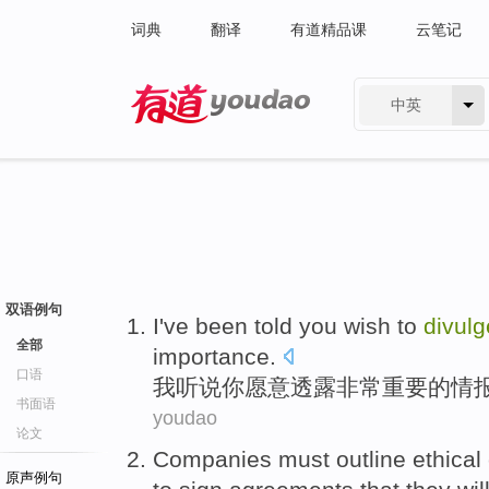
词典
翻译
有道精品课
云笔记
中英
有道 - 网易旗下搜索
双语例句
I
've been told
you
wish
to
divulg
全部
importance
.
口语
我
听说
你
愿意
透露
非常
重要
的
情
书面语
youdao
论文
Companies
must
outline ethical
原声例句