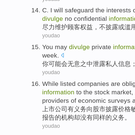
C.
I will
safeguard
the
interests
o
divulge
no
confidential
informat
尽力
维护
顾客
权益
，
不
披露
或滥
youdao
You
may
divulge
private
informa
week.
你
可能会
无意之中泄露
私人
信息
youdao
While listed
companies
are obli
information
to
the
stock
market,
providers
of
economic
surveys
上市
公司
有
义务
向
股市
披露
价格
报告
的
机构
却没有
同样
的
义务
。
youdao