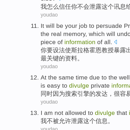
我
怎么
信任
你
不会
泄露
这个
讯息
youdao
It
will
be
your
job
to persuade
Pr
the
real
memory
,
which
will und
piece
of
information
of
all.
你
要
设法
使
斯拉格霍恩
教授
暴露
最
关键
的
资料
。
youdao
At the same time
due
to
the
wel
is easy
to
divulge
private
inform
同时
因为
搜索
引擎
的
发达
，
很
容
youdao
I am
not
allowed to
divulge
that
我
不
被
允许
泄露
这个
信息
。
youdao