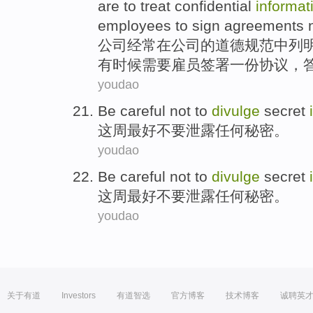
are to
treat
confidential
informat
employees
to
sign
agreements
公司
经常
在
公司的
道德
规范
中列
有时候
需要
雇员
签署
一份
协议
，
youdao
Be careful
not to
divulge
secret
这
周
最好
不要
泄露任何
秘密
。
youdao
Be careful
not to
divulge
secret
这
周
最好
不要
泄露任何
秘密
。
youdao
关于有道
Investors
有道智选
官方博客
技术博客
诚聘英