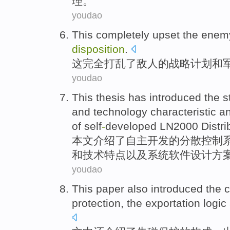
理。
youdao
This
completely
upset
the
enem
disposition
.
这
完全
打乱
了
敌人
的
战略
计划
和
youdao
This
thesis
has introduced
the
s
and
technology
characteristic
a
of
self
-
developed LN2000 Distri
本文
介绍
了
自主
开发
的
分散
控制
和
技术
特点
以及
系统
软件
设计
方
youdao
This paper
also
introduced
the
c
protection
,
the
exportation
logic