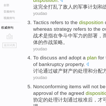
disposition
.
全部
这
完全
打乱
了
敌人
的
军事
计划
和
音频例句
youdao
视频例句
Tactics
refers
to the
disposition
权威例句
whereas
strategy
refers to
the o
战术
是
指
在
争斗
中
军力
的
部署
，
体
的作战
策略
。
go
返回词典
top
youdao
To
discuss and
adopt a
plan
for
of
bankruptcy
property
.
讨论
通过
破产
财产
的
处理
和
分配
youdao
Nonconforming items will
not
b
approval
of
the agreed
dispositi
协定
的
处理
计划
通过核准后
，
才