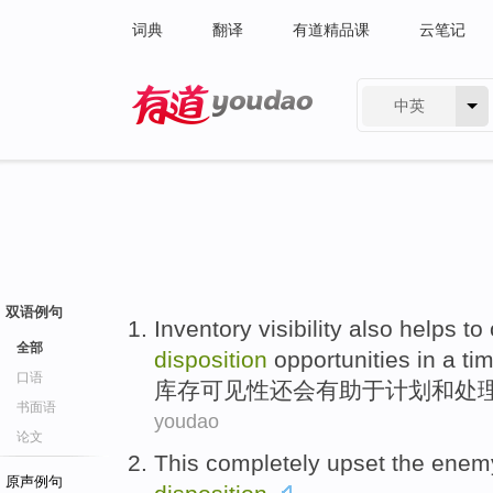
词典
翻译
有道精品课
云笔记
中英
有道 - 网易旗下搜索
双语例句
Inventory
visibility
also
helps to 
全部
disposition
opportunities
in a
ti
口语
库存
可见性
还
会
有助于
计划
和
处
书面语
youdao
论文
This
completely
upset
the
enem
原声例句