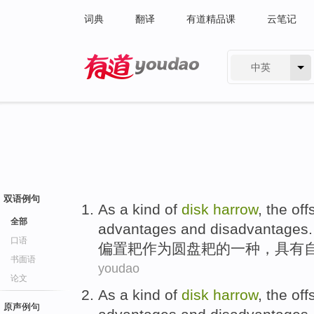
词典
翻译
有道精品课
云笔记
中英
有道 - 网易旗下搜索
双语例句
As
a
kind
of
disk
harrow
, the
off
全部
advantages
and
disadvantages
.
口语
偏
置
耙
作为
圆盘耙
的
一
种
，
具有
书面语
youdao
论文
As
a
kind
of
disk
harrow
, the
off
原声例句