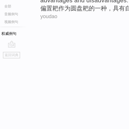
advantages
and
disadvantages
.
全部
偏
置
耙
作为
圆盘耙
的
一
种
，
具有
音频例句
youdao
视频例句
权威例句
go
返回词典
top