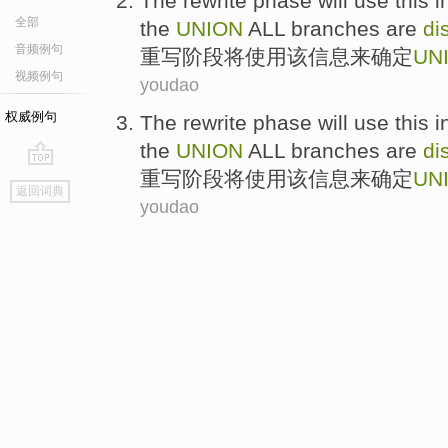
The rewrite
phase
will
use
this
i
全部
the
UNION
ALL
branches
are
di
音频例句
重写
阶段
将
使用
该
信息
来
确定
UN
视频例句
youdao
权威例句
The rewrite
phase
will
use
this
i
the
UNION
ALL
branches
are
di
重写
阶段
将
使用
该
信息
来
确定
UN
go
返回词典
top
youdao