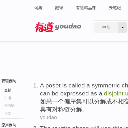
词典
翻译
有道精品课
云笔记
中英
有道 - 网易旗下搜索
双语例句
A
poset
is
called
a
symmetric
ch
全部
can be
expressed
as a
disjoint
口语
如果
一个
偏
序
集
可以
分解
成
不相
书面语
具有对称链分解。
论文
youdao
原声例句