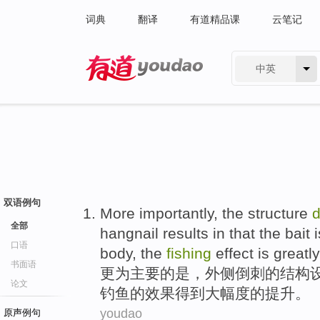
词典
翻译
有道精品课
云笔记
中英
有道 - 网易旗下搜索
双语例句
More
importantly
, the
structure
d
全部
hangnail
results in that the
bait
i
口语
body
, the
fishing
effect
is greatly
书面语
更为
主要
的
是，
外侧
倒刺
的
结构
论文
钓鱼
的效果得到大幅度的提升。
youdao
原声例句