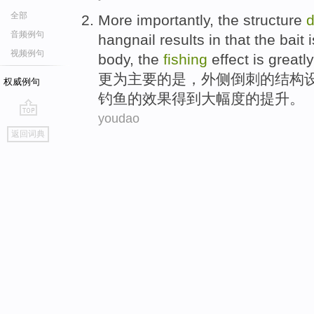
全部
More
importantly
, the
structure
d
音频例句
hangnail
results in that the
bait
i
视频例句
body
, the
fishing
effect
is greatly
更为
主要
的
是，
外侧
倒刺
的
结构
权威例句
钓鱼
的效果得到大幅度的提升。
youdao
go
返回词典
top