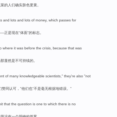
蔬菜
的
人们
确实
肤色
更黄。
ts
and lots and lots of
money
, which passes for
——正是现在“
体面
”的标志。
to where
it was
before
the
crisis
,
because
that
was
为
那
显然
是
不可持续
的。
ent
of many
knowledgeable
scientists
," they
're also
"
not
们
赞同
认可，”他们
也
“
不是
毫无根据地
错误
。”
it that
the
question
is
one
to which there is
no
问题
没有
一个
明确
的
答案
。