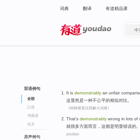
词典
翻译
有道精品课
中
有道 - 网易旗下搜索
双语例句
It
is
demonstrably
an
unfair
comparis
全部
这
显然
是
一种
不公平
的相似
对比
。
口语
《柯林斯英汉双解大词典》
书面语
That
's
demonstrably
wrong
in
lots
of
论文
就
很多
方面而言，
这
都
是
明显
错误
的
youdao
原声例句