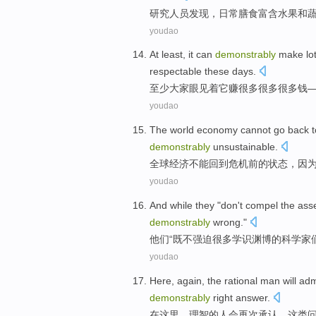
研究
人员发现，
日常
膳食富含
水果
和
youdao
At least
,
it
can
demonstrably
make
lo
respectable these days
.
至少
大家
眼见
着
它
赚
很多很多很多
钱
youdao
The world
economy
cannot
go back 
demonstrably
unsustainable
.
全球
经济
不能
回到
危机
前
的
状态，
因
youdao
And while
they
"
don't
compel
the
ass
demonstrably
wrong
."
他们
“既
不
强迫
很多
学识渊博
的
科学家
youdao
Here
,
again
,
the
rational
man
will
adm
demonstrably
right answer
.
在这里
，
理智
的
人
会
再次
承认
，
这
类