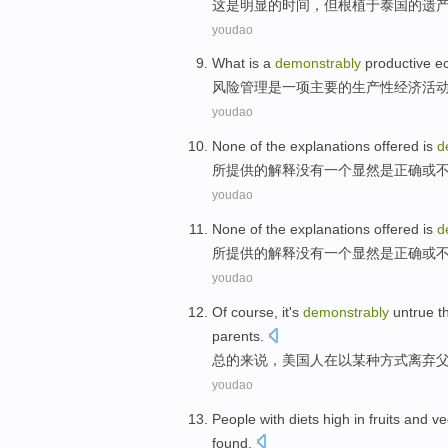
这
是
明显
的
时间
，
但
根植
于
泰国
的
遗
youdao
What
is
a
demonstrably
productive
e
风险
管理
是
一
项主要
的
生产性
经济
活
youdao
None
of the
explanations
offered
is
d
所提供
的
解释
没有一个
显然
是
正确
或
youdao
None
of the
explanations
offered
is
d
所提供
的
解释
没有一个
显然
是
正确
或
youdao
Of
course
,
it's
demonstrably
untrue
t
parents
.
总的
来说
，
美国人
在以
某种
方式
离弃
youdao
People
with diets
high in
fruits
and
ve
found
.