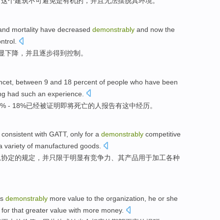
，这个建筑
不可避免是
有机
的，
并且
无法
摆脱
其
环境。
and
mortality have
decreased
demonstrably
and
now the
ntrol
.
显
下降
，
并且
逐步
得到控制。
ncet
, between 9 and 18 percent
of
people who
have
been
ng had
such
an experience
.
% - 18%
已经
被
证明
即将
死亡
的
人
报告
有
这
中
经历
。
,
consistent with
GATT
, only for a
demonstrably
competitive
a variety
of
manufactured goods
.
总协定
的
规定，并只限于
明显
有竞争力
、
其
产品
用于
加工
各种
as
demonstrably
more
value
to
the organization
,
he
or
she
for that
greater
value with more money.