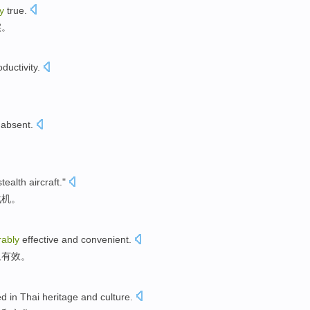
y
true
.
实
。
oductivity
.
absent
.
stealth
aircraft
."
战机
。
ably
effective
and
convenient
.
又
有效
。
ed
in
Thai
heritage
and
culture
.