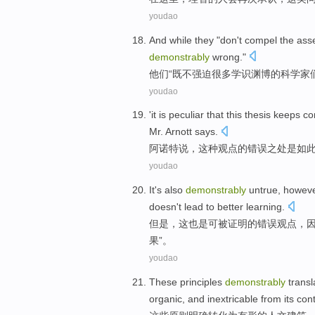
youdao
And while
they
"
don't
compel
the
ass
demonstrably
wrong
."
他们
“既
不
强迫
很多
学识渊博
的
科学家
youdao
'it
is peculiar
that
this
thesis
keeps
co
Mr.
Arnott
says
.
阿诺
特说，
这种
观点
的
错误
之处
是
如
youdao
It
's also
demonstrably
untrue,
howev
doesn
't
lead
to
better
learning
.
但是
，
这
也是
可被
证明
的错误观点，
果”。
youdao
These
principles
demonstrably
transl
organic
,
and
inextricable from
its
con