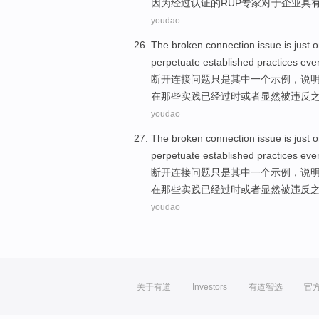
因为
经过
认证的
RUP
专家
对于
企业
具
youdao
The
broken
connection
issue
is just
o
perpetuate
established
practices
even
断开
连接
问题
只是
其中一个
示例
，说
在那些实践
已经
过时或者显然被违反
youdao
The
broken
connection
issue
is just
o
perpetuate
established
practices
even
断开
连接
问题
只是
其中一个
示例
，说
在那些实践
已经
过时或者显然被违反
youdao
关于有道
Investors
有道智选
官