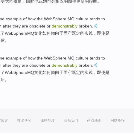
有
更大
的
价值
，因此
他
或
她
也
会
相应的
期望
更高
的
报酬
。
ne
example
of how
the
WebSphere
MQ
culture
tends
to
 after
they
are obsolete
or
demonstrably
broken
.
明
了
WebSphere
MQ
文化
如何
倾向
于
固守
既定
的
实践
，
即使
是
之后。
ne
example
of how
the
WebSphere
MQ
culture
tends
to
 after
they
are obsolete
or
demonstrably
broken
.
明
了
WebSphere
MQ
文化
如何
倾向
于
固守
既定
的
实践
，
即使
是
之后。
方博客
技术博客
诚聘英才
联系我们
站点地图
网络举报