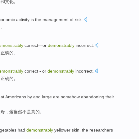
产
和文化。
conomic
activity
is the
management
of
risk
.
动
。
emonstrably
correct
—
or
demonstrably
incorrect
.
不正确的。
emonstrably
correct
-
or
demonstrably
incorrect.
不正确的。
hat
Americans
by
and large are
somehow
abandoning
their
父母
，
这
当然
不是
真的
。
getables
had
demonstrably
yellower skin
,
the researchers