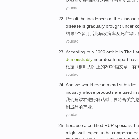
这些
原则
明确
转化
为
有形
的
人文
建筑
youdao
Result the
incidences
of the
disease
disease
is gradually brought under
co
结果
4个多月
后
此病
发病率
及
死亡率
明
youdao
According to
a 2000
article
in The
La
demonstrably
near
death
report
havi
根据
《
柳叶刀
》上
的
2000
篇文章
，
有
9
youdao
And
we
would recommend
subsidies
industry
whose
products
are
used in
我们
建议
在进行补贴时
，要
符合
关贸
制成品的
产业
。
youdao
Because
a certified
RUP
specialist
h
might
well
expect
to be
compensated