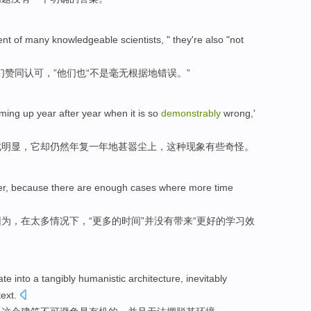
ent
of many
knowledgeable
scientists
, " they
're also
"
not
们
赞同
认可，”他们
也
“
不是
毫无根据地
错误
。”
ming up
year
after
year
when
it
is so
demonstrably
wrong
,'
此
明显
，
它
却仍然
年
复一年
地甚嚣尘上
，这种现象有些奇怪。
er
,
because
there
are enough
cases
where
more
time
因为
，在
太多
情况
下，“
更多
的
时间
”
并
没有
带来
“更好的学习效
ate into
a
tangibly
humanistic
architecture
,
inevitably
text
.