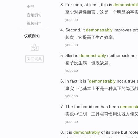
For
men
,
at least
,
this
is
demonstrabl
全部
至少
对
男性
而言，
这
是
一个明显
的
事
音频例句
youdao
视频例句
Second
,
it
demonstrably
improves
pr
权威例句
其次
，
它
提高了
生产效率
。
youdao
go
Skirt
is
demonstrably
neither
sick
nor
返回词典
top
裙子
没
生病
，
也
没缺席
。
youdao
In fact
, it is "
demonstrably
not
a
true
事实上
他基本上
不是
一种
真正
的
隐形
youdao
The
toolbar
idiom
has been
demonstr
实践中
证明
，
工具栏
习惯用法
既方便
youdao
It
is
demonstrably
of its
time
but
root