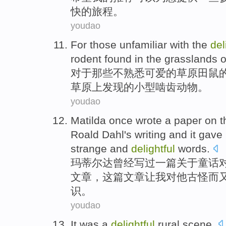
快
的
旅程
。
youdao
For
those
unfamiliar with
the
del
rodent
found
in
the
grasslands
o
对于
那些
不
熟悉
可爱
的
草原
田鼠
草原
上
发现
的
小型
啮齿动物。
youdao
Matilda
once
wrote
a
paper
on
t
Roald Dahl
's
writing
and
it
gave
strange
and
delightful
words
.
玛蒂尔达
曾经
写过
一
篇
关于
童话
文章，
这
篇文章
让
我
对
他
古怪
而
识
。
youdao
It
was
a
delightful
rural
scene
.