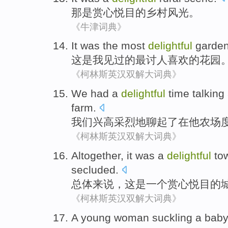
那
是
赏心
悦目的
乡村
风光。
《牛津词典》
It
was
the most
delightful
garde
这
是
我见过
的
最
讨人喜欢的
花园
《柯林斯英汉双解大词典》
We
had a
delightful
time
talking
farm
.
我们
兴高采烈地
聊
起
了
在
他
农场
《柯林斯英汉双解大词典》
Altogether
,
it
was
a
delightful
to
secluded
.
总体来说
，
这
是
一个
赏心悦目
的
《柯林斯英汉双解大词典》
A
young
woman
suckling a
bab