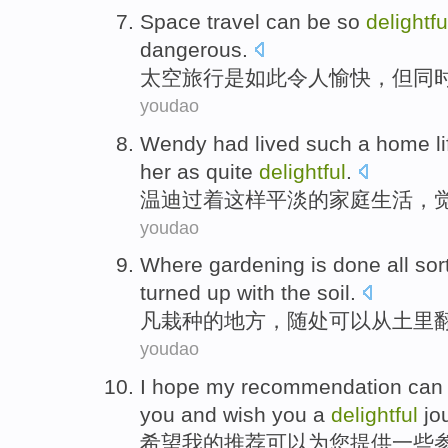
Space
travel can
be
so
delightfu
dangerous
.
太空
旅行
是
如此
令人愉快
，
但
同
youdao
Wendy
had lived
such
a
home
l
her as
quite
delightful
.
温迪
过
着
这样
平淡的
家庭
生活
，
youdao
Where
gardening is done
all sor
turned up
with the
soil
.
凡
栽种
的
地方，随处可以从
土里
youdao
I hope
my
recommendation
can
you
and
wish
you
a
delightful
jo
希望
我
的
推荐
可以
为
您
提供
一些