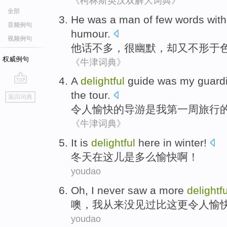
《柯林斯英汉双解大词典》
全部
He
was a
man
of
few
words
wit
音频例句
humour
.
视频例句
他
话
不多
，
很幽默
，却又不
形
于
权威例句
《牛津词典》
A
delightful
guide
was
my
guardi
go
the
tour
.
返回词典
top
令人
愉快
的
导游
是
我
第
一周
旅行
《牛津词典》
It
is
delightful
here
in
winter
!
冬天
在
这儿
是
多么愉快
啊！
youdao
Oh
,
I
never
saw
a
more
delightfu
噢
，
我
从来没
见
过比这
更
令人愉
youdao