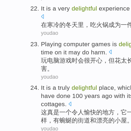
It is
a
very
delightful
experience
在
寒冷
的冬天里，
吃
火锅
成为
一
youdao
Playing
computer
games
is
deli
time
on
it
may
do harm
.
玩
电脑
游戏
时会
很
开心，
但
花
太
害。
youdao
It
is
a
truly
delightful
place
,
whic
have
done 100
years
ago
with
i
cottages
.
这
真是
一个
令人愉快的
地方
，
它
样
，
有
蜿蜒
的
街道
和
漂亮
的小屋
youdao