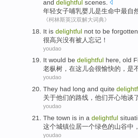
and
delightful
scenes
.
年轻
女子
哺乳
婴儿
是
生命中
最
自
《柯林斯英汉双解大词典》
It is
delightful
not
to
be
forgotten
很
高兴
没有
被
人忘记！
youdao
It would
be
delightful
here
,
old
F
老
枞树
，
在这儿
会
很
愉快的，是
youdao
They
had
long
and quite
delightf
关于
他们
的
路线
，
他们
开心地
谈
youdao
The
town
is in
a
delightful
situat
这个
城镇
位居
一
个
绿色
的
山谷
中
youdao