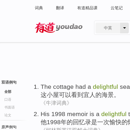
词典
翻译
有道精品课
云笔记
中英
有道 - 网易旗下搜索
双语例句
The
cottage
had
a
delightful
sea
全部
这
小屋可以
看到
宜人
的
海景
。
口语
《牛津词典》
书面语
His
1998
memoir
is
a
delightful
论文
他
1998年的
回忆录
是
一次
愉快的
原声例句