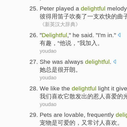
Peter
played
a
delightful
melody
彼得
用
笛子
吹奏了
一支
欢快的
曲
《新英汉大辞典》
"
Delightful
,"
he
said
. "
I'm
in."
有趣
，“
他
说
，”
我
加入。
youdao
She
was always
delightful
.
她
总是
很开朗
。
youdao
We
like
the
delightful
light
it
giv
我们
喜欢
它
散发
出的
惹人喜爱
的
youdao
Pets
are
lovable
,
frequently
deli
宠物
是
可爱的
，
又常
讨人喜欢
。