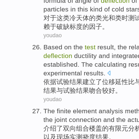
formula
of
angle of
deflection
of
particles
in
this
kind
of
cold
stars
对于
这
类
冷
天体
的
类光
和
类时
测
赖
于
破缺
标度
的
因子
。
youdao
Based
on the
test
result
, the
rel
deflection
ductility
and
integrate
established
. The
calculating
res
experimental
results.
依据
试验
结果
建立了
位移
延性比
结果
与
试验
结果
吻合
较好。
youdao
The
finite element
analysis
met
the
joint
connection
and
the act
介绍了双向组合楼盖
的
有限元
分
以及
现场
实测挠度结果。