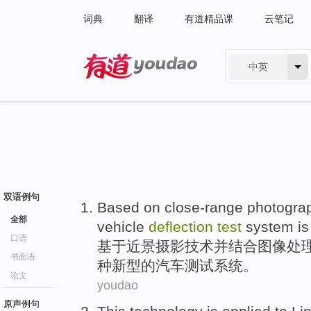
词典
翻译
有道精品课
云笔记
中英
有道 - 网易旗下搜索
双语例句
Based on
close-range
photogra
全部
vehicle
deflection
test
system
is
口语
基于
近景
摄影技术
并
结合
图像
处
书面语
种
新型
的汽车测试系统。
论文
youdao
原声例句