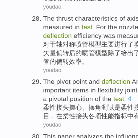
youdao
The
thrust
characteristics
of
axi
measured
in
test
.
For
the nozzl
deflection
efficiency
was measur
对于
轴对称
喷管
模型
主要
进行了
矢量
偏转
后的喷管模型除了给出
管的偏转
效率
。
youdao
The
pivot
point and
deflection
A
important
items
in
flexibility
joint
a
pivotal
position
of
the
test
.
柔性
接头
摆
心、
摆
角
测试
是
柔性
目
，
在
柔性接头各项性能指标中
youdao
This paper
analyzes
the
influen