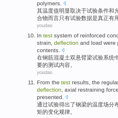
polymers
.
其
温度值
明显
取决于
试验
条件
和
合物而言
只有
试验
数据
是
真正
有
youdao
In
test
system
of
reinforced
conc
strain
,
deflection
and
load
were
contents
.
在
钢筋
混凝土
双
悬臂
梁
试验
系统
要
的
测试
内容
。
youdao
From the
test
results,
the
regular
deflection
,
axial
restraining forc
presented.
通过
试验
得出
了
钢梁
的
温度
场
分
矩
的变化规律。