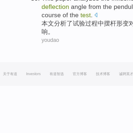
deflection
angle
from
the
pendu
course
of
the
test
.
本文
分析
了试验
过程
中
摆
杆
形变
响
。
youdao
关于有道
Investors
有道智选
官方博客
技术博客
诚聘英