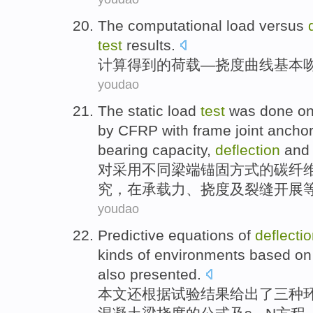
The computational
load
versus
test
results.
计算
得到的
荷载
—
挠度
曲线
基本
youdao
The
static
load
test
was done on
by
CFRP with
frame
joint ancho
bearing capacity
,
deflection
and 
对
采用
不同
梁端
锚固
方式
的
碳纤
究，
在
承载力
、
挠度
及裂缝开展
youdao
Predictive
equations
of
deflecti
kinds of
environments
based on
also presented
.
本文
还
根据
试验
结果
给出了
三
种