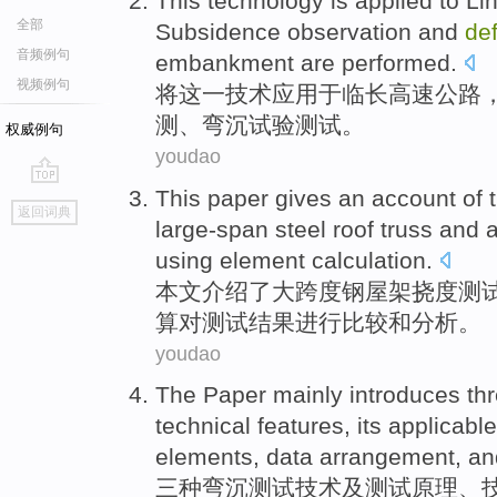
This
technology
is
applied
to Li
全部
Subsidence
observation
and
def
音频例句
embankment
are
performed
.
视频例句
将
这
一
技术
应用
于临长
高速公路
测
、
弯沉
试验测试
。
权威例句
youdao
This paper
gives
an account of 
go
返回词典
top
large-span
steel
roof truss
and
using
element
calculation
.
本文
介绍了
大跨度
钢
屋架
挠度
测
算对测试结果进行比较和
分析
。
youdao
The Paper mainly introduces
th
technical
features
,
its
applicable
elements,
data
arrangement, an
三种
弯沉
测试技术及测试
原理
、