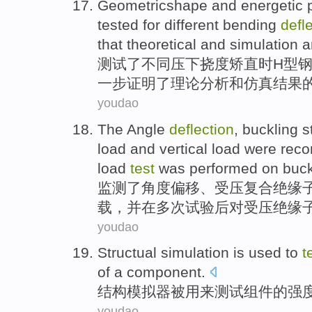
Geometricshape
and energetic
tested
for
different
bending
defl
that
theoretical
and
simulation
a
测试
了
不同
压下
挠度
矫直
时H
型
一步
证明
了
理论
分析
和
仿真
结果
youdao
The
Angle
deflection
,
buckling
s
load
and
vertical
load were reco
load
test
was
performed on
buck
监测
了
角度
偏移
、
受压
复合
绝缘
载，并
在
多次
试验
后对受压绝缘
youdao
Structual
simulation is
used to
t
of
a
component
.
结构
模拟器被
用来
测试
组件
的
强
youdao