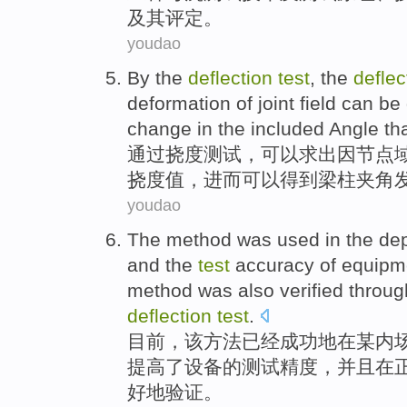
及其
评定
。
youdao
By
the
deflection
test
, the
deflec
deformation
of
joint
field
can
be
change in
the
included Angle tha
通过
挠度
测试
，
可以
求
出
因
节点
挠度值，
进而
可以
得到
梁柱夹角
youdao
The
method
was
used in
the de
and the
test
accuracy
of
equipm
method
was also
verified
throu
deflection
test
.
目前，
该
方法
已经
成功地
在某
内
提高
了
设备
的
测试
精度
，
并且
在
好地
验证
。