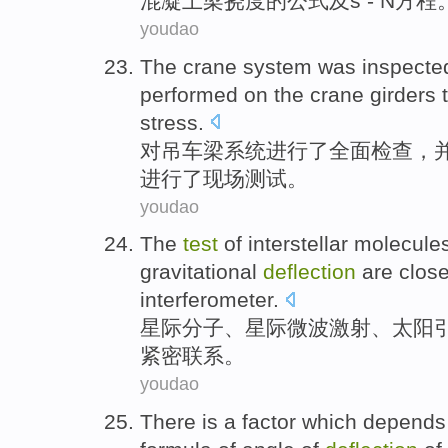
混凝土梁
挠度
的
公式
及
s - N方程
youdao
The
crane
system
was
inspecte
performed
on
the crane
girders
t
stress
.
对
吊车
梁
系统
进行了全面检查
，
进行
了现场
测试
。
youdao
The
test
of
interstellar
molecule
gravitational
deflection
are
close
interferometer
.
星际
分子
、星际
微波激射
、
太阳
紧密
联系。
youdao
There
is
a
factor
which
depends