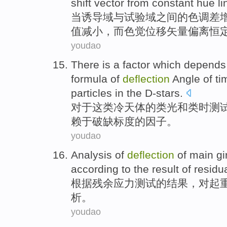
shift
vector
from
constant
hue
li
当
诱导域与
试验
域之间
的
色调
差
值
减小
，
而
色觉
位移
矢量
偏离
恒
youdao
There is
a
factor
which
depends
formula
of
deflection
Angle
of
ti
particles
in the D-stars.
对于
这
类冷天体
的
类光
和
类时
测
赖
于
破缺
标度
的
因子
。
youdao
Analysis
of
deflection
of main
gi
according to
the
result
of
residu
根据
残余
应力
测试
的
结果
，对
起
析
。
youdao