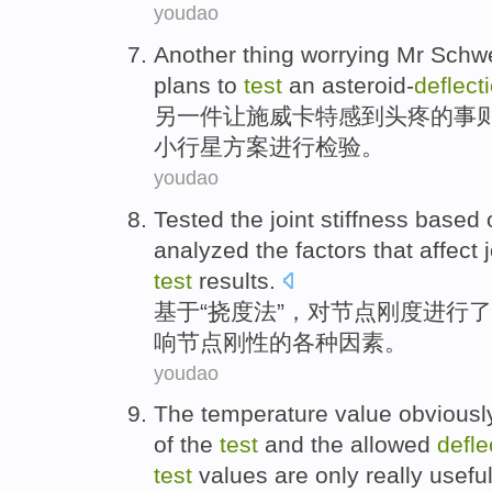
youdao
Another
thing
worrying Mr Schwe
plans
to
test
an asteroid-
deflect
另一
件
让
施威
卡特感到头疼的事
小行星方案进行
检验
。
youdao
Tested
the
joint
stiffness
based 
analyzed
the
factors
that
affect
test
results
.
基于
“
挠度
法
”，
对
节点
刚度
进行了
响
节点
刚性
的
各种因素
。
youdao
The
temperature
value
obviousl
of
the
test
and
the
allowed
defle
test
values
are
only
really
usefu