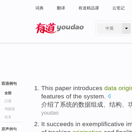
词典
翻译
有道精品课
云笔记
中英
有道 - 网易旗下搜索
双语例句
This paper introduces
data
origi
全部
features
of
the
system
.
口语
介绍
了
系统
的
数据
组成
、
结构
、
书面语
youdao
论文
It succeeds
in
exemplificative
i
原声例句