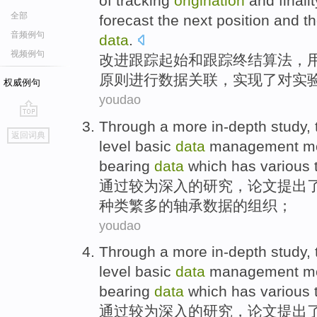
of
tracking
origination
and
finalit
全部
forecast
the next
position
and
t
音频例句
data
.
视频例句
改进
跟踪
起始
和
跟踪
终结
算法
，
原则
进行
数据关联，实现了对实
权威例句
youdao
Through
a more in-depth
study
,
go
返回词典
top
level
basic
data
management
m
bearing
data
which has
various
通过
较为
深入
的
研究
，
论文
提出
种类繁多
的
轴承
数据的
组织
；
youdao
Through
a more in-depth
study
,
level
basic
data
management
m
bearing
data
which has
various
通过
较为
深入
的
研究
，
论文
提出