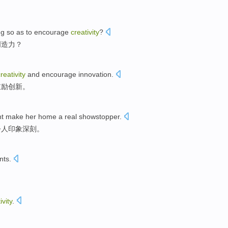
。
ng
so as to
encourage
creativity
?
创造力
？
reativity
and
encourage
innovation
.
鼓励
创新
。
nt
make
her
home
a
real showstopper
.
令人
印象
深刻。
nts
.
ivity
.