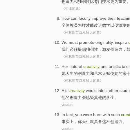
创造力
和
独创性
比
专门
技术
更为
重要
《牛津词典》
How
can
faculty
improve their
teachi
全体教员
怎样
才能
改进
教学
以便
激发
《柯林斯英汉双解大词典》
We
must
promote
originality
,
inspire
c
我们
必须
提倡
独创性
，
激发
创造力
，
《柯林斯英汉双解大词典》
Her
natural
creativity
and
artistic
tale
她
天生
的
创造力
和
艺术
天赋
使
她的
家
《柯林斯英汉双解大词典》
His
creativity
would
infect
other
stude
他
的
创造力
会
感染
其他
的
学生
。
youdao
In fact
,
you
were born
with
such
creat
事实上
，
你
天生
就
具备
这种
创造力
。
youdao