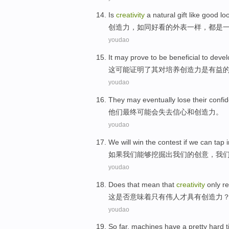
Is
creativity
a
natural gift
like
good lo
创造力
，
如同
好看
的外表一样，都
是
youdao
It
may
prove
to
be
beneficial
to
devel
这
可能
证明
了其
对
培养
创造力
是
有益
youdao
They
may
eventually
lose their
confi
他们
最终
可能
会
失去
信心
和
创造力
。
youdao
We
will
win
the contest
if
we
can tap 
如果
我们
能够
挖掘
出
我们
的创意，我
youdao
Does
that mean
that
creativity
only
r
这
是否
意味着
只有
伟人才
具有
创造力
youdao
So far
,
machines
have a
pretty
hard