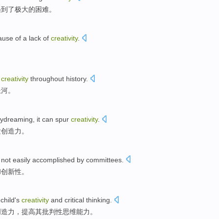
遇到
了
极大的
困难
。
ause
of a lack of
creativity
.
f
creativity
throughout
history
.
长河。
ydreaming
,
it
can
spur
creativity
.
发
创造力
。
not easily
accomplished
by
committees
.
和
创新性
。
a
child
's
creativity
and
critical
thinking
.
创造力
，提高
其批判性
思维能力
。