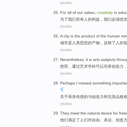
youdao
For
all
of
our
sakes,
creativity
in
educ
为了
我们
所有
人
的
利益，我们
必须
优
youdao
A
city
is
the
product
of
the
human
mi
城市
是
人类
思想
的
产物
，
反映了
人
的
youdao
Nevertheless
, it
is
arts
subjects
throu
然而
，
通过
艺术
学科
可以
培养
创造力
youdao
Perhaps
I
missed
something
importa
关于
母亲
传授的与
创造力
和
完美
品格
youdao
They
meet
the
natural desire
for
fre
他们
满足
了
人们
对
自由
、
表达
、
创造