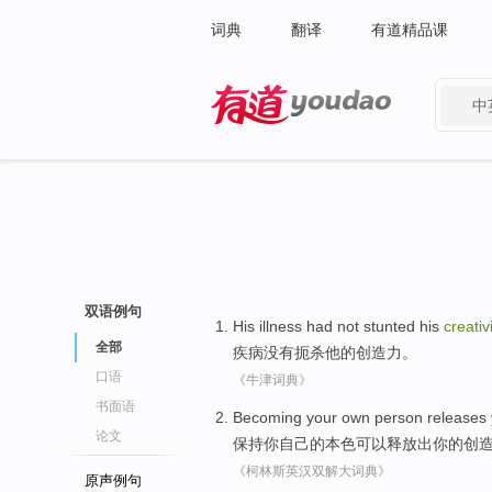
词典
翻译
有道精品课
中
有道 - 网易旗下搜索
双语例句
His illness
had not
stunted
his
creativi
全部
疾病
没有
扼杀
他
的
创造力
。
口语
《牛津词典》
书面语
Becoming
your
own
person releases
论文
保持
你
自己的
本色
可以释放出你的创
《柯林斯英汉双解大词典》
原声例句