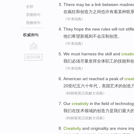
There
may be
a link
between
madne
全部
在
疯狂
和
创造力
之间
也许
有着
某种
联
音频例句
《牛津词典》
视频例句
They
hope
the
new
rules
will not
stifl
权威例句
他们
希望
新
规则
不会
压制
创意
。
《牛津词典》
go
We
must
harness
the
skill
and
creativ
返回词典
top
我们
必须
尽量发挥
全体
职工
的
技能
和
《牛津词典》
American
art
reached
a
peak
of
creat
20世纪五六十年代
，
美国
艺术
的
创造
《柯林斯英汉双解大词典》
Our
creativity
in
the
field
of
technolog
我们
在
技术
领域
的
创造力
是
我们
最大
《柯林斯英汉双解大词典》
Creativity
and
originality are
more
im