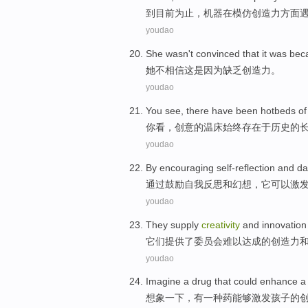
到目前
为止
，
机器
在
模仿
创造力方面
youdao
She
wasn't
convinced that
it
was bec
她
不
相信
这
是因为
缺乏
创造力
。
youdao
You
see
,
there
have been hotbeds
o
你
看
，创意的温床
始终
存在
于历史的
youdao
By
encouraging
self-reflection
and
da
通过
鼓励
自我反思
和
幻想
，
它
可以
激
youdao
They
supply
creativity
and
innovation
它们
提供
了
委员会难以
达成
的
创造力
youdao
Imagine
a
drug
that could
enhance
想象
一下，有
一种
药
能够
激发
孩子
的