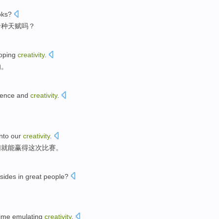
oks
?
一种
天赋
吗？
oping
creativity
.
的。
dence
and
creativity
.
into
our
creativity
.
们就
能赢得
这次
比赛。
esides
in great people?
？
time emulating
creativity
.