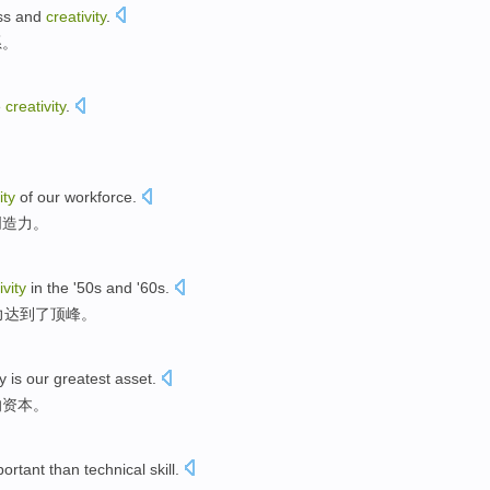
ss
and
creativity
.
系。
e
creativity
.
ity
of
our workforce
.
创造力
。
ivity
in the '
50
s and '60s.
力
达到
了
顶峰
。
y
is
our
greatest
asset
.
的
资本
。
portant
than
technical
skill
.