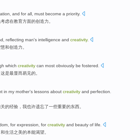
ation
, and for all,
must
become a priority
.
先
考虑
在
教育方面
的
创造力
。
nd
,
reflecting
man
's
intelligence
and
creativity
.
智慧
和
创造力
。
gh
which
creativity
can
most
obviously
be
fostered
.
，
这
是
最
显而易见
的。
nt
in
my mother
's
lessons
about
creativity
and
perfection
.
相关的
经验
，
我
也许
遗忘了
一些
重要
的东西。
edom
, for
expression
, for
creativity
and
beauty
of
life
.
力
和
生活之
美的
本能
渴望。