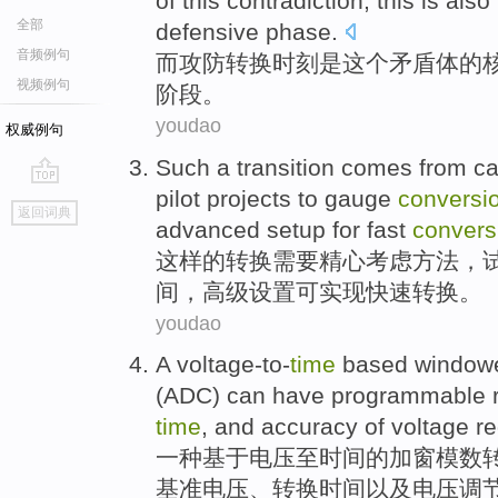
of
this
contradiction
, this
is also
全部
defensive
phase
.
音频例句
而
攻防转换
时刻
是
这个
矛盾体
的
视频例句
阶段
。
youdao
权威例句
Such
a
transition
comes from ca
pilot
projects
to gauge
conversi
go
返回词典
top
advanced
setup
for fast
convers
这样
的
转换
需要
精心
考虑
方法
，
间
，
高级
设置可
实现
快速转换。
youdao
A
voltage-to-
time
based
window
(
ADC
)
can
have
programmable
time
,
and
accuracy
of
voltage
re
一
种
基于
电压
至
时间
的
加窗
模数
基准
电压
、
转换
时间
以及
电压
调