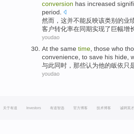
conversion
has increased
signif
period
.
然而
，
这
并
不能
反映
该类别的
业
客户
转化率
在同期实现了
巨幅
增
youdao
At the same
time
,
those who
th
convenience
, to
save
his
hide
, 
与此
同时
，
那些
认为
他
的
皈依
只
youdao
关于有道
Investors
有道智选
官方博客
技术博客
诚聘英