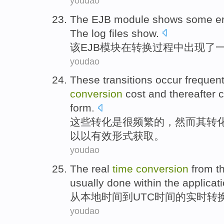
youdao
The
EJB
module
shows
some
e
The log files
show
.
该
EJB
模块
在
转换过程
中
出现
了
youdao
These
transitions
occur frequent
conversion
cost
and
thereafter
c
form
.
这些
转化
是很
频繁
的，
然而
其
转
以
以
有效
形式
获取
。
youdao
The
real
time
conversion
from
t
usually
done
within the
applicat
从
本地
时间
到
UTC时间
的
实时
转
youdao