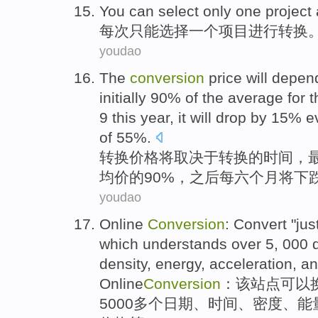
You
can
select
only
one
project
每次
只能
选择
一个
项目
进行
转换
youdao
The
conversion
price
will
depen
initially
90% of the
average for
t
9
this year
, it will
drop by
15%
e
of 55%.
转换
价格
将
取决于
转换
的
时间
，
均价
的
90%，之后
每
六
个
月将
下
youdao
Online
Conversion
:
Convert
"jus
which understands
over 5, 000
density
,
energy
,
acceleration
,
an
Online
Conversion
：
该
站点
可以
5000多个
日期
、
时间
、
密度
、
能