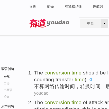
词典
翻译
有道精品课
云笔记
中英
有道 - 网易旗下搜索
双语例句
The
conversion
time
should be 
全部
counting
transfer
time
).
口语
不算
网络
传输
时间
，
转换
时间
一
书面语
youdao
论文
The
conversion
time
of attack 
原声例句