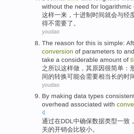
without
the
need
for
logarithmic
这样一来，
十进制
时间
就会
与
经
得
不
需要
了
。
youdao
The reason for
this
is simple
:
Af
conversion
of
parameters
to an
take
a considerable
amount of
t
之所以
这样
做，其原因
很
简单：
间
的
转换
可能
会需要
相当
长的时
youdao
By
making
data
types
consisten
overhead associated
with
conve
通过
在
DDL
中
确保
数据
类型
一致
关
的
开销会比较小。