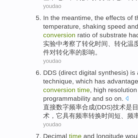
youdao
In
the
meantime, the effects of 
temperature
,
shaking
speed
an
conversion
ratio
of
substrate ha
实验
中
考察了
转化
时间
、转化
温
件
对
转化率
的
影响
。
youdao
DDS
(
direct
digital
synthesis
)
is
technique
,
which
has advantag
conversion
time
,
high
resolution
programmability
and so on.
直接
数字
频率
合成
(
DDS
)技术
是
术
，
它
具有
频率
转换
时间
短
、
频
youdao
Decimal
time
and
longitude
wou