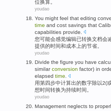
位
换算。
youdao
You
might
feel that
editing
conve
time
and
cost
savings
that
Calib
capabilities
provide
.
您
可能会
感觉
编辑
已
转换
文档
会
提供
的
时间
和
成本
上的
节省
。
youdao
Divide
the
figure
you have
calcu
similar
conversion
factor
) in ord
elapsed
time
.
用
第四
步
中
计算
出的
数字
除以
2
(
想
时间
转换为
持续
时间。
youdao
Management neglects
to
proper