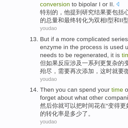
conversion
to
bipolar
I
or
II
.
特别
的
，
他
提到
研究
结果
要
包括
的
总量
和
最终
转化
为
双
相I型
和
I
youdao
But
if
a
more
complicated
series
enzyme
in
the process is used 
needs
to be
regenerated
, it is
ti
但
如果
反应
涉及
一系列
更
复杂
的
殆尽
，
需要
再次添加，
这时
就要
youdao
Then
you
can
spend
your
time
forget about what
other
compan
然后
你
就
可以
把
时间
花
在
“
变得
更
的
转化率
是多少了。
youdao