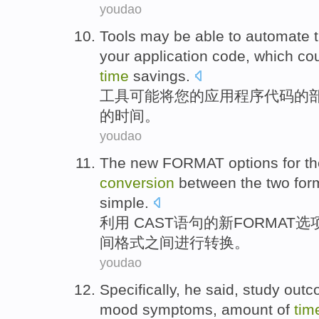
youdao
Tools
may
be able to
automate
your
application
code
, which
co
time
savings
.
工具
可能
将
您
的
应用程序
代码
的
的
时间
。
youdao
The
new
FORMAT
options
for
th
conversion
between
the
two
for
simple
.
利用 CAST
语句
的
新
FORMAT
选
间
格式
之间
进行
转换
。
youdao
Specifically
,
he
said
,
study
outc
mood
symptoms
,
amount
of
tim