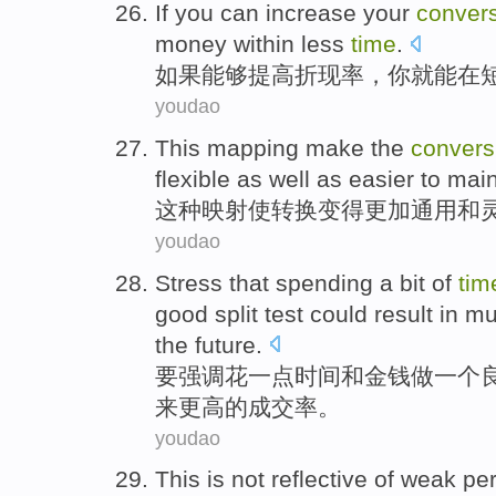
If
you
can
increase
your
conver
money
within
less
time
.
如果
能够
提高
折现
率
，
你
就
能
在
youdao
This
mapping
make the
convers
flexible
as
well
as
easier to
main
这种
映射
使
转换
变得
更加
通用
和
youdao
Stress that
spending
a
bit of
tim
good
split
test
could
result
in m
the
future
.
要
强调
花
一点
时间
和
金钱
做
一个
来
更高
的
成交率
。
youdao
This
is not
reflective
of
weak pe