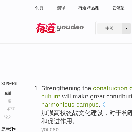
词典
翻译
有道精品课
云笔记
中英
有道 - 网易旗下搜索
双语例句
Strengthening
the
construction
o
全部
culture
will
make
great
contribut
口语
harmonious
campus
.
书面语
加强
高校
统战
文化
建设
，
对于
构
论文
和
促进
作用。
youdao
原声例句