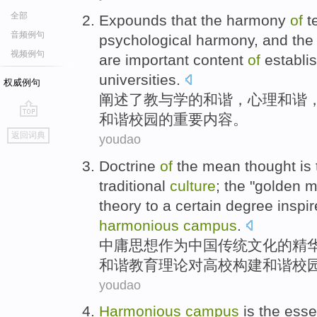
全部
Expounds
that the
harmony
of
t
音频例句
psychological
harmony, and th
视频例句
are
important
content
of
establi
universities
.
权威例句
阐述了
教
与
学
的
和谐
，
心理
和谐
和谐
校园的
重要
内容
。
go
返回词典
youdao
top
Doctrine
of
the mean
thought
is
traditional
culture
; the "golden 
theory
to
a
certain degree
inspir
harmonious
campus
.
中庸
思想
作为
中国
传统
文化
的
精
和谐
教育
理论
对
高校
构建
和谐
校
youdao
Harmonious
campus
is
the
esse