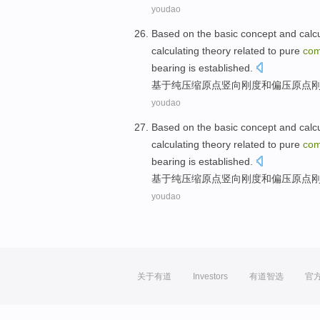
youdao
Based on
the basic concept and
calc
calculating
theory related to
pure
com
bearing is established.
基于
纯
压缩
原点
竖向刚度
和
偏压原点
youdao
Based on
the basic concept and
calc
calculating
theory related to
pure
com
bearing is established.
基于
纯
压缩
原点
竖向刚度
和
偏压原点
youdao
关于有道
Investors
有道智选
官