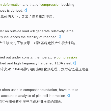
n
deformation
and
that of
compression
buckling
ness
is
derived
.
形载荷
的
大小，
导出
了
临界
相对
厚度
。
der
an outside
load
will
generate
relatively large
ly
influences
the
stability
of
roadbed
.
产生
较大
的
压缩
变形
，对
路基
稳定性
产生
极大
影响
。
ried
out
under
constant temperature
compression
ched
and
high frequency
hardened
T10A
steel
.
热淬火
对
T10A
钢
进行组织超细化预处理，然后在
恒温
压缩
变
e often used
in
composite
foundation
, have to take
o
account
in
analysis
of
pile-soil
interaction
.
相互作用
分析
中应当
考虑
桩身
压缩
的影响。