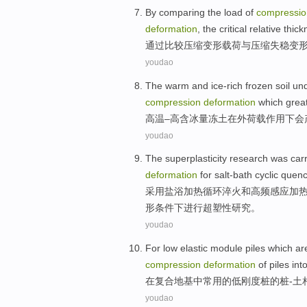
By
comparing
the
load
of
compressio
deformation
,
the
critical
relative
thick
通过
比较
压缩
变形
载荷
与
压缩
失
稳变
youdao
The warm and
ice-rich frozen soil
un
compression
deformation
which
great
高温–高含冰量
冻土
在外
荷载作用下
会
youdao
The superplasticity
research
was car
deformation
for
salt-bath
cyclic
quen
采用
盐
浴加热
循环
淬火
和
高频
感应加
形
条件
下
进行
超塑性
研究
。
youdao
For
low
elastic module
piles
which ar
compression
deformation
of
piles int
在
复合
地基
中
常用
的
低
刚度
桩
的
桩-
土
youdao