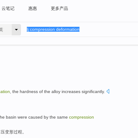
云笔记
惠惠
更多产品
英
ation
,
the hardness of the alloy
increases
significantly
.
。
the
basin
were caused by
the same
compression
挤压
变形过程。