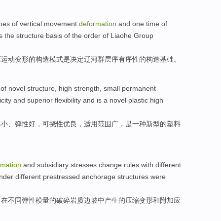
mes
of
vertical
movement
deformation
and
one
time
of
s
the structure
basis
of the order of
Liaohe
Group
压
运动变形
的
构造
模式
是
决定
辽河
群
层
序
有序性的构造
基础
。
of novel structure,
high
strength
,
small
permanent
icity
and
superior
flexibility and
is
a
novel
plastic
high
形
小
、
弹性
好
，可挠性
优良
，适用范围广，
是
一种
新型
的
塑料
rmation
and
subsidiary
stresses
change
rules
with
different
nder
different
prestressed
anchorage
structures
were
，
在
不同
弹性
模
量的
破碎
岩
质
边坡
中产生的
压缩
变形
和
附加
应