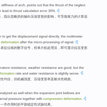
g
stiffness
of
arch
,
points out that
the
thrust
of
the
neglect
n
lead to
thrust
calculation
error
30%.
响，
指出
忽略
拱的
轴向
压缩
变形
的影响，
可
导致
推力的
计算
误
r
to get the
displacement
signal
directly
,
the multimeter
deformation
after
the
micro-processing
of signal.
出表征
位移
的数字
信号
，经单片机处理
后
，
即可
显示
拉
压
变形
erature
resistance
, weather
resistance
are
good
,
but
the
formation
rate
and
water
resistance
is slightly
worse
.
候性
均
佳
，
但
机械
强度
、
压缩
变形率
及
耐
水性
稍
差
。
analyzed
as well
when
the expansion joint
bellows
are
ternal
pressure
together
with
compression
deformation
.
移
一齐
作用
时
的
平面
稳定性
试验
结果
。