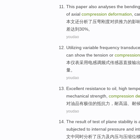
This paper
also
analyses
the
bendin
of
axial
compression
deformation
,
ca
本文
还
分析
了
压弯
刚度
对
拱
推力
的
影
差达到30%。
youdao
Utilizing
variable
frequency
transduce
can
show
the
tension
or
compression
本
仪表
采用电感
调频式
传感器
直接
输
量
。
youdao
Excellent
resistance
to
oil
,
high temp
mechanical
strength
,
compression
de
对
油品
有极佳
的
抵抗力
，
耐
高温
、
耐
youdao
The
result
of
test
of
plane
stability
is
subjected to
internal
pressure
and
in
文中
同时
分析
了
压力
及
内
压
与
压缩
位