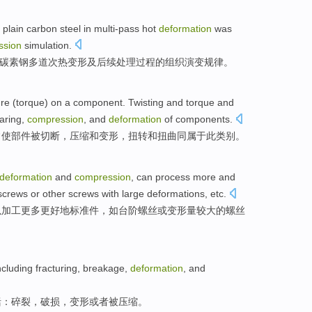
plain carbon steel in multi-pass
hot
deformation
was
ssion
simulation
.
5碳素钢多道次热
变形
及后续处理过程
的
组织
演变
规律。
re (
torque
)
on
a
component
.
Twisting
and
torque and
aring
,
compression
, and
deformation
of
components
.
常使
部件
被
切断
，
压缩
和
变形
，
扭转
和扭曲同属于
此
类别
。
deformation
and
compression
,
can
process
more
and
screws
or
other screws with
large
deformations
,
etc
.
以
加工
更多
更好地
标准件
，
如
台阶
螺丝
或
变形
量
较大
的螺丝
ncluding
fracturing
,
breakage
,
deformation
, and
括
：
碎裂
，
破损
，
变形
或者被压缩。