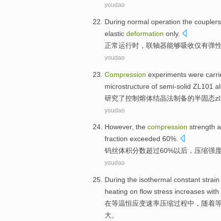
youdao
During
normal
operation
the
couplers
elastic
deformation
only
.
正常
运行
时，
联轴器
能够
吸收
仅有
弹
youdao
Compression
experiments
were carri
microstructure
of
semi-solid
ZL101
al
研究
了
控制
熔体
结晶
法制备
的
半固态zl
youdao
However, the
compression
strength
a
fraction
exceeded
60%.
钨丝
体积
分数
超过
60%以后，
压缩
强
youdao
During
the isothermal
constant
strain
heating
on
flow
stress
increases
with
在
等温
恒
应变
速率
压缩
过程中
，随着
大。