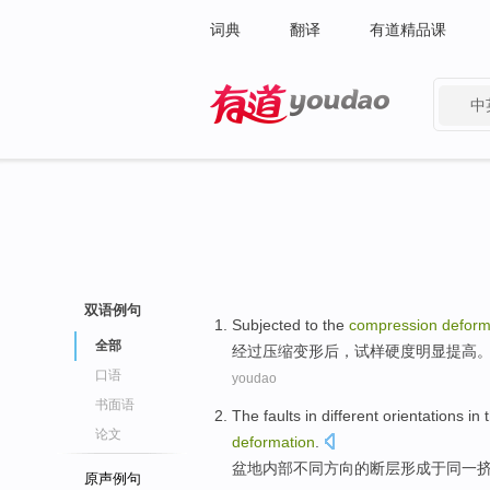
词典
翻译
有道精品课
中
有道 - 网易旗下搜索
双语例句
Subjected
to the
compression
deform
全部
经过
压缩
变形后
，
试样
硬度明显
提高
口语
youdao
书面语
The
faults
in
different
orientations
in 
论文
deformation
.
盆地
内部
不同
方向
的
断层
形成于
同一
原声例句