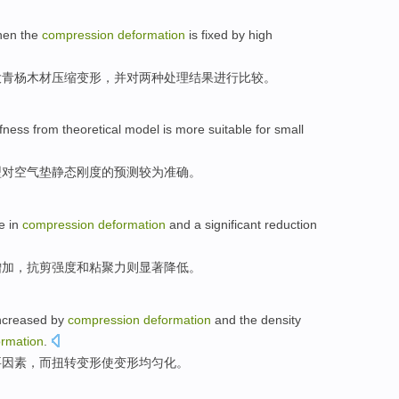
hen
the
compression
deformation
is
fixed
by
high
大
青杨
木材
压缩
变形
，
并
对两种处理结果进行比较。
ffness
from
theoretical
model
is more suitable
for
small
型
对
空气垫静态
刚度
的预测较为准确。
e
in
compression
deformation
and a significant
reduction
增加
，
抗
剪
强度
和
粘聚力则显著
降低
。
increased by
compression
deformation
and
the
density
ormation
.
要因素，而
扭转
变形使变形
均匀化
。