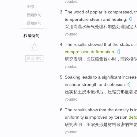
youdao
全部
The
wood
of
poplar is compressed
,
t
音频例句
temperature
steam
and
heating
.
视频例句
采用
高温
水蒸气处理
和
加热
处理
固定
youdao
权威例句
The results
showed that
the static
sti
compression
deformation
.
go
返回词典
研究
表明，
当
压缩量较小时，
理论
模
top
youdao
Soaking leads
to a
significant
increas
in shear
strength
and
cohesion
.
压实粘土
浸水
饱和后，
压缩
变形
显著
youdao
The results
show that
the
density
is 
uniformity
is
improved
by torsion
def
研究
表明：
压缩
变形
是
材料
致密
的
主
youdao