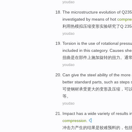
youdao
The
microstructure
evolution
of
Q235
investigated
by means of hot
compre
利用
热
模拟
压缩变形
实验
研究
了
Q
23
youdao
Torsion
is
the
use
of
rotational
pressu
included in
this
category
.
Causes
she
扭曲
是
在
部件
上
施加
旋转
的
扭力
。
通
youdao
Can
give the
steel
ability
of
the
more
better
standard parts
,
such as
steps
可
使
钢材
承受
更
大
的
变形
及
压缩
，
可
等
。
youdao
Impact
has a wide variety
of
results
i
compression
.
冲击力
产生
的
结果
是较难预料的，
包