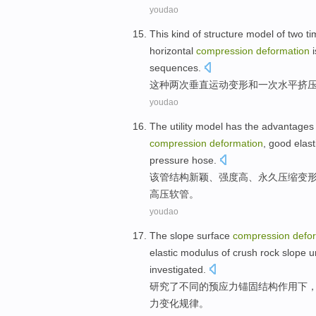
youdao
This kind
of
structure
model
of
two
ti
horizontal
compression
deformation
i
sequences
.
这种
两
次
垂直
运动
变形
和
一
次
水平
挤
youdao
The
utility model has the
advantages
compression
deformation
,
good
elast
pressure
hose
.
该
管
结构新颖
、
强度
高
、
永久
压缩
变
高压
软管
。
youdao
The
slope
surface
compression
defo
elastic
modulus
of
crush
rock
slope
u
investigated
.
研究
了
不同
的
预应力
锚固
结构
作用
下
力
变化
规律
。