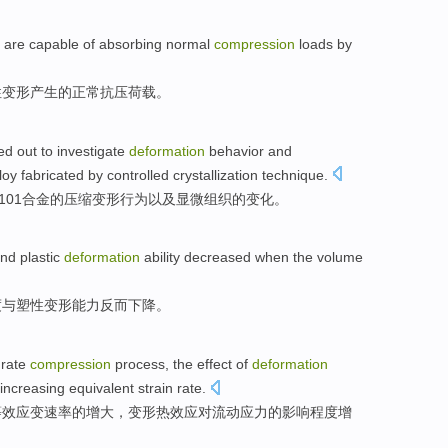
 are
capable
of
absorbing
normal
compression
loads
by
性
变形产生
的
正常
抗压
荷载
。
ed
out to
investigate
deformation
behavior
and
loy
fabricated by
controlled
crystallization
technique.
101
合金
的
压缩
变形
行为
以及
显微组织
的变化。
nd
plastic
deformation
ability
decreased
when the
volume
度
与
塑性
变形
能力
反而下降
。
rate
compression
process
, the
effect
of
deformation
 increasing
equivalent
strain rate.
等效
应变速率的
增大
，
变形
热效应
对
流动
应力
的
影响
程度增