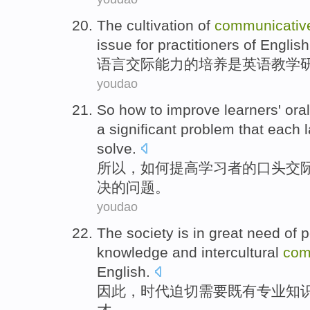
The
cultivation
of
communicativ
issue
for practitioners of
English
语言交际
能力
的
培养
是
英语
教学
youdao
So
how to
improve
learners'
oral
a
significant
problem
that
each
solve
.
所以
，
如何
提高
学习者
的
口头
交
决
的
问题
。
youdao
The
society
is in great
need
of
p
knowledge
and
intercultural
com
English
.
因此，
时代
迫切
需要
既有
专业
知