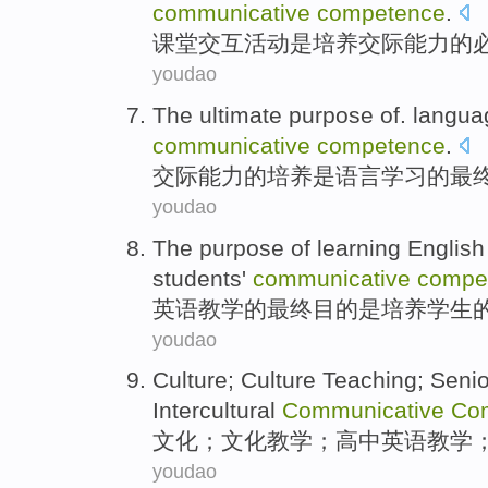
communicative
competence
.
课堂
交互活动
是
培养
交际
能力
的
youdao
The
ultimate
purpose
of.
langua
communicative
competence
.
交际
能力
的
培养
是
语言
学习
的
最
youdao
The
purpose
of
learning
English
students'
communicative
compe
英语
教学
的
最终目的
是
培养
学生
youdao
Culture
; Culture
Teaching
;
Senio
Intercultural
Communicative
Co
文化
；文化
教学
；
高中
英语
教学
youdao