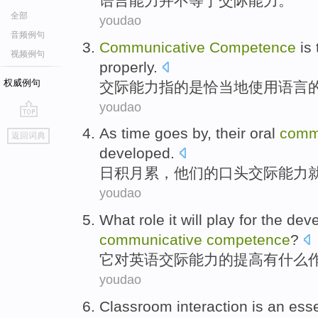
语言
能力
并不
等于
交际
能力。
全部
youdao
音频例句
Communicative
Competence
is
视频例句
properly
.
权威例句
交际
能力
指的
是
恰当地
使用
语言
youdao
go
As time goes by
,
their
oral
comm
返回词典
top
developed
.
日积月累
，
他们的
口头
交际
能力
youdao
What
role
it
will play
for
the dev
communicative
competence
?
它
对
英语
交际
能力
的
提高
有什么
youdao
Classroom
interaction
is
an esse