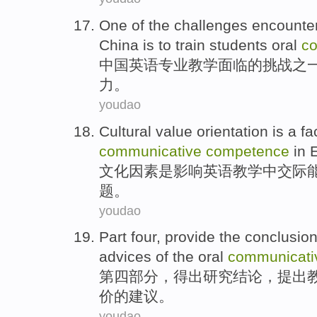
One
of the
challenges
encounte
China
is
to
train
students
oral
c
中国
英语
专业教学
面临
的
挑战
之
力。
youdao
Cultural
value orientation
is
a
fa
communicative
competence
in
文化
因素
是
影响
英语
教学
中
交际
题。
youdao
Part four
, provide the
conclusio
advices
of the
oral
communicati
第四
部分，
得出
研究
结论，
提出
价
的
建议。
youdao