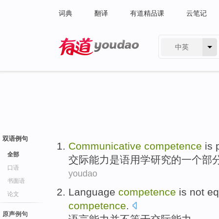
词典
翻译
有道精品课
云笔记
中英
有道 - 网易旗下搜索
双语例句
Communicative
competence
is
全部
交际
能力
是
语
用学
研究
的
一
个部
口语
youdao
书面语
Language
competence
is not
eq
论文
competence
.
原声例句