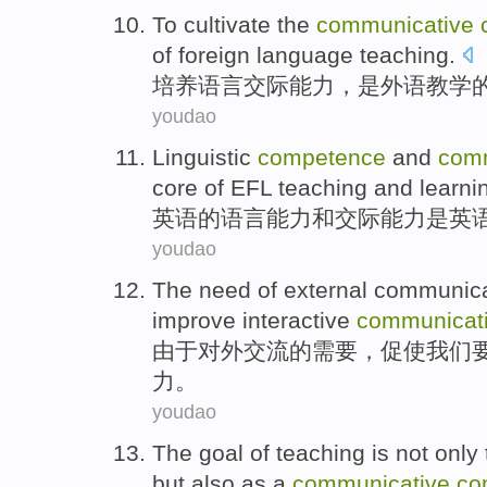
To cultivate
the
communicative
of
foreign language
teaching
.
培养
语言
交际
能力
，
是
外语
教学
youdao
Linguistic
competence
and
comm
core
of
EFL
teaching
and
learni
英语
的
语言
能力
和
交际
能力
是
英
youdao
The
need
of
external
communica
improve
interactive
communicat
由于对外
交流
的
需要
，
促使
我们
力
。
youdao
The
goal
of
teaching
is
not only
but
also
as
a
communicative
co