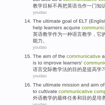
教学
目标
不再
把
英语
当作
一门
知
youdao
The
ultimate
goal
of
ELT
(Engli
help
learners
acquire
communic
英语
教学
作为一种
语言
教学，它
能力
。
youdao
The
aim
of
the
communicative
a
is
to
improve
learners'
communi
语言
交际
教学法
的
目的
是
提高
学
youdao
The ultimate
mission
and
aim
of
to
cultivate
communicative
com
外语
教学
的
最终
任务
和
目的
是
培
youdao