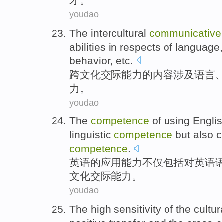
才
。
youdao
The intercultural
communicative
abilities
in
respects
of
language
behavior
,
etc
.
跨
文化
交际
能力
的
内容涉及
语言
力
。
youdao
The
competence
of
using
Engli
linguistic
competence
but also
c
competence
.
英语
的应用
能力
不仅
包括
对
英语
文化
交际
能力。
youdao
The
high
sensitivity
of
the
cultur