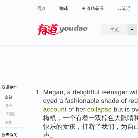
词典
翻译
有道精品课
云笔记
中英
有道 - 网易旗下搜索
双语例句
Megan
,
a
delightful
teenager
wi
全部
dyed
a
fashionable shade
of
red
口语
account
of
her
collapse
but
is o
书面语
梅根
，
一
个
有着一双棕色
大
眼睛
论文
快乐
的
女孩
，
打断
了我们，
为
自
声。
原声例句