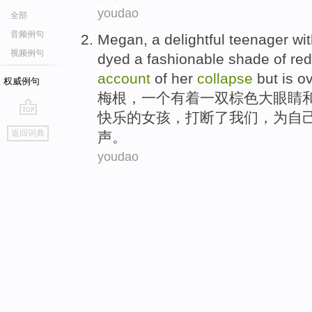
youdao
全部
音频例句
Megan
,
a
delightful
teenager
wi
视频例句
dyed
a
fashionable shade
of
red
account
of
her
collapse
but
is o
权威例句
梅根
，
一
个
有着一双棕色
大
眼睛
快乐
的
女孩
，
打断
了我们，
为
自
go
返回词典
声。
top
youdao