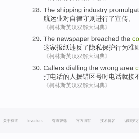
The shipping industry promulga
航运业
对自律守则进行了宣传。
《柯林斯英汉双解大词典》
The newspaper
breached
the
c
这家
报纸
违反了
隐私保护
行为准
《柯林斯英汉双解大词典》
Callers
dialling the
wrong
area
c
打电话
的人
拨
错
区号时电话
就
接
《柯林斯英汉双解大词典》
关于有道
Investors
有道智选
官方博客
技术博客
诚聘英