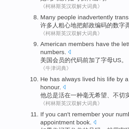
《柯林斯英汉双解大词典》
Many
people
inadvertently
tran
许多
人
粗心地
把
邮政
编码
的
数字
《柯林斯英汉双解大词典》
American
members
have the
let
numbers.
美国
会员
的
代码
前加
了
字母
US
。
《牛津词典》
He
has always
lived his life
by
a
honour
.
他
总是
活
在
一种
毫无希望、不切
《柯林斯英汉双解大词典》
If
you
can't remember
your
num
appointment
book
.