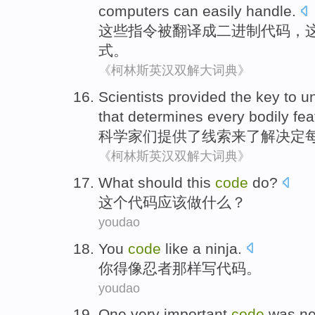
computers
can easily
handle
.
这些
指令
被
翻译
成
二进制
代码
，
式
。
《柯林斯英汉双解大词典》
Scientists
provided
the
key
to
u
that determines
every
bodily
fea
科学家们
提供
了
线索
来
了解
决定
《柯林斯英汉双解大词典》
What
should
this
code
do
?
这个
代码
应该
做
什么？
youdao
You
code
like
a ninja
.
你
得
像
忍者
那样写
代码
。
youdao
One
very
important
code
was ne