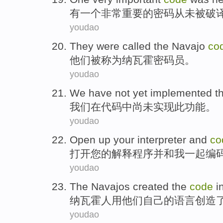
有一个
非常
重要
的
密码
从未
被破
youdao
They
were called
the Navajo
co
他们
被
称为
纳
瓦霍密码员。
youdao
We
have not yet
implemented
t
我们
在
代码
中
尚未
实现
此
功能。
youdao
Open up
your
interpreter
and
co
打开
您
的
解释程序
并
和
我
一起
编
youdao
The Navajos
created
the
code
i
纳
瓦霍人用
他们
自己的
语言
创造
youdao