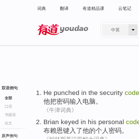
词典
翻译
有道精品课
云笔记
中英
有道 - 网易旗下搜索
双语例句
He
punched
in the
security
cod
全部
他
把
密码
输入
电脑。
口语
《牛津词典》
书面语
Brian
keyed in
his
personal
cod
论文
布赖恩
键入
了
他
的
个人
密码
。
原声例句