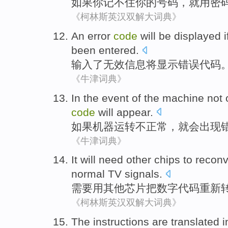
如果
你
记
不住
你
的
号码
，就
用
密
《柯林斯英汉双解大词典》
An
error
code
will be
displayed
been entered
.
输入
了
无效
信息
将
显示
错误
代码
《牛津词典》
In the event of the
machine
not
code
will
appear
.
如果
机器运转
不
正常
，
就会
出现
《牛津词典》
It will
need
other
chips
to
reconv
normal
TV
signals
.
需要
用
其他
芯片
把
数字
代码
重新
《柯林斯英汉双解大词典》
The
instructions
are translated
i