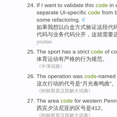
If
I
want to
validate
this
code
in
a
separate
UI-specific
code
from
some
refactoring
.
如果
我
想
以
白盒
方式
验证
这
段
代
代码
与
业务
代码
分开
，
这
就
需要
youdao
The sport
has a
strict
code
of
co
体育
运动
有
严格
的
行为规范。
《牛津词典》
The
operation
was
code
-named
这次
行动
的
代号
是“
月光
奏鸣曲”。
《柯林斯英汉双解大词典》
The
area
code
for
western
Penn
西
宾夕法尼亚
的
区号
是
412。
《柯林斯英汉双解大词典》