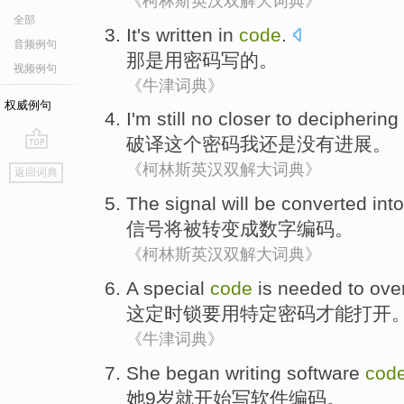
《柯林斯英汉双解大词典》
全部
It
's
written
in
code
.
音频例句
那
是
用密码
写
的。
视频例句
《牛津词典》
权威例句
I'm
still
no
closer
to deciphering
破译
这个
密码
我
还是
没有
进展
。
go
《柯林斯英汉双解大词典》
返回词典
top
The
signal
will
be
converted
int
信号
将
被
转变
成
数字
编码。
《柯林斯英汉双解大词典》
A
special
code
is
needed to
ove
这
定时
锁
要用
特定
密码
才能
打开
《牛津词典》
She
began
writing
software
cod
她
9
岁
就开始
写
软件
编码
。