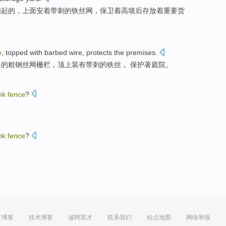
围起
的
，上面安着
带刺
的铁丝网，
保卫
着高墙后存放着重要货
e
,
topped
with barbed
wire
,
protects
the premises.
格的粗钢丝
网栅栏
，
顶上
装有
带刺的铁丝， 保护著庭院。
ink
fence
?
ink
fence
?
方博客
技术博客
诚聘英才
联系我们
站点地图
网络举报