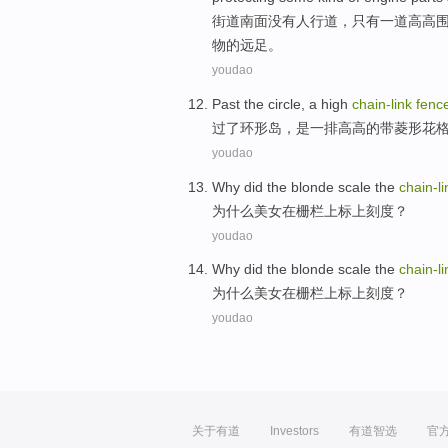
街道
南面
没有
人行道
，
只有
一道
高高
物
的
远足。
youdao
Past
the
circle
,
a
high
chain-
link
fenc
过
了
环形
岛，
是一
排
高高的
带菱形花
youdao
Why did
the
blonde
scale
the
chain-
l
为什么
美女
在
栅栏
上标上刻度
？
youdao
Why did
the
blonde
scale
the
chain-
l
为什么
美女
在
栅栏
上标上刻度
？
youdao
关于有道
Investors
有道智选
官