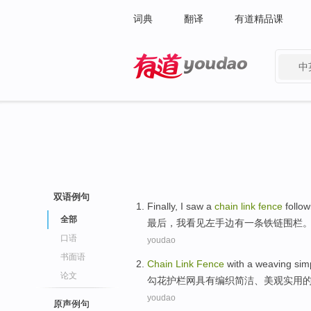
词典
翻译
有道精品课
中
有道 - 网易旗下搜索
双语例句
Finally
,
I
saw
a
chain
link
fence
follo
全部
最后
，
我
看见
左手边
有一
条
铁链
围栏
口语
youdao
书面语
Chain
Link
Fence
with a
weaving
sim
论文
勾
花护栏网
具有
编织
简洁
、
美观
实用
youdao
原声例句