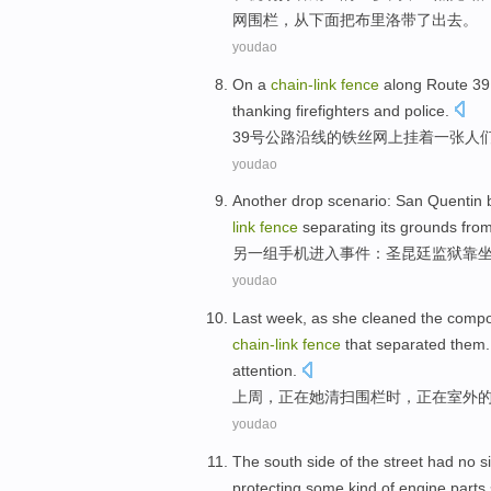
网围栏，从下面把布里洛带了出去。
youdao
On a
chain-
link
fence
along
Route
39
thanking
firefighters
and
police
.
39
号公路
沿线
的
铁丝网
上
挂
着一张人
youdao
Another
drop scenario:
San
Quentin
link
fence
separating its grounds from 
另一
组手机进入事件：
圣
昆廷
监狱
靠
youdao
Last week
, as
she
cleaned the
compo
chain-
link
fence
that
separated
them
attention
.
上周
，正在
她
清扫
围栏
时，正在
室外
youdao
The
south side
of
the
street
had no
s
protecting
some kind
of
engine parts