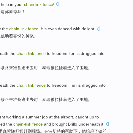
 hole
in
your
chain
link
fence
!
，
请你
原谅
我
！
t
the
chain
link
fence
.
His eyes
danced
with
delight
.
里
跳动
着喜悦的神采。
eath
the
chain
link
fence
to
freedom Teri
is dragged
into
一条
路
来
准备逃出去时，
泰瑞
被拉扯着进入了围地。
eath
the
chain
link
fence
to
freedom,
Teri
is dragged
into
一条
路
来
准备逃出去时，
泰瑞
被
拉扯着进入了围地。
ent
working a
summer
job
at
the airport
, caught up to
sted
the
chain-
link
fence
and
brought
Brillo
underneath
it.
里森
紧随
舒姆
赶到现场。
在
波切
特
的
帮助
下，他抬起
了
铁丝