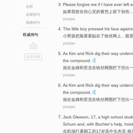
Please
forgive
me
if
I
have ever
left
a
全部
如果
我
曾
在
你
心灵的
篱笆
上
留下
创伤
音频例句
youdao
视频例句
The
little
boy
pressed
his
face
agains
权威例句
小
男孩
把
脸
紧紧贴
在
了
铁丝网
上，
眼
youdao
go
As
Kim
and
Rick
dig
their
way
undern
返回词典
top
the
compound.
就在
金姆
和
里克
在铁丝网
围栏
下
挖
出
youdao
As
Kim
and
Rick
dig
their
way
undern
the
compound.
就在
金姆
和
里克
在铁丝网
围栏
下
挖
出
youdao
Jack
Gleeson
,
17
, a
high school stud
Schum
and,
with
Bochter's
help
, hoi
在
机场
打
暑期
工的
17岁
高中生
杰克
·
格