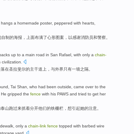
hangs
a
homemade
poster
,
peppered with
hearts,
们
自制的
海报
，上面
布满
了心形图案，
以感谢
消防员
和
警察。
backs up
to a main road
in
San
Rafael
,
with
only
a
chain-
civilization.
坐落
在
圣
拉斐尔
的主干道上，
与
外界
只有
一墙之隔
。
und,
Tai Shan
, who had been
outside
,
came
over to
the
. He
gripped
the
fence
with his PAWS and
tried
to get
her
的
泰山
跑
过来
抓
着
分开
他们
的
铁栅栏
，
想
引起
她
的
注意
。
idewalk
,
only
a
chain-
link
fence
topped
with barbed
wire
storage
yard.