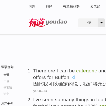
词典
翻译
有道精品课
云笔记
中英
有道 - 网易旗下搜索
双语例句
Therefore
I
can be
categoric
an
全部
offers
for
Buffon
.
口语
因此
我
可以
确定
的
说
，
我们
将
永
书面语
youdao
论文
I
've seen
so many
things
in
foot
原声例句