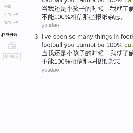
football
you
cannot be
100%
ca
全部
当
我
还是
小孩子
的时候，我就了
音频例句
不能
100%
相信
那些报纸
杂志
。
视频例句
youdao
权威例句
I
've seen
so many
things
in
foot
football
you
cannot be
100%
ca
当
我
还是
小孩子
的时候，我就了
go
返回词典
top
不能
100%
相信
那些报纸
杂志
。
youdao