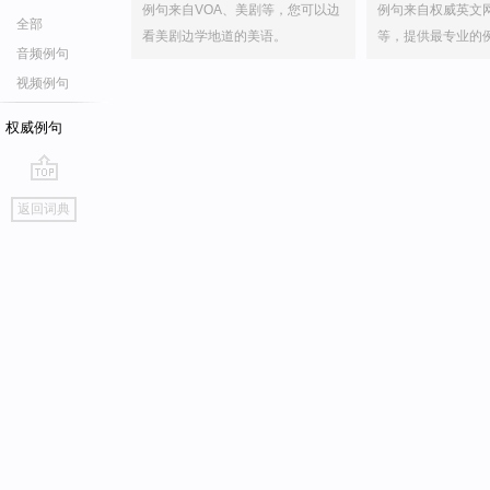
例句来自VOA、美剧等，您可以边
例句来自权威英文
全部
看美剧边学地道的美语。
等，提供最专业的
音频例句
视频例句
权威例句
go
返回词典
top