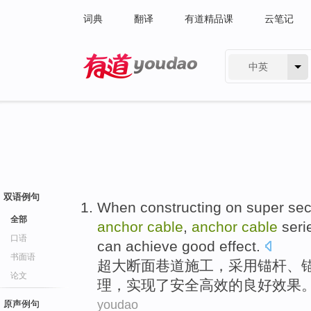
词典
翻译
有道精品课
云笔记
中英
有道 - 网易旗下搜索
双语例句
When constructing on super
sec
全部
anchor
cable
,
anchor
cable
seri
口语
can achieve
good
effect
.
书面语
超大
断面
巷道
施工，采用
锚杆
、
论文
理
，
实现
了安全高效的
良好
效果
youdao
原声例句