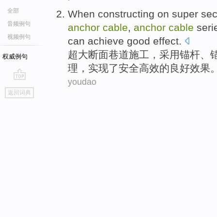
全部
When constructing on super
sec
音频例句
anchor
cable
,
anchor
cable
seri
视频例句
can achieve
good
effect
.
超大
断面
巷道
施工，采用
锚杆
、
权威例句
理
，
实现
了安全高效的
良好
效果
youdao
go
返回词典
top