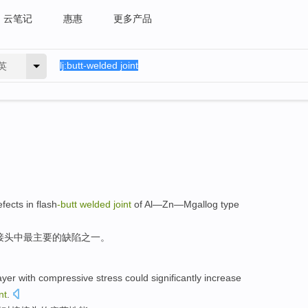
云笔记
惠惠
更多产品
英
efects
in
flash
-
butt
welded
joint
of Al—Zn—Mgallog type
接头
中
最
主要
的
缺陷
之一。
ayer
with compressive
stress
could
significantly
increase
nt
.