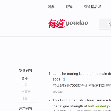
词典
翻译
有道精品课
中
有道 - 网易旗下搜索
双语例句
Lamellar
tearing
is
one
of
the
main
d
全部
7003.
口语
层状
裂纹
是
7003
铝合金挤压材料对焊
书面语
youdao
论文
This kind
of
nanostructured
surface
l
the
fatigue
strength
of
butt
welded
joi
原声例句