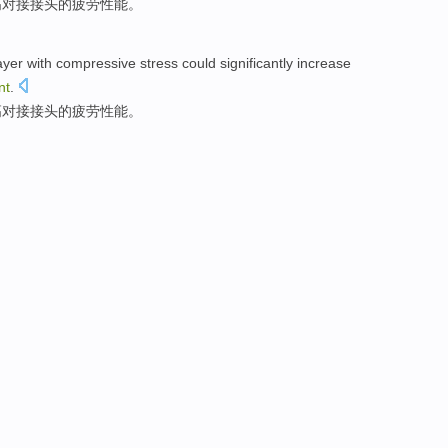
高
对接
接头
的
疲劳
性能
。
ayer
with compressive
stress
could
significantly
increase
nt
.
高
对接
接头
的
疲劳
性能
。