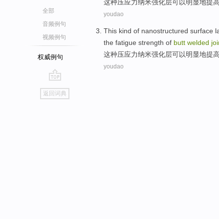
这种
压
应力
纳米
强化
层
可以
明显地
提
全部
youdao
音频例句
This kind
of
nanostructured
surface
l
视频例句
the
fatigue
strength
of
butt
welded
joi
这种
压
应力
纳米
强化
层
可以
明显地
提
权威例句
youdao
go
返回词典
top