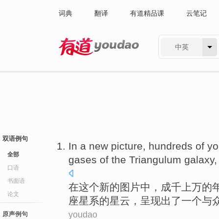
词典
翻译
有道精品课
云笔记
中英
有道 - 网易旗下搜索
双语例句
In
a
new
picture
,
hundreds
of
yo
全部
gases
of
the
Triangulum
galaxy
,
口语
书面语
在
这个
新的
图片中
，
成千
上万
的
论文
座
星系
的星云，呈现出了
一
个
与
youdao
原声例句