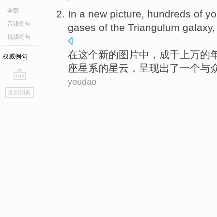
全部
In
a
new
picture
,
hundreds
of
yo
音频例句
gases
of
the
Triangulum
galaxy
,
视频例句
在
这个
新的
图片中
，
成千
上万
的
权威例句
座
星系
的星云，呈现出了
一
个
与
youdao
go
返回词典
top